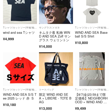
Tシャツ/カットソー(半袖/袖なし)
サングラス/メガネ
Tシャツ/カットソー(半袖/袖なし)
wind and sea Tシャツ
キムタク着 私物 WIN
WIND AND SEA Base
D AND SEA Zoff サン
ball S/S Shirt
¥4,999
グラス ウェリントン
¥10,800
¥14,000
Tシャツ/カットソー(半袖/袖なし)
トートバッグ
Tシャツ/カットソー(半袖/袖なし)
WIND AND SEA S/S T
限定 WIND AND SE
【8/7(金)23:59まで限
ee 2025 レッド 赤 S
A × LIBERE - TOTE B
定価格】NEIGHBORH
AG
OOD × WIND AND SE
¥10,180
A ポケットTシャツ ホ
¥13,000
¥9,499
ワイト Lサイズ