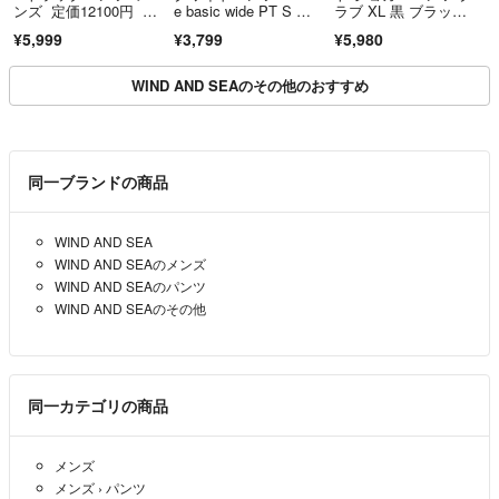
ンズ 定価12100円 ア
e basic wide PT S サ
ラブ XL 黒 ブラッ
ディダスオリジナルス
イズ ブラック RRACI0
ク 裏起毛
¥5,999
¥3,799
¥5,980
121002
WIND AND SEAのその他のおすすめ
同一ブランドの商品
WIND AND SEA
WIND AND SEAのメンズ
WIND AND SEAのパンツ
WIND AND SEAのその他
同一カテゴリの商品
メンズ
メンズ
›
パンツ