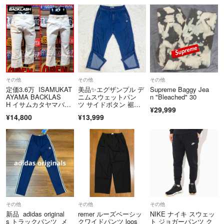
その他
その他
その他
定価3.6万 ISAMUKAT
美品✨エグザンプル デ
Supreme Baggy Jea
AYAMA BACKLAS
ニムスウェットパン
n "Bleached" 30
H イサムカタヤマバッ
ツ サイドボタン 裾開
¥29,999
クラッシュ リネン ク
口 刺繍ワッペン L 濃
¥14,800
¥13,999
ロップドパンツ L
紺 ウエストゴム メン
ズ ボトムス コットン
その他
その他
その他
新品 adidas original
remer ルーズベーシッ
NIKE ナイキ スウェッ
s トラックパンツ メ
クワイドパンツ loos
ト ジョガーパンツ ク