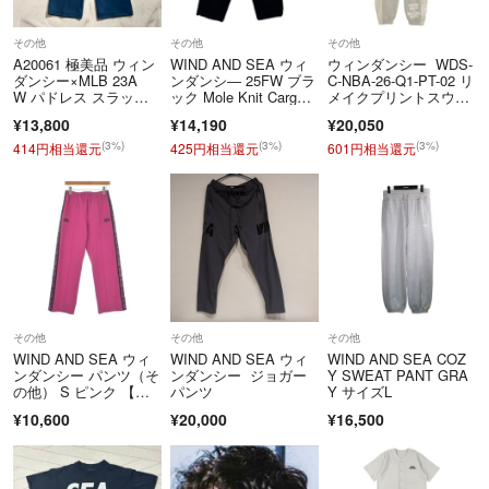
この商品は実店舗・その他ショッピングモール併用の商品です。
その他
その他
その他
ご購入いただきましても在庫がご用意できない場合もございますので、
A20061 極美品 ウィン
WIND AND SEA ウィ
ウィンダンシー WDS-
ダンシー×MLB 23A
ンダンシ― 25FW ブラ
C-NBA-26-Q1-PT-02 リ
予めご了承くださいませ。
W パドレス スラック
ック Mole Knit Carg
メイクプリントスウェ
ス青L
o Pant
ットロングパンツ メン
¥13,800
¥14,190
¥20,050
※こちらのアカウントはラクマ公式パートナーの BEEGLE by BooBee
ズ L
(3%)
(3%)
(3%)
414円相当還元
425円相当還元
601円相当還元
（ﾋﾞｰｸﾞﾙﾊﾞｲﾌﾞｰﾋﾞｰ）によって運営されています。
▼特商法
https://fril.jp/ts/official/law/mrm/
▼返品特約
https://fril.jp/ts/official/law/mrm/#return_policy
その他
その他
その他
WIND AND SEA ウィ
WIND AND SEA ウィ
WIND AND SEA COZ
ンダンシー パンツ（そ
ンダンシー ジョガー
Y SWEAT PANT GRA
の他） S ピンク 【古
パンツ
Y サイズL
着】【中古】【送料無
¥10,600
¥20,000
¥16,500
料】