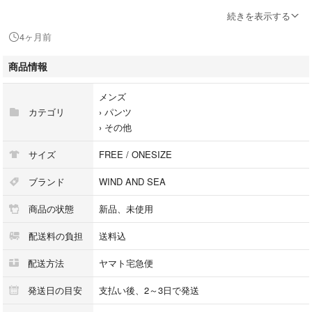
サイズ : L ウエスト約70cmから約90cm×股上約20cm×股下約70cm×ワタ
続きを表示する
リ幅約28cm×裾幅約13cm
4ヶ月前
カラー : グレー
商品情報
状態 : SS.新品・未使用
メンズ
カテゴリ
›
パンツ
素材 : ナイロン78% ポリウレタン22%
›
その他
付属品 : タグ
サイズ
FREE / ONESIZE
〈キーポイント〉
ブランド
WIND AND SEA
アーバンフィットネスウェアライン“GET FIT BACK”からリリースされた
商品の状態
新品、未使用
トレーニングレギンスになります。
配送料の負担
送料込
この商品は店舗、その他ショッピングモール併用の商品です。売り切れの
場合はご了承ください。
配送方法
ヤマト宅急便
こちらの商品はラクマ公式パートナーのBEEGLE by BooBee（ﾋﾞｰｸﾞﾙﾊﾞｲ
発送日の目安
支払い後、2～3日で発送
ﾌﾞｰﾋﾞｰ）によって出品されています。