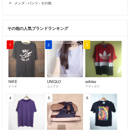
メンズ
›
パンツ
›
その他
その他の人気ブランドランキング
1
2
3
NIKE
UNIQLO
adidas
ナイキ
ユニクロ
アディダス
4
5
6