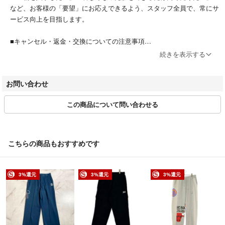
など、お客様の「要望」にお応えできるよう、スタッフ全員で、常にサ
ービス向上を目指します。
■キャンセル・返金・交換についての注意事項
●商品の返品・交換等は原則的にお受付けできません。あらかじめご了
続きを表示する
承下さい。
●当店では厳重なチェックを行い、正規品のみを取り扱っております。
お問い合わせ
●偽物は一切取り扱っておりません。
●当店の商品は厳正な商品チェックの上、シミ・汚れ・ダメージ等の欠
この商品について問い合わせる
陥がある場合は備考欄に明記しております。
●原則的に返品・交換等はお受付けできません。万が一、記載以外の欠
陥がある場合は商品が到着後３日以内の場合のみ返品・交換等を承りま
す。
こちらの商品もおすすめです
●その際の送料等は当店が責任を持って負担致しますのでご安心下さ
い。
お気付きの点がございましたら、お気軽にお電話またはメールにてご連
3%還元
3%還元
3%還元
絡下さい。
※販売価格の値下げ交渉等のお問合せはお受け致しかねますので現在の
販売価格にてご検討をお願い致します。