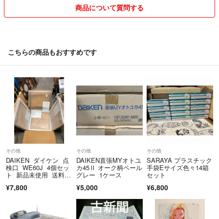
商品について質問する
こちらの商品もおすすめです
その他
その他
その他
DAIKEN ダイケン 点
DAIKEN直張MYオトユ
SARAYA プラスチック
検口 WE60J 4個セッ
カ45Ⅱ オーク柄ペール
手袋Eサイズ色々14箱
ト 新品未使用 送料込
グレー 1ケース
セット
み
¥7,800
¥5,000
¥6,800