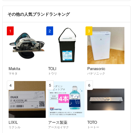
その他の人気ブランドランキング
1
2
3
Makita
TOLI
Panasonic
マキタ
トウリ
パナソニック
4
5
6
LIXIL
アース製薬
TOTO
リクシル
アースセイヤク
トートー