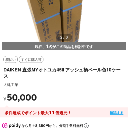
2 / 3
1
現在、
名がこの商品を検討中です
着払い
すぐに購入可
DAIKEN 直張MYオトユカ45II アッシュ柄ペール色10ケー
ス
大建工業
50,000
¥
11
条件達成でポイント最大
倍還元！
確認する
なら
月々8,350円
から。分割手数料無料