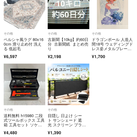
その他
その他
その他
ペルシャ風ラグ 80x16
古新聞【10kg】約60日
ドラゴンボール 人造人
0cm 滑り止め付 洗え
分 古新聞紙 まとめ売
間18号 ウェディングド
る 低起毛
り
レス姿メタルプレー
ト ブリキ看板(NO・36
¥6,597
¥2,198
¥1,700
7)
その他
その他
送料無料 h15980 二段
目隠し 日よけ シー
式ツールボックス 工具
ト サンシェード 遮
箱 工具セット ソケッ
光 スクリーン プライ
ト ドライバー 六角レ
バシー UVカット
¥4,480
¥1,390
ンチ ゴムハンマー ビ