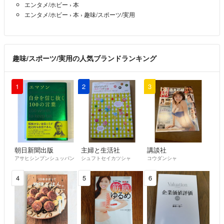
エンタメ/ホビー
›
本
エンタメ/ホビー
›
本
›
趣味/スポーツ/実用
趣味/スポーツ/実用の人気ブランドランキング
1
2
3
朝日新聞出版
主婦と生活社
講談社
アサヒシンブンシュッパン
シュフトセイカツシャ
コウダンシャ
4
5
6