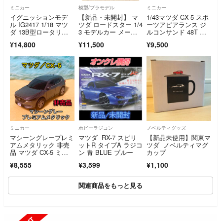
ミニカー
模型/プラモデル
ミニカー
イグニッションモデ
【新品・未開封】 マ
1/43マツダ CX-5 スポ
ル IG2417 1/18 マツ
ツダ ロードスター 1/4
ーツアピアランス ジ
ダ 13B型ロータリー
3 モデルカー メーカ
ルコンサンド 48T ミ
エンジン
ー特注品
ニカー
¥14,800
¥11,500
¥9,500
ミニカー
ホビーラジコン
ノベルティグッズ
マシーングレープレミ
マツダ RX-7 スピリ
【新品未使用】関東マ
アムメタリック 非売
ットR タイプA ラジコ
ツダ ノベルティマグ
品 マツダ CX-5 ミニ
ン 青 BLUE ブルー
カップ
カー ブレイク
¥8,555
¥3,599
¥1,100
関連商品をもっと見る
SOLD OUT