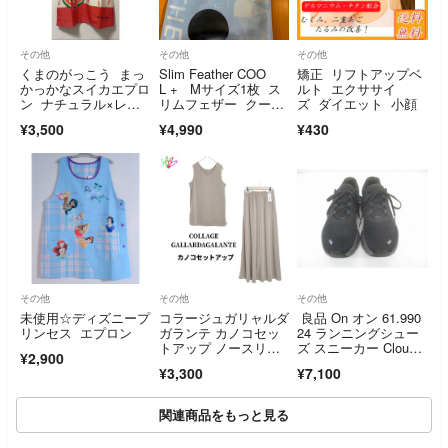
その他
その他
その他
くまのがっこう まっ
Slim Feather COO
矯正 リフトアップベ
かっかなスイカエプロ
L + Mサイズ1枚 ス
ルト エクササイ
ン ナチュラル×レッ
リムフェザー クー
ズ ダイエット 小顔
ド
ル
¥3,500
¥4,990
¥430
その他
その他
その他
未使用☆ディズニープ
コラージュガリャルダ
良品 On オン 61.990
リンセス エプロン
ガランテ カノコセッ
24 ランニングシュー
トアップ ノースリー
ズ スニーカー Cloudm
¥2,900
ブ スカート ベージュ
onster クラウドモン
¥3,300
¥7,100
スター 23.5cm ブラッ
ク 黒 レディース
関連商品をもっと見る