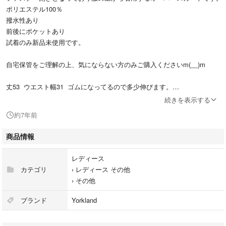
ポリエステル100％
撥水性あり
前後にポケットあり
試着のみ新品未使用です。
自宅保管をご理解の上、気にならない方のみご購入くださいm(__)m
丈53 ウエスト幅31 ゴムになってるので多少伸びます。
素人の採寸ですので多少の誤差はご容赦くださいm(__)m
続きを表示する
約7年前
#ヨークランド
商品情報
#レインコート
#スカート
レディース
#レインウェア
カテゴリ
›
レディース その他
›
その他
ブランド
Yorkland