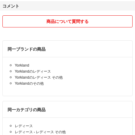
了承ください。
コメント
家族に喫煙者はおりませんので商品からタバコ臭はありません。
発送、梱包には充分注意いたしますが発送中の破損、汚損につきましま
しては責任負いかねますのでご了承ください。
商品について質問する
返品、交換、クレームは受け付けておりません。
物によっては他のサイトにも出品していますので購入前にコメント頂け
ると助かります。
同一ブランドの商品
よろしくお願いします！
Yorkland
Yorklandのレディース
誠実な取引を心がけます。
Yorklandのレディース その他
Yorklandのその他
同一カテゴリの商品
レディース
レディース
›
レディース その他