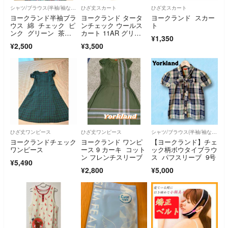
シャツ/ブラウス(半袖/袖なし)
ひざ丈スカート
ひざ丈スカート
ヨークランド半袖ブラ
ヨークランド タータ
ヨークランド スカー
ウス 綿 チェック ピ
ンチェック ウールス
ト
ンク グリーン 茶
カート 11AR グリー
¥1,350
色 刺繍模様入り
ン 膝下
¥2,500
¥3,500
ひざ丈ワンピース
ひざ丈ワンピース
シャツ/ブラウス(半袖/袖なし)
ヨークランドチェック
ヨークランド ワンピ
【ヨークランド】チェ
ワンピース
ース 9 カーキ コット
ック柄ボウタイブラウ
ン フレンチスリーブ
ス パフスリーブ 9号
¥5,490
¥2,800
¥5,000