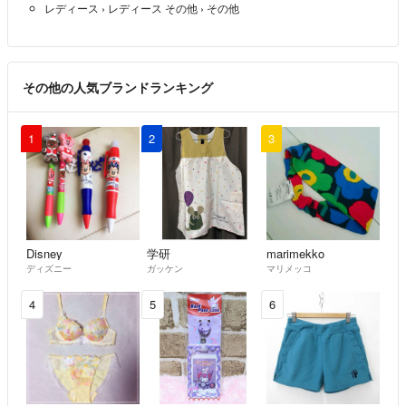
レディース
›
レディース その他
›
その他
その他の人気ブランドランキング
1
2
3
Disney
学研
marimekko
ディズニー
ガッケン
マリメッコ
4
5
6