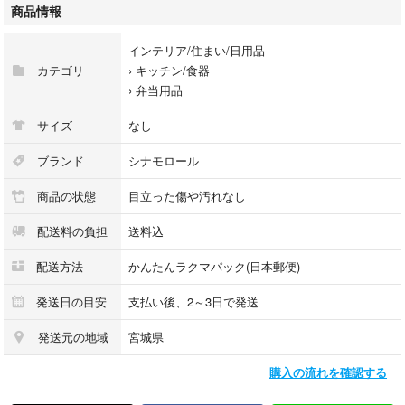
商品情報
#スケーター
#KGA0
インテリア/住まい/日用品
#インテリア/住まい/日用品
カテゴリ
›
キッチン/食器
#キッチン/食器
›
弁当用品
#弁当用品
サイズ
なし
ブランド
シナモロール
商品の状態
目立った傷や汚れなし
配送料の負担
送料込
配送方法
かんたんラクマパック(日本郵便)
発送日の目安
支払い後、2～3日で発送
発送元の地域
宮城県
購入の流れを確認する