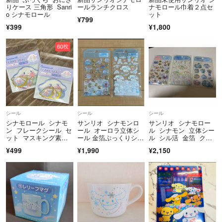
りケース 三角形 Sanri
ールランチクロス
ナモロール巾着２点セ
o シナモロール
ット
¥799
¥399
¥1,800
シール
シール
シール
シナモロール シナモ
サンリオ シナモンロ
サンリオ シナモロー
ン フレークシール セ
ール オーロラ立体シ
ル シナモン 立体シー
ット マスキング素
ール 金箔ぷっくりシー
ル シル活 金箔 クリ
材 サンリオ
ル
スタル 宝石 デコ キ
¥499
¥1,990
¥2,150
ラキラ ぷっくり おは
じき