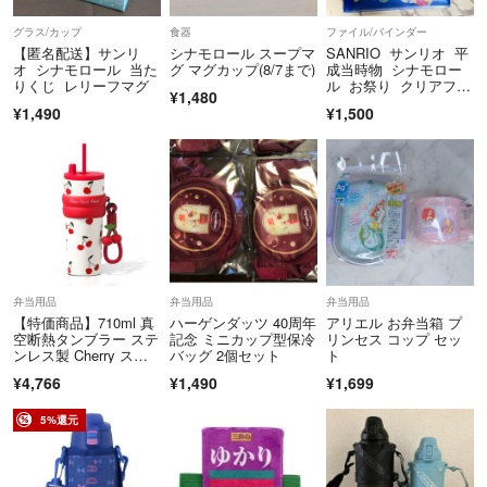
グラス/カップ
食器
ファイル/バインダー
【匿名配送】サンリ
シナモロール スープマ
SANRIO サンリオ 平
オ シナモロール 当た
グ マグカップ(8/7まで)
成当時物 シナモロー
りくじ レリーフマグ
ル お祭り クリアファ
¥1,480
イル 仕切り
¥1,490
¥1,500
弁当用品
弁当用品
弁当用品
【特価商品】710ml 真
ハーゲンダッツ 40周年
アリエル お弁当箱 プ
空断熱タンブラー ステ
記念 ミニカップ型保冷
リンセス コップ セッ
ンレス製 Cherry スト
バッグ 2個セット
ト
ロー
¥4,766
¥1,490
¥1,699
5%還元