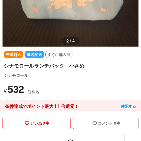
3 / 4
送料込
匿名配送
すぐに購入可
シナモロールランチバック 小さめ
シナモロール
532
¥
送料込
11
条件達成でポイント最大
倍還元！
確認する
いいね 0件
コメント 0件