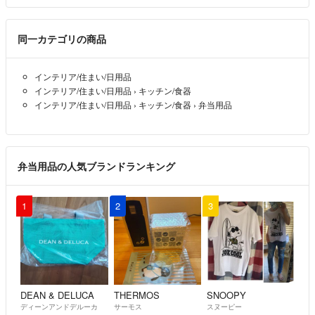
同一カテゴリの商品
インテリア/住まい/日用品
インテリア/住まい/日用品
›
キッチン/食器
インテリア/住まい/日用品
›
キッチン/食器
›
弁当用品
弁当用品の人気ブランドランキング
1
2
3
DEAN & DELUCA
THERMOS
SNOOPY
ディーンアンドデルーカ
サーモス
スヌーピー