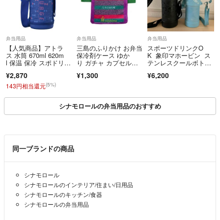
弁当用品
弁当用品
弁当用品
【人気商品】アトラ
三島のふりかけ お弁当
スポーツドリンクO
ス 水筒 670ml 620m
保冷剤ケース ゆか
K 象印マホービン ス
l 保温 保冷 スポドリO
り ガチャ カプセルト
テンレスクールボト
K 軽
イ 新品未開封
ル 1.5L 1.0L 水
¥2,870
¥1,300
¥6,200
筒 黒 水色 SD-HB1
5 SD-HB10
(5%)
143円相当還元
シナモロールの弁当用品のおすすめ
同一ブランドの商品
シナモロール
シナモロールのインテリア/住まい/日用品
シナモロールのキッチン/食器
シナモロールの弁当用品