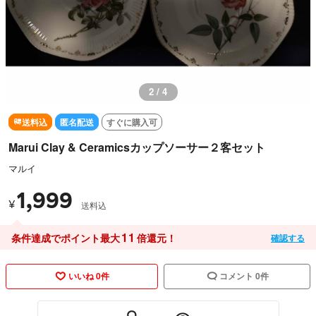
2 / 4
送料込
匿名配送
すぐに購入可
Marui Clay & Ceramicsカップソーサー２客セット
マルイ
1,999
¥
送料込
11
条件達成でポイント最大
倍還元！
確認する
いいね 0件
コメント 0件