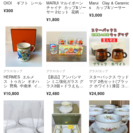
OIOI ギフト シール
MARUI マルイボーン
Marui Clay & Ceramic
チャイナ カップ&ソー
s カップ&ソーサー
¥300
サー 2セット 花柄 テ
¥3,000
ィーカップ
¥1,800
グラス/カップ
グラス/カップ
グラス/カップ
HERMES エルメ
【新品】アンパンマ
スターバックス ウッド
ス トゥカン オオハ
ン ミニ強化ガラス グ
マグ 2色セット(ブラッ
シ 野鳥 中南米 イエ
ラス3個＋ドラえもん 1
ク ホワイト) 漆芸 コレ
ロー ブルー エキゾチ
個 計4個セット
クション
¥10,800
¥2,480
¥24,900
ック モチーフ マグカ
ップ