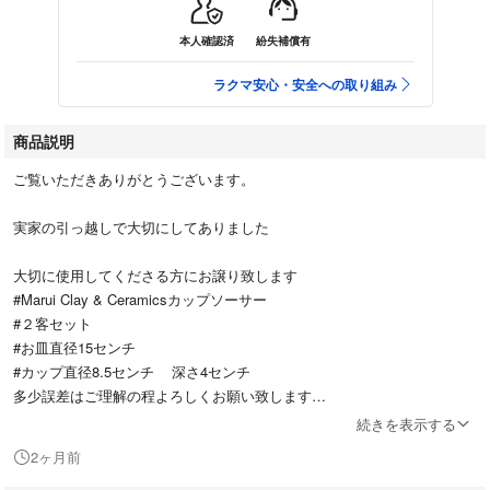
本人確認済
紛失補償有
ラクマ安心・安全への取り組み
商品説明
ご覧いただきありがとうございます。
実家の引っ越しで大切にしてありました
大切に使用してくださる方にお譲り致します
#Marui Clay & Ceramicsカップソーサー
#２客セット
#お皿直径15センチ
#カップ直径8.5センチ 深さ4センチ
多少誤差はご理解の程よろしくお願い致します
続きを表示する
返品不可
2ヶ月前