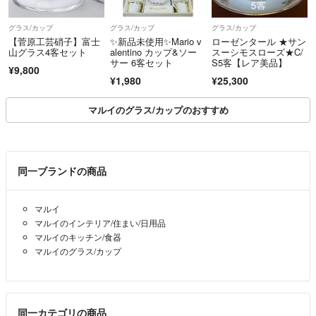
グラス/カップ
グラス/カップ
グラス/カップ
【菅原工芸硝子】富士
✨新品未使用✨Mario v
ローゼンタール ★サン
山グラス4客セット
alentino カップ&ソー
スーシモスローズ★C/
サー 6客セット
S5客【レア美品】
¥9,800
¥1,980
¥25,300
マルイのグラス/カップのおすすめ
同一ブランドの商品
マルイ
マルイのインテリア/住まい/日用品
マルイのキッチン/食器
マルイのグラス/カップ
同一カテゴリの商品