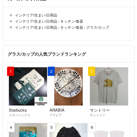
インテリア/住まい/日用品
インテリア/住まい/日用品
›
キッチン/食器
インテリア/住まい/日用品
›
キッチン/食器
›
グラス/カップ
グラス/カップの人気ブランドランキング
1
2
3
Starbucks
ARABIA
サントリー
スターバックス
アラビア
サントリー
4
5
6