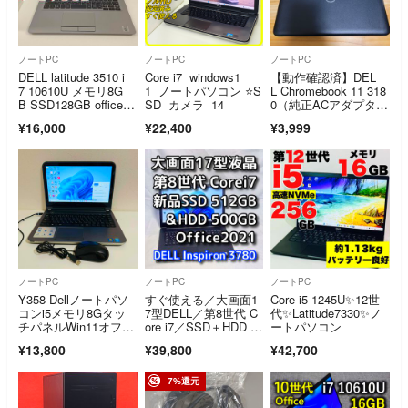
ノートPC
ノートPC
ノートPC
DELL latitude 3510 i
Core i7 windows1
【動作確認済】DEL
7 10610U メモリ8G
1 ノートパソコン ⭐️S
L Chromebook 11 318
B SSD128GB office20
SD カメラ 14
0（純正ACアダプター
24
付）
¥16,000
¥22,400
¥3,999
ノートPC
ノートPC
ノートPC
Y358 Dellノートパソ
すぐ使える／大画面1
Core i5 1245U✨12世
コンi5メモリ8Gタッ
7型DELL／第8世代 C
代✨Latitude7330✨ノ
チパネルWin11オフィ
ore i7／SSD＋HDD 計
ートパソコン
ス付き
1TB／Office2021／Wi
¥13,800
¥39,800
¥42,700
ndows11
7%還元