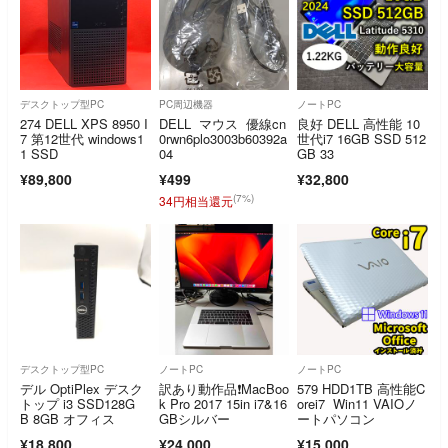
デスクトップ型PC
PC周辺機器
ノートPC
274 DELL XPS 8950 I
DELL マウス 優線cn
良好 DELL 高性能 10
7 第12世代 windows1
0rwn6plo3003b60392a
世代i7 16GB SSD 512
1 SSD
04
GB 33
¥89,800
¥499
¥32,800
(7%)
34円相当還元
デスクトップ型PC
ノートPC
ノートPC
デル OptiPlex デスク
訳あり動作品❗️MacBoo
579 HDD1TB 高性能C
トップ i3 SSD128G
k Pro 2017 15in i7&16
orei7 Win11 VAIOノ
B 8GB オフィス
GBシルバー
ートパソコン
¥18,800
¥24,000
¥15,000