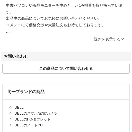
中古パソコンや液晶モニターを中心としたOA機器を取り扱っていま
す。
＜バッテリー状態＞
出品中の商品についてお気軽にお問い合わせください。
中古パソコンですので、バッテリーの使用頻度は不明です。
コメントにて価格交渉や大量注文もお待ちしております。
バッテリー駆動での使用は可能ですが、使用時間は分かりかねます。
土日祝は休業日となっております。
＜OS＞
続きを表示する
休業日期間中にご購入いただいた場合や、お問い合わせなどに関して
Windows 11 Pro 64bit
は、翌営業日より順次行ってまいります。
お問い合わせ
ご購入いただいたお客様には大変ご迷惑をおかけいたしますが、何卒ご
＜その他＞
理解のほどよろしくお願いいたします。
WEBカメラあり
この商品について問い合わせる
テンキー付き
お問い合わせご相談は下記アドレスへメールをお願いします。
※長期休暇や臨時休業を除き原則5営業日以内には返信いたします。
＜特記事項＞
drumchiper@yahoo.co.jp
中古品の為、外装のすり傷・当て傷・塗装の剥がれ、キーボードのテカ
同一ブランドの商品
リ・擦れ・色焼け、液晶画面の小さなキズ・輝点・白モヤ、シールの擦
れ・剥がれなどがありますが、気になさらなければ問題なくご使用いただ
DELL
＝＝＝＝＝＝＝＝＝＝＝＝＝＝
けます。
DELLのスマホ/家電/カメラ
複数在庫品の為、同等品をお送りしますが、
DELLのPC/タブレット
こちらのアカウントはラクマ公式パートナーの株式会社渡邉金属(ナベ
・ゴム足が無い場合があります。
DELLのノートPC
キンファクトリー)によって運営されています。
・細かなキズなどが写真と異なる場合があります。