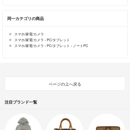
▼特商法
https://fril.jp/ts/official/law/a014/
【保証について】
▼返品特約
こちらの商品は、到着後1週間の保証がございます。
同一カテゴリの商品
https://fril.jp/ts/official/law/a014/#return_policy
お届けは通常宅配便を利用します。
※沖縄・離島の方は場合によっては船便となり予定配送日より遅れる場合
スマホ/家電/カメラ
がございます。ご了承願います。
スマホ/家電/カメラ
›
PC/タブレット
スマホ/家電/カメラ
›
PC/タブレット
›
ノートPC
【外観について】
使用に伴うシール跡や細かな傷など、ある場合がございます。
予めご了承ください。
【領収書】
公式ショップですので、領収書のご対応いたします！
ページの上へ戻る
お気軽にお問合せください。
【配送について】
注目ブランド一覧
当店はラクマ公式ショップです。
配送方法は通常宅配便にて発送しますので、
匿名でのお取引はできません。
予めご了承ください。