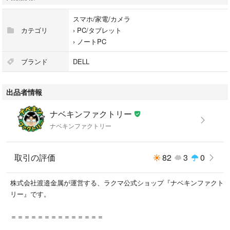
＜光学ドライブ＞
DVDマルチ
スマホ/家電/カメラ
カテゴリ
›
PC/タブレット
＜ビデオカード＞
›
ノートPC
CPU内臓(Intel(R) UHD Graphics 620)
ブランド
DELL
＜モニターサイズ＞
15.5インチ
出品者情報
＜最大解像度＞
ナベキンファクトリー
1366×768（WXGA）
ナベキンファクトリー
＜モニター出力＞
アナログVGA（D-Sub15ピン）
取引の評価
82
3
0
HDMI
株式会社渡邉金属が運営する、ラクマ公式ショップ『ナベキンファクト
＜LAN＞
リー』です。
有線LAN・無線LAN
＝＝＝＝＝＝＝＝＝＝＝＝＝＝
＜USB3.0＞
2ポート ※1ポート使用出来ません