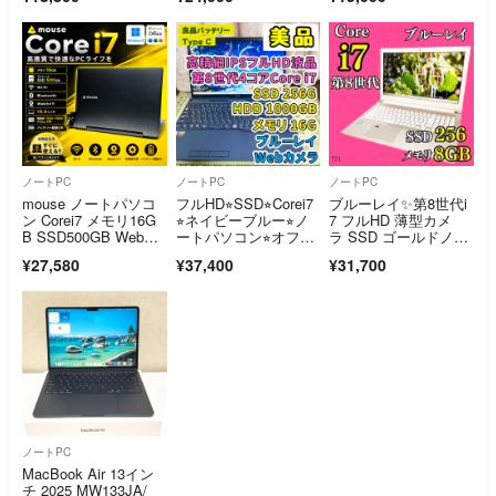
ノートPC
ノートPC
ノートPC
mouse ノートパソコ
フルHD⭐︎SSD⭐︎Corei7
ブルーレイ✨第8世代i
ン Corei7 メモリ16G
⭐︎ネイビーブルー⭐︎ノ
7 フルHD 薄型カメ
B SSD500GB Webカ
ートパソコン⭐︎オフィ
ラ SSD ゴールドノー
メラ Windows11 Offic
ス付き
トパソコン
¥27,580
¥37,400
¥31,700
e2024
ノートPC
MacBook Air 13イン
チ 2025 MW133JA/