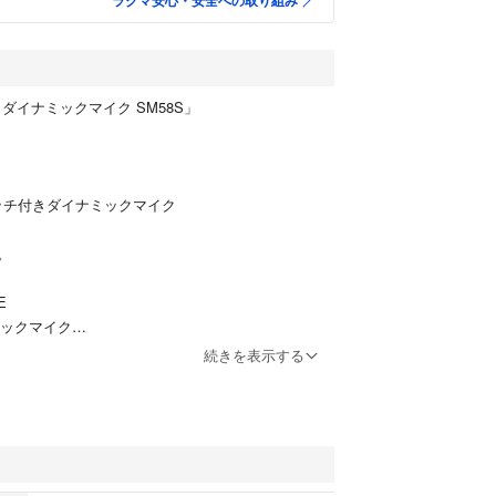
ラクマ安心・安全への取り組み
 ダイナミックマイク SM58S」
イッチ付きダイナミックマイク
。
E
ナミックマイク
付き
続きを表示する
す。
汚れは写真にて判断して下さい。