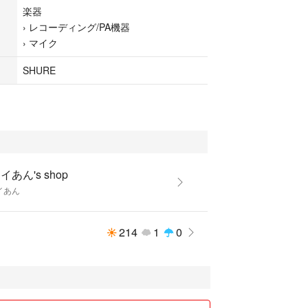
楽器
›
レコーディング/PA機器
›
マイク
PA機器
SHURE
イあん's shop
イあん
214
1
0