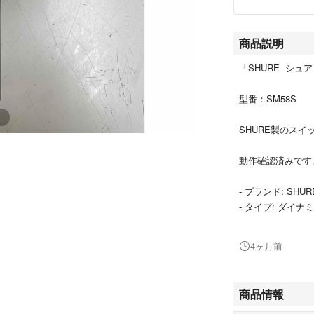
商品説明
「SHURE シュア
型番：SM58S
SHURE製のス
動作確認済みです
- ブランド: SHUR
- タイプ: ダイ
- 特徴: スイッチ
- 色: ブラック
4ヶ月前
写真の物が全てで
塗装剥げ、風防の
商品情報