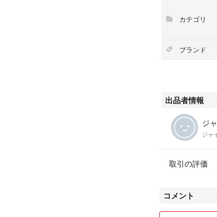
#シュア
#SM58S
カテゴリ
#楽器
#レコーディング/
#マイク
ブランド
出品者情報
ジャ
ジャ
取引の評価
コメント