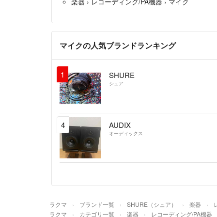
楽器
›
レコーディング/PA機器
›
マイク
マイクの人気ブランドランキング
1
SHURE
シュア
4
AUDIX
オーディックス
ラクマ
ブランド一覧
SHURE（シュア）
楽器
ラクマ
カテゴリ一覧
楽器
レコーディング/PA機器