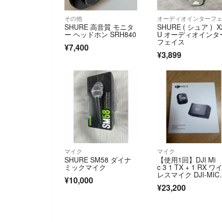
その他
SHURE 高音質 モニタ
SHURE ( シュア ) X
ー ヘッドホン SRH840
U オーディオインタ
フェイス
¥7,400
¥3,899
マイク
マイク
SHURE SM58 ダイナ
【使用1回】DJI Mi
ミックマイク
c 3 1 TX + 1 RX ワ
レスマイク DJI-MIC3
¥10,000
TRX 32bitフロート
¥23,200