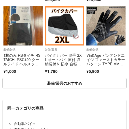
※モールの規約により、直接受け取りが不可の場合は配送対応のみとなり
ます。
________________________________________
6. ご購入にあたってのお願い
中古品の特性上、コンディションの感じ方には個人差がございます。
十分ご理解のうえご注文をお願いいたします。
ご不明点がございましたら、ご購入前にお問い合わせください。
装備/装具
装備/装具
装備/装具
1枚のみ RSタイチ RS
バイクカバー 厚手 2X
Vin&Age ビンアンドエ
【酒類・刃物類・モデルガン・加熱式たばこ等の販売に関するご注意】
TAICHI RSC120 クー
L オートバイ 原付 収
イジ ファーストカラー
ルライド ヘルメッ
納袋付き 防水 自転車
パターン TYPE VMG
20歳未満の飲酒・喫煙は法律で禁止されています。
ト インナーキャップ B
カバー
1 メカニックグロー
¥1,000
¥1,780
¥5,900
当店では、20歳未満の方への酒類・たばこ関連商品の販売は行っておりま
LACK ONE SIZE
ブ ブラック Lサイ
ズ 夏用
せん。
装備/装具のおすすめ
また、刃物類・モデルガン等については、法令および各モールの規約に基
づき、販売可否を確認したうえで出品しております。
ご購入時またはお取引時に、年齢確認・本人確認をお願いする場合がござ
同一カテゴリの商品
います。
年齢確認等にご協力いただけない場合、または販売条件を満たさないと判
断した場合は、ご注文をキャンセルさせていただく場合がございます。
自動車/バイク