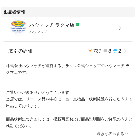
※未使用品でも保管・展示に伴うスレや小キズ等が見られる場合がござい
出品者情報
ます。
※記載のない見落としがあった場合でも、現品を優先とさせていただきま
ハウマッチ ラクマ店
す。
ハウマッチ
1-2. まとめ商品（セット販売品）
複数商品をまとめた販売品です。
取引の評価
737
8
2
各商品の状態確認は行っておらず、付属品の欠品・破損・混在がある場合
がございます。
株式会社ハウマッチが運営する、ラクマ公式ショップのハウマッチ ラ
内容や状態に関する個別のご質問にはお答えいたしかねます。
クマ店です。
________________________________________
＝＝＝＝＝＝＝＝＝＝＝＝＝＝
2. 付属品・消耗品について
ご覧いただきありがとうございます。
・撮影時に使用した定規・ハンガー・台車などは商品に含まれません。
当店では、リユース品を中心に一点一点検品・状態確認を行ったうえで
・商品画像に写っていない付属品の欠品を理由とした返品はお受けできま
出品しております。
せん。
・液漏れのあるリモコン類はおまけ扱いとなります。
商品状態につきましては、掲載写真および商品説明欄をご確認のうえご
※こちらを理由とした返品はお受けできません。
検討ください。
・電池・バッテリー・ランプなどの消耗品は保証対象外です。
中古品の特性上、ごく軽微なスレや使用感等がある場合がございますの
・電池は付属していない場合がございますので、別途ご用意ください。
続きを表示する