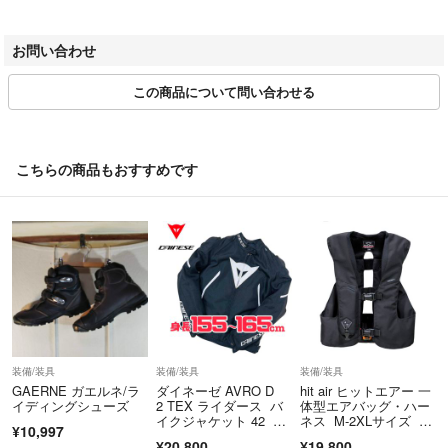
で、あらかじめご了承ください。
・防水仕様の時計などは電池交換済みの場合があり、防水性能は生活防水
程度とお考えください。
お問い合わせ
・コメントなし即購入OKです
________________________________________
・丁寧な梱包、迅速な発送を心がけています
3. 色味について
この商品について問い合わせる
・ご不明点や気になる点がございましたら、ご購入前でもお気軽にお問
い合わせください
撮影環境・お使いのモニター設定等により、実際の色味と異なる場合がご
ざいます。
お客様に安心してお取引いただけるよう、誠実な対応を心がけてまいり
※色のイメージ違いによる返品はお受けできません。
こちらの商品もおすすめです
ます。
________________________________________
どうぞよろしくお願いいたします。
4. 梱包・発送について
＝＝＝＝＝＝＝＝＝＝＝＝＝＝
商品は緩衝材を詰めた段ボールで丁寧に梱包・発送いたします。
こちらのアカウントはラクマ公式パートナーの株式会社ハウマッチによ
環境保護の観点から、一部リサイクル資材（再利用エアークッションな
って運営されています。
ど）を使用する場合がございます。
▼特商法
発送方法・送料は商品ページの記載内容に準じます。
https://fril.jp/ts/official/law/a505/
________________________________________
▼返品特約
5. お受け取りについて
装備/装具
装備/装具
装備/装具
https://fril.jp/ts/official/law/a505/#return_policy
GAERNE ガエルネ/ラ
ダイネーゼ AVRO D
hit air ヒットエアー 一
イディングシューズ
2 TEX ライダース バ
体型エアバッグ・ハー
静岡市内の弊社倉庫での直接お受け取りも可能です（要事前連絡・営業時
イクジャケット 42 メ
ネス M-2XLサイズ バ
¥10,997
間内対応）。
ッシュ
イク 乗馬
¥20,800
¥19,800