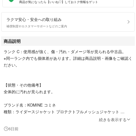
商品が気になったら【いいね♡】しておトク情報をゲット
ラクマ安心・安全への取り組み
補償制度やカスタマーサポートなどのご案内
商品説明
ランク C：使用感が強く、傷・汚れ・ダメージ等が見られる中古品。
※同一ランク内でも個体差があります。詳細は商品説明・画像をご確認く
ださい。
【状態・その他備考】
全体的に汚れが見られます。
ブランド名：KOMINE コミネ
種類：ライダースジャケット プロテクトフルメッシュジャケット
サイズ：L
続きを表示する
カラー/柄：ライトグレー
6日前
型番：JK-162