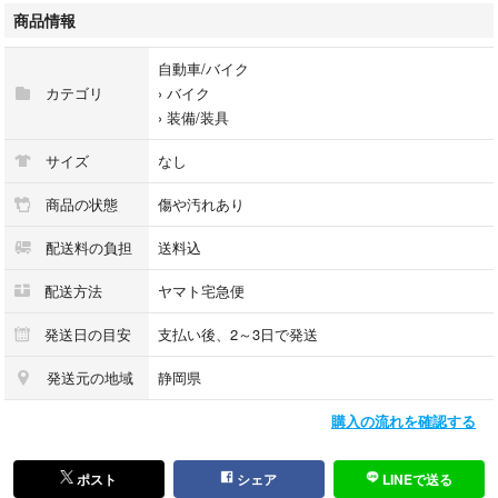
【実寸・平置き測定】
商品情報
肩幅(cm)：40.5 （左の外側の縫い目から右の外側の縫い目までを直線で測
った長さ）
自動車/バイク
身幅(cm)：50 （両脇の付け根を直線で測った長さ）
カテゴリ
›
バイク
着丈(cm)：67 （後ろ襟の付け根から後ろ中心を通って裾までの長さ）
›
装備/装具
袖丈(cm)：62 （肩の縫い目から袖口までを測った長さ）
プロテクター装着済み箇所：肩 肘 胸 背中
サイズ
なし
この度は当店の商品をご覧いただき、誠にありがとうございます。
商品の状態
傷や汚れあり
当店はリユースショップとして、「まだ使える価値あるモノ」を次のお客
配送料の負担
送料込
様へお届けすることを目的に、日々取り組んでおります。
中古品を安心してお迎えいただくために、以下の内容をご確認のうえご購
配送方法
ヤマト宅急便
入をお願いいたします。
________________________________________
発送日の目安
支払い後、2～3日で発送
1. 商品の状態について
発送元の地域
静岡県
1-1. 一般商品
購入の流れを確認する
弊社はリユース（中古）品を取り扱う店舗です。
未開封・未使用表記の商品も、一度お客様の手に渡ったお品を再販売して
おります。
ポスト
シェア
LINEで送る
※購入時期・使用頻度などの詳細は不明です。