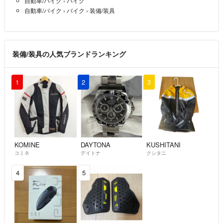
自動車/バイク
›
バイク
※各モールの規約により、商品によっては販売できない場合がございま
自動車/バイク
›
バイク
›
装備/装具
す。
【管理番号】WR0003735
こちらの商品はラクマ公式パートナーのWASABI SWITCHによって出品さ
装備/装具の人気ブランドランキング
れています。
1
2
3
KOMINE
DAYTONA
KUSHITANI
コミネ
デイトナ
クシタニ
4
5