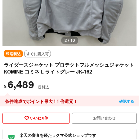
3 / 10
送料込
すぐに購入可
ライダースジャケット プロテクトフルメッシュジャケット
KOMINE コミネ L ライトグレー JK-162
6,489
¥
送料込
11
条件達成でポイント最大
倍還元！
確認する
いいね 0件
お問い合わせ
楽天の審査を経たラクマ公式ショップです