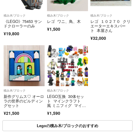
積み木/ブロック
積み木/ブロック
積み木/ブロック
《LEGO》75453 サン
レゴ ワニ、鳥、木
レゴ １０２７０ クリ
ドクローラーのみ
エーターエキスパー
¥1,500
ト 本屋さん
¥19,800
¥32,000
積み木/ブロック
積み木/ブロック
新作グリムス♡ オーロ
LEGO互換 30体セッ
ラの世界のビルディン
ト マインクラフト
グセット
風 ミニフィグ マイク
ラ 匿名配送
¥21,500
¥1,590
Legoの積み木/ブロックのおすすめ