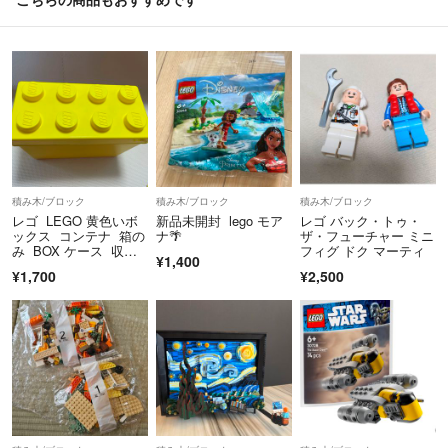
積み木/ブロック
積み木/ブロック
積み木/ブロック
レゴ LEGO 黄色いボ
新品未開封 lego モア
レゴ バック・トゥ・
ックス コンテナ 箱の
ナ🌴
ザ・フューチャー ミニ
み BOX ケース 収納
フィグ ドク マーティ
¥1,400
ボックス
¥1,700
¥2,500