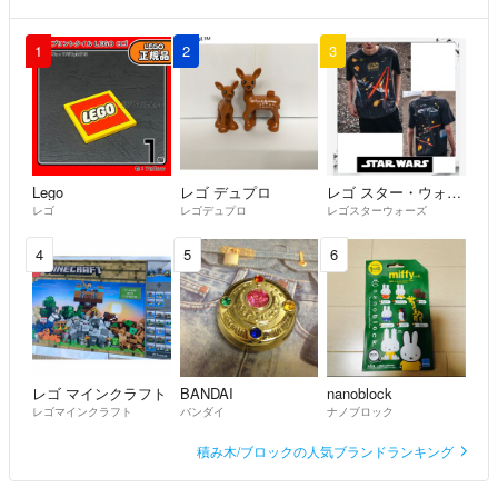
1
2
3
Lego
レゴ デュプロ
レゴ スター・ウォーズ
レゴ
レゴデュプロ
レゴスターウォーズ
4
5
6
レゴ マインクラフト
BANDAI
nanoblock
レゴマインクラフト
バンダイ
ナノブロック
積み木/ブロックの人気ブランドランキング