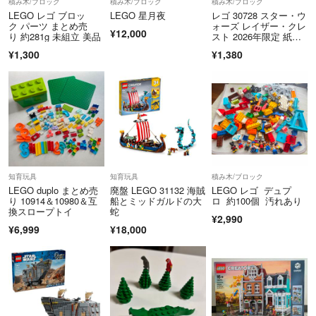
積み木/ブロック
積み木/ブロック
積み木/ブロック
LEGO レゴ ブロッ
LEGO 星月夜
レゴ 30728 スター・ウ
ク パーツ まとめ売
ォーズ レイザー・クレ
¥12,000
り 約281g 未組立 美品
スト 2026年限定 紙パ
ック
¥1,300
¥1,380
知育玩具
知育玩具
積み木/ブロック
LEGO duplo まとめ売
廃盤 LEGO 31132 海賊
LEGO レゴ デュプ
り 10914＆10980＆互
船とミッドガルドの大
ロ 約100個 汚れあり
換スロープトイ
蛇
¥2,990
¥6,999
¥18,000