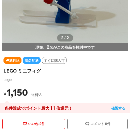
2 / 2
2
現在、
名がこの商品を検討中です
送料込
匿名配送
すぐに購入可
LEGO ミニフィグ
Lego
1,150
¥
送料込
11
条件達成でポイント最大
倍還元！
確認する
いいね 2件
コメント 0件