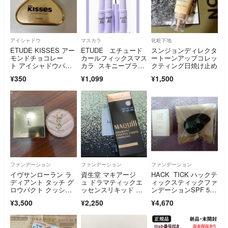
アイシャドウ
マスカラ
化粧下地
ETUDE KISSES アー
ETUDE エチュード
スンジョンディレクタ
モンドチョコレー
カールフィックスマス
ートーンアップコレッ
ト アイシャドウパレ
カラ スキニーブラッ
クティング日焼け止め
ット
ク定価
¥350
¥1,099
¥1,500
ファンデーション
ファンデーション
ファンデーション
イヴサンローラン ラ
資生堂 マキアージ
HACK TICK ハックテ
ディアント タッチ グ
ュ ドラマティックエ
ィックスティックファ
ロウパクト クッショ
ッセンスリキッド ベ
ンデーションSPF 5
ン B10 ミニ 5g
ビーピンクオークル0
0．PA＋＋＋＋5.6gナ
¥3,500
¥2,250
¥4,670
0(25ml)
チュラル(リニューア
ル)しずく型