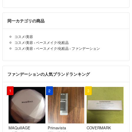
同一カテゴリの商品
コスメ/美容
コスメ/美容
›
ベースメイク/化粧品
コスメ/美容
›
ベースメイク/化粧品
›
ファンデーション
ファンデーションの人気ブランドランキング
1
2
3
MAQuillAGE
Primavista
COVERMARK