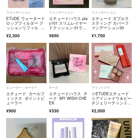
ファンデーション
ファンデーション
ファンデーション
ETUDE ウォータード
エチュードハウス pla
エチュード ダブルラ
ロップフィルター ク
y101 スリムレイヤー
スティング カバーフ
ッションリフィル ぺ
ドクッション 01ライ
ァンデーション30
ちゃんこくま
トベージュ
¥2,300
¥850
¥1,700
ビューラー・カーラー
チーク
アイシャドウ
エチュード カールフ
エチュードハウス チ
☆ETUDEエチュード
ィックス ポイントビ
ーク MY WISH CHE
☆アイシャドウ＆ピー
ューラー
EK
チジェリーティント3
点セット☆新品
¥900
¥330
¥2,000