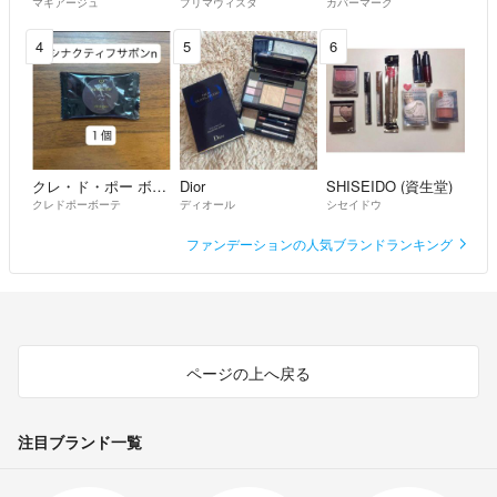
マキアージュ
プリマヴィスタ
カバーマーク
4
5
6
クレ・ド・ポー ボーテ
Dior
SHISEIDO (資生堂)
クレドポーボーテ
ディオール
シセイドウ
ファンデーションの人気ブランドランキング
ページの上へ戻る
注目ブランド一覧