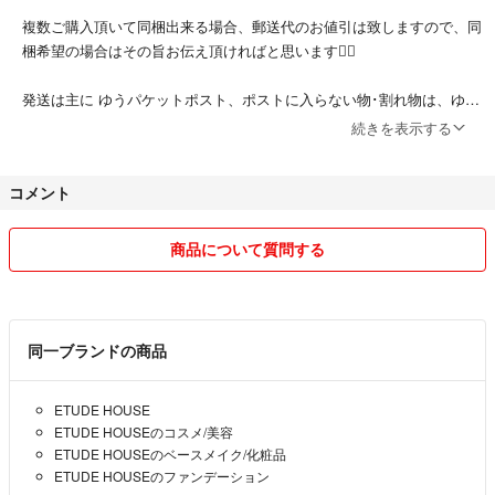
複数ご購入頂いて同梱出来る場合、郵送代のお値引は致しますので、同
梱希望の場合はその旨お伝え頂ければと思います🙇‍♀️
発送は主に ゆうパケットポスト、ポストに入らない物･割れ物は、ゆう
パケットプラスで行っています。
続きを表示する
仕事柄、発送できるタイミングが不定期な為、お日にち長めに頂く場合
コメント
もあります。ご了承ください🙇‍♀️
商品について質問する
同一ブランドの商品
ETUDE HOUSE
ETUDE HOUSEのコスメ/美容
ETUDE HOUSEのベースメイク/化粧品
ETUDE HOUSEのファンデーション