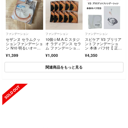
ファンデーション
ファンデーション
ファンデーション
セザンヌ セラムクッ
10個☆M.A.C スタジ
スピケア V3 ブリリア
ションファンデーショ
オ ラディアンス セラ
ントファンデーショ
ン N10 明るいオーク
ム ファンデーショ
ン 本体 パフ付【 正規
ル系 11g
ン NC12
品 】ロット番号付 シ
¥1,399
¥1,000
¥4,350
リアルナンバー付 QR
コード付 新品未開封
関連商品をもっと見る
SOLD OUT