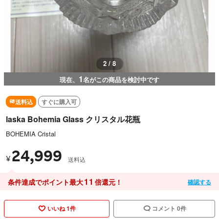
3 / 8
1
現在、
名がこの商品を検討中です
送料込
すぐに購入可
laska Bohemia Glass クリスタル花瓶
BOHEMIA Cristal
24,999
¥
送料込
11
条件達成でポイント最大
倍還元！
確認する
いいね 1件
コメント 0件