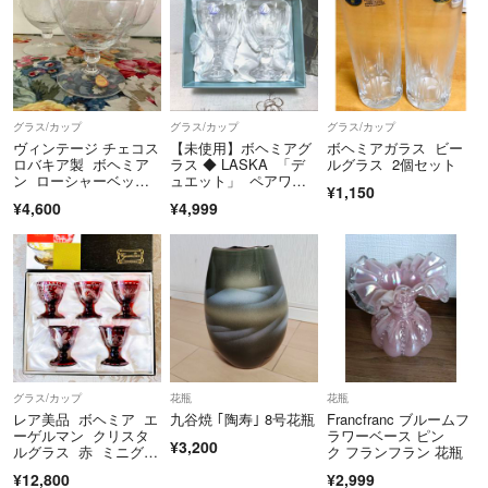
グラス/カップ
グラス/カップ
グラス/カップ
ヴィンテージ チェコス
【未使用】ボヘミアグ
ボヘミアガラス ビー
ロバキア製 ボヘミア
ラス ◆ LASKA 「デ
ルグラス 2個セット
ン ローシャーベット
ュエット」 ペアワイ
¥1,150
グラス3客
ングラス
¥4,600
¥4,999
グラス/カップ
花瓶
花瓶
レア美品 ボヘミア エ
九谷焼 ｢陶寿｣ 8号花瓶
Francfranc ブルームフ
ーゲルマン クリスタ
ラワーベース ピン
¥3,200
ルグラス 赤 ミニグラ
ク フランフラン 花瓶
ス 5個
¥12,800
¥2,999