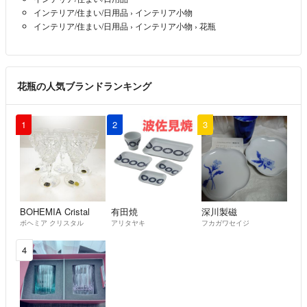
インテリア/住まい/日用品
›
インテリア小物
インテリア/住まい/日用品
›
インテリア小物
›
花瓶
花瓶の人気ブランドランキング
1
2
3
BOHEMIA Cristal
有田焼
深川製磁
ボヘミア クリスタル
アリタヤキ
フカガワセイジ
4