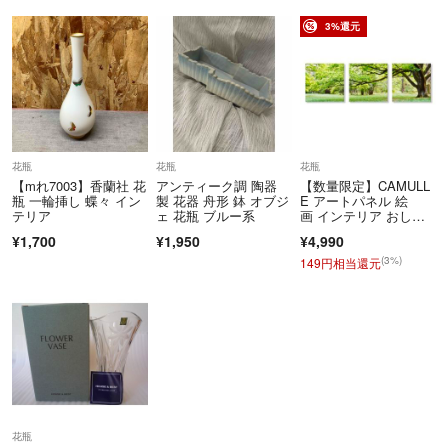
3%還元
花瓶
花瓶
花瓶
【mれ7003】香蘭社 花
アンティーク調 陶器
【数量限定】CAMULL
瓶 一輪挿し 蝶々 イン
製 花器 舟形 鉢 オブジ
E アートパネル 絵
テリア
ェ 花瓶 ブルー系
画 インテリア おしゃ
れ 森林 ポス
¥1,700
¥1,950
¥4,990
(3%)
149円相当還元
花瓶