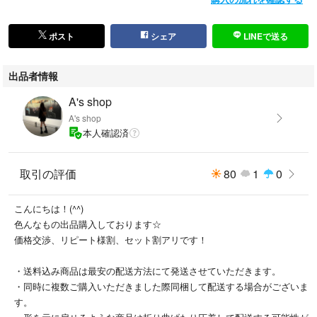
ポスト
シェア
LINEで送る
出品者情報
A's shop
A's shop
本人確認済
取引の評価
80
1
0
こんにちは！(^^)
色んなもの出品購入しております☆
価格交渉、リピート様割、セット割アリです！
・送料込み商品は最安の配送方法にて発送させていただきます。
・同時に複数ご購入いただきました際同梱して配送する場合がございま
す。