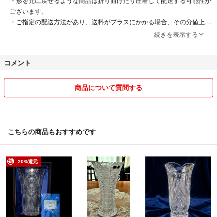
・形を元に戻せるような商品は折り曲げたり圧着して配送する可能性が
ございます。
・ご指定の配送方法があり、送料がプラスにかかる場合、その分値上げ
させていただきます。
続きを表示する
・送料値上がりの影響で、送料込みの商品をやや値上げさせていただい
ている場合がございます。
コメント
・万が一商品の不具合や、発送間違い等のこちらのミスによる返品交換
を希望される場合、即座に対応させていただきます。受け取り評価前に
お知らせいただけますと幸いです。
商品について質問する
・発送後の商品変更や、受け取り評価後の返品交換作業は出来かねま
す。
・育児、仕事の合間に出品させていただいています！そのため、すぐに
コメントに反応出来なかったり、発送が少々遅れてしまう場合がござい
こちらの商品もおすすめです
ます。
・その他フリマサイトにても出品いたしております。ご購入された時間
の早い注文を優先させていただきます。その為、ご購入いただいた後に
20%還元
キャンセルさせていただく場合がございます。
上記の内容をご了承の上ご購入してくだされれば幸いです！
よろしくお願い致しますm(__)m