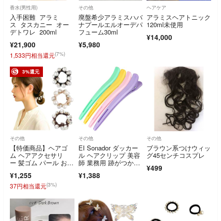
香水(男性用)
その他
ヘアケア
入手困難 アラミ
廃盤希少アラミスハバ
アラミスヘアトニック
ス タスカニー オー
ナプールエルオーデパ
120ml未使用
デトワレ 200ml
フューム30ml
¥14,000
¥21,900
¥5,980
(7%)
1,533円相当還元
3%還元
その他
その他
その他
【特価商品】ヘアゴ
EI Sonador ダッカー
ブラウン系つけウィッ
ム ヘアアクセサリ
ル ヘアクリップ 美容
グ45センチコスプレ
ー 髪ゴム パール おし
師 業務用 跡がつかな
¥499
ゃれ 結婚式 髪飾り
い 滑
¥1,255
¥1,388
(3%)
37円相当還元