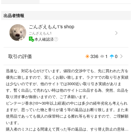
出品者情報
ごんざえもん1's shop
ごんざえもん1
本人確認済
取引の評価
336
1
0
迅速な、対応を心がけています。値段の交渉中でも、先に買われた方を
優先に致しますので、宜しくお願い致します。ラクマでの取り引き実績
は少ないのですが、他のサイトでは3000近い取り引き実績がありま
す。暫く出品して売れない時は他のサイトに出品する為、突然、出品を
取り消す事が御座いますので、ご了承願います。
ビンテージ香水(10〜30年以上経過)の中には多少の経年劣化も考えられ
ますが、思っていた物と香りが違う等の返品はお断り致します。また未
使用品であっても個人の保管時による擦れ等も有りますので、ご理解願
います。
購入者のミスによる間違えて買った等の返品は、すり替え防止の意味か