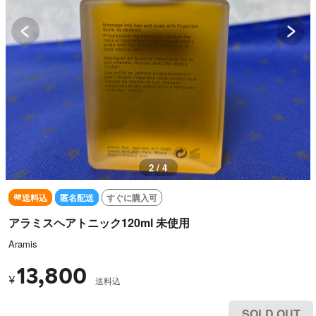
2 / 4
送料込
匿名配送
すぐに購入可
アラミスヘアトニック120ml 未使用
Aramis
13,800
¥
送料込
SOLD OUT