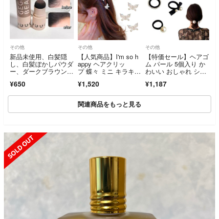
その他
その他
その他
新品未使用、白髪隠
【人気商品】I'm so h
【特価セール】ヘアゴ
し、白髪ぼかしパウダ
appy ヘアクリッ
ム パール 5個入り か
ー、ダークブラウン、
プ 蝶々 ミニ キラキ
わいい おしゃれ シン
フォロー50円引き
ラ バンス
プル 髪ゴム
¥650
¥1,520
¥1,187
関連商品をもっと見る
SOLD OUT