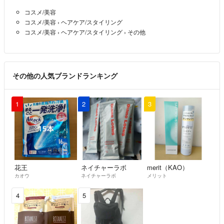
コスメ/美容
コスメ/美容
›
ヘアケア/スタイリング
コスメ/美容
›
ヘアケア/スタイリング
›
その他
その他の人気ブランドランキング
1
2
3
花王
ネイチャーラボ
merit（KAO）
カオウ
ネイチャーラボ
メリット
4
5