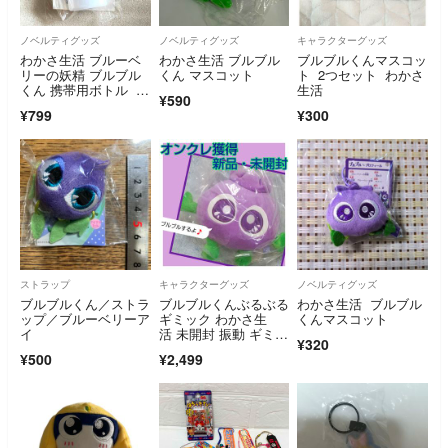
ノベルティグッズ
ノベルティグッズ
キャラクターグッズ
わかさ生活 ブルーベ
わかさ生活 ブルブル
ブルブルくんマスコッ
リーの妖精 ブルブル
くん マスコット
ト 2つセット わかさ
くん 携帯用ボトル サ
生活
¥590
プリメントケース
¥799
¥300
ストラップ
キャラクターグッズ
ノベルティグッズ
ブルブルくん／ストラ
ブルブルくんぶるぶる
わかさ生活 ブルブル
ップ／ブルーベリーア
ギミック わかさ生
くんマスコット
イ
活 未開封 振動 ギミッ
¥320
ク ぬいぐるみ③
¥500
¥2,499