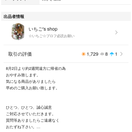
出品者情報
#ブルブルくん
#わかさ生活
いちご's shop
#ゆるキャラ
☆いちご☆プロフ必読お願い
#ゆるキャラマスコット
#妖精
#目の体操
取引の評価
1,729
8
1
#アイアイちゃん
8月2日より約2週間遠方に帰省の為
おやすみ致します。
気になる商品がありましたら
早めのご購入お願い致します。
ひとつ、ひとつ、誠心誠意
ご対応させていただきます。
質問等ありましたらご遠慮なく
おたずね下さい。