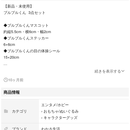
【新品・未使用】
ブルブルくん 3点セット
◆ブルブルくんマスコット
約縦5.5cm・横6cm・幅2cm
◆ブルブルくんステッカー
6×6cm
◆ブルブルくんの目の体操シール
15×20cm
ジャスティンビーバーが来日した際、巨大
続きを表示する
ぬいぐるみを購入したことで話題に
10ヶ月前
なりました。
ブルーベリーの妖精ブルブルくんです。、
商品情報
※エコバッグや、ブルーベリーアイも
エンタメ/ホビー
出品しています。
カテゴリ
›
おもちゃ/ぬいぐるみ
おまとめでお値引き可能です。
›
キャラクターグッズ
コメントお待ちしています
#ブルブルくんさがしてね
ブランド
わかさ生活