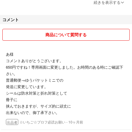
お取り引き後はノーリターン・ノークレームでお願い致します。
続きを表示する
沢山の方にご購入していただきたいので
コメント
お値段を抑えての出品を心掛けています。
その為、経費削減させていただき、梱包材は再利用の物を使用させても
らう
商品について質問する
場合があります。
発送は基本敏速に行います！
あ様
即日購入OKの為、交渉中でもご購入者を優先させていただきます。
コメントありがとうございます。
ただ、出品してから長期間経過している
650円ですね！専用画面に変更しました。お時間のある時にご確認下
商品もあり、現状態の確認を行ってから
さい。
お取り引きを開始したいので、ご購入前に一言メッセージいただけると
普通郵便→ゆうパケットミニでの
有難い
発送に変更しています。
です。
シールは防水対策と折れ対策として
冊子に
身の回りの整理中の為、多くの出品を
挟んでおきますが、サイズ的に頑丈に
目指しています。
出来ないので、御了承下さい。
宜しくお願い致します。
☆いちご☆プロフ必読お願い
- 10ヶ月前
出品者