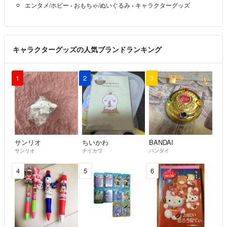
エンタメ/ホビー
›
おもちゃ/ぬいぐるみ
›
キャラクターグッズ
キャラクターグッズの人気ブランドランキング
1
2
3
サンリオ
ちいかわ
BANDAI
サンリオ
チイカワ
バンダイ
4
5
6