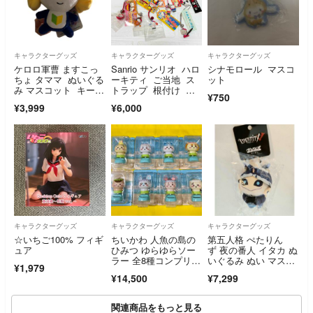
キャラクターグッズ
キャラクターグッズ
キャラクターグッズ
ケロロ軍曹 ますこっ
Sanrio サンリオ ハロ
シナモロール マスコ
ちょ タママ ぬいぐる
ーキティ ご当地 ス
ット
み マスコット キーホ
トラップ 根付け 大
¥750
ルダー
阪限定 夫婦善哉 法
¥3,999
¥6,000
善寺横丁 ダニエ
ル 大阪キティ物
語 まとめ
キャラクターグッズ
キャラクターグッズ
キャラクターグッズ
☆いちご100% フィギ
ちいかわ 人魚の島の
第五人格 ぺたりん
ュア
ひみつ ゆらゆらソー
ず 夜の番人 イタカ ぬ
ラー 全8種コンプリー
いぐるみ ぬい マスコ
¥1,979
トセット
ット グッズ スイパ
¥14,500
¥7,299
ラ スイーツパラダイ
ス コラボカフェ
関連商品をもっと見る