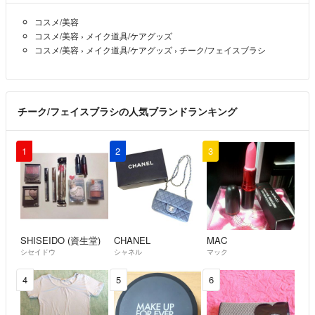
コスメ/美容
コスメ/美容
›
メイク道具/ケアグッズ
コスメ/美容
›
メイク道具/ケアグッズ
›
チーク/フェイスブラシ
チーク/フェイスブラシの人気ブランドランキング
1
2
3
SHISEIDO (資生堂)
CHANEL
MAC
シセイドウ
シャネル
マック
4
5
6