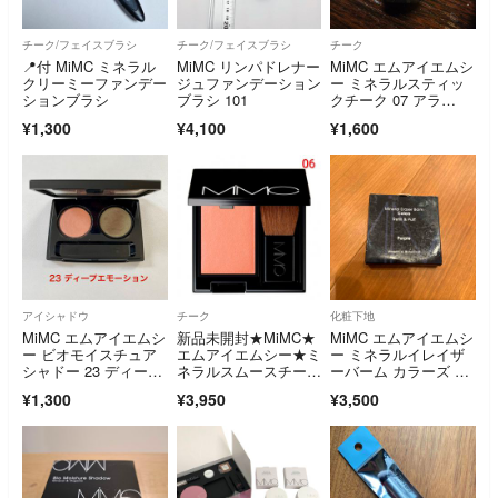
チーク/フェイスブラシ
チーク/フェイスブラシ
チーク
📍付 MiMC ミネラル
MiMC リンパドレナー
MiMC エムアイエムシ
クリーミーファンデー
ジュファンデーション
ー ミネラルスティッ
ションブラシ
ブラシ 101
クチーク 07 アラ…
¥1,300
¥4,100
¥1,600
アイシャドウ
チーク
化粧下地
MiMC エムアイエムシ
新品未開封★MiMC★
MiMC エムアイエムシ
ー ビオモイスチュア
エムアイエムシー★ミ
ー ミネラルイレイザ
シャドー 23 ディープ
ネラルスムースチーク
ーバーム カラーズ 0
エモーション
★06
3 パープル
¥1,300
¥3,950
¥3,500