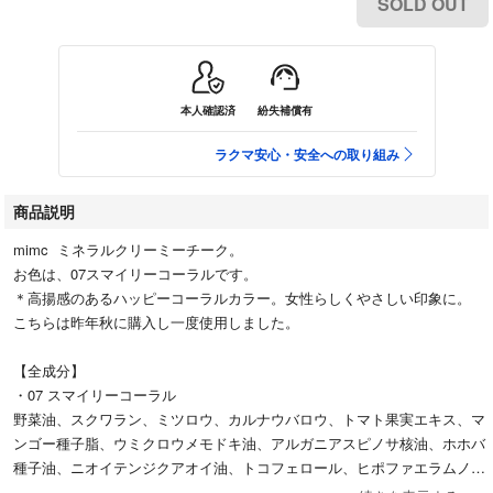
SOLD OUT
本人確認済
紛失補償有
ラクマ安心・安全への取り組み
商品説明
mimc ミネラルクリーミーチーク。
お色は、07スマイリーコーラルです。
＊高揚感のあるハッピーコーラルカラー。女性らしくやさしい印象に。
こちらは昨年秋に購入し一度使用しました。
【全成分】
・07 スマイリーコーラル
野菜油、スクワラン、ミツロウ、カルナウバロウ、トマト果実エキス、マ
ンゴー種子脂、ウミクロウメモドキ油、アルガニアスピノサ核油、ホホバ
種子油、ニオイテンジクアオイ油、トコフェロール、ヒポファエラムノイ
デス果実油、マイカ、酸化チタン、酸化鉄、カルミン