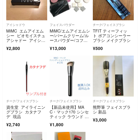
アイシャドウ
フェイスパウダー
チーク/フェイスブラシ
MiMC エムアイエム
MiMC/エムアイエムシ
TFIT ティーフィッ
シー ビオモイスチュ
ー/バームクリーム/ル
ト ポアコンシーラー
アシャドー アイシャ
ースパウダー/コフレB
ブラシ メイクブラシ
ドウ
OX/５点セット/②/RS
¥2,800
¥13,000
¥500
0703
チーク/フェイスブラシ
チーク/フェイスブラシ
チーク/フェイスブラシ
資生堂 アイライニン
【新品未使用】MA
熊野筆 フェイスブラ
グブラシ カタナフ
C・マック170 シンセ
シ 新品
デ 現品
ティック ラウンド ス
¥3,000
ラント ブラシ
¥2,740
¥1,800