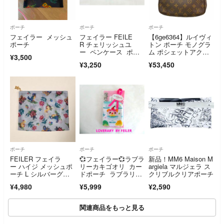
ポーチ
ポーチ
ポーチ
フェイラー メッシュ
フェイラー FEILE
【6ge6364】ルイヴィ
ポーチ
R チェリッシュユ
トン ポーチ モノグラ
ー ペンケース ポー
ム ポシェットアクセ
¥3,500
チ ベージュ
ソワール M51980 ブ
¥3,250
¥53,450
ラウン【中古】レディ
ース
ポーチ
ポーチ
ポーチ
FEILER フェイラ
💞フェイラー💞ラブラ
新品！MM6 Maison M
ー ハイジ メッシュポ
リーカキゴオリ カー
argiela マルジェラ ス
ーチ L シルバーグレ
ドポーチ ラブラリー
クリブルクリアポーチ
ー
カード付
¥4,980
¥5,999
¥2,590
関連商品をもっと見る