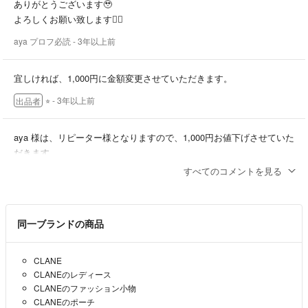
ありがとうございます🥹
よろしくお願い致します🙇‍♀️
aya プロフ必読
- 3年以上前
宜しければ、1,000円に金額変更させていただきます。
⭐︎
- 3年以上前
出品者
aya 様は、リピーター様となりますので、1,000円お値下げさせていた
だきます。
すべてのコメントを見る
⭐︎
- 3年以上前
出品者
ありがとうございます！1000円は難しいでしょうか？🙇‍♀️
同一ブランドの商品
aya プロフ必読
- 3年以上前
CLANE
コメントありがとうございます。
CLANEのレディース
1,100円はいかがでしょうか？
CLANEのファッション小物
CLANEのポーチ
⭐︎
- 3年以上前