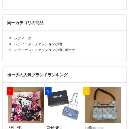
出品者
こちらお気持ちのお値下げ可能でしょうか？
よろしくお願い致します🙇‍♀️
同一カテゴリの商品
aya プロフ必読
- 3年以上前
レディース
レディース
›
ファッション小物
レディース
›
ファッション小物
›
ポーチ
ポーチの人気ブランドランキング
1
2
3
FEILER
CHANEL
LeSportsac