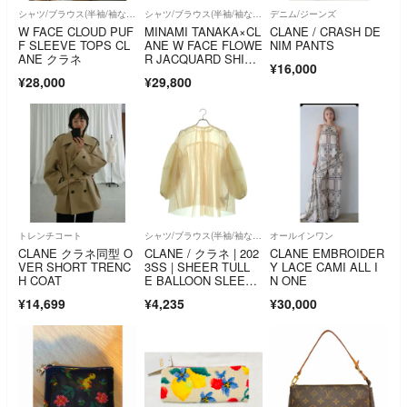
シャツ/ブラウス(半袖/袖なし)
シャツ/ブラウス(半袖/袖なし)
デニム/ジーンズ
W FACE CLOUD PUF
MINAMI TANAKA×CL
CLANE / CRASH DE
F SLEEVE TOPS CL
ANE W FACE FLOWE
NIM PANTS
ANE クラネ
R JACQUARD SHIRR
¥16,000
ING TOPS
¥28,000
¥29,800
トレンチコート
シャツ/ブラウス(半袖/袖なし)
オールインワン
CLANE クラネ同型 O
CLANE / クラネ | 202
CLANE EMBROIDER
VER SHORT TRENC
3SS | SHEER TULL
Y LACE CAMI ALL I
H COAT
E BALLOON SLEEV
N ONE
E TOPS / シアー ター
¥14,699
¥4,235
¥30,000
トル バルーン スリー
ブ トップス | 1 | アイ
ボリー | レディース