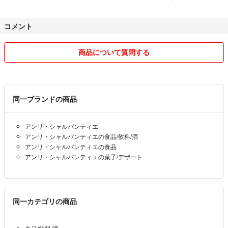
#ガチャピンガンバ
評価 : 時間がかかりますm(__)m
#フィナンシェ・マドレーヌ詰合せ
コメント
#アンリ・シャルパンティエ
★出品中の物に直接関係の無いコメントは、 (売却済含む)ご遠慮下さ
い。本当に迷惑してます。
商品について質問する
あと在庫状況、今後の出品あるか？等
一般家庭、個人です。返信しません。
ご了承下さい。
同一ブランドの商品
ガンバ大阪、キャラクターものが好きです。
小さい子どもが居ります。
アンリ・シャルパンティエ
アンリ・シャルパンティエの食品/飲料/酒
出品初心者です。
アンリ・シャルパンティエの食品
購入は他サイトで多数お取引があります。
アンリ・シャルパンティエの菓子/デザート
出品も始めました。即購入大歓迎!
他のサイトにも出品しています。
急な出品削除があるのでお早めに！
同一カテゴリの商品
○ご購入後のキャンセルは、おことわり