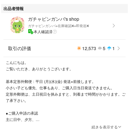
★輸送中による商品の潰れや欠け、割れ等が
出品者情報
生じるかもしれません。
こちらでは責任を負いかねますので、上記をご了承の上ご購入をお願い致
ガチャピンガンバ's shop
します。
ガチャピンガンバ※在庫確認❌※即発送❌
本人確認済
●プチプチ包んで発送予定
取引の評価
12,573
5
1
★新品ですが、完全美品をお求めの方、
こんにちは。
神経質な方は、ご購入をお控え下さい。
ご覧いただき、ありがとうございます。
基本定形外郵便 : 平日 (月)(水)(金) 発送※前後します。
小さい子ども優先、仕事もあり、ご購入日当日発送できません。
※素人ですので、見落としはございます。
定形外郵便は、土日祝日を挟みますと、到着まで時間がかかります。ご
※初期キズ等々は、ご容赦下さいm(__)m
了承下さい。
※写真の現品のみになります。
※一度、人手に渡った中古品と理解ある方のご購入をお願いいたします。
●ご購入申請の承認
主に日中、夕方、
「申請しました」コメントいりませんm(__)m
続きを表示する