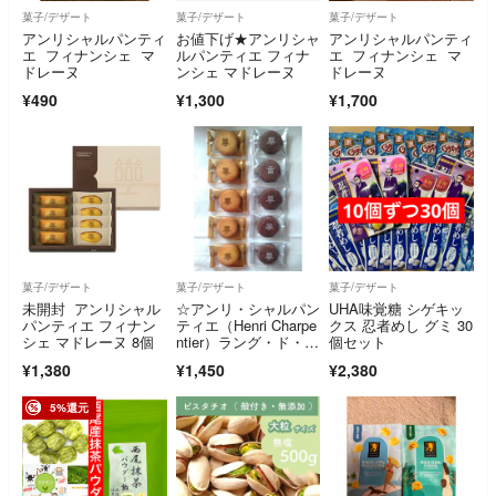
菓子/デザート
菓子/デザート
菓子/デザート
アンリシャルパンティ
お値下げ★アンリシャ
アンリシャルパンティ
エ フィナンシェ マ
ルパンティエ フィナ
エ フィナンシェ マ
ドレーヌ
ンシェ マドレーヌ
ドレーヌ
¥490
¥1,300
¥1,700
菓子/デザート
菓子/デザート
菓子/デザート
未開封 アンリシャル
☆アンリ・シャルパン
UHA味覚糖 シゲキッ
パンティエ フィナン
ティエ（Henri Charpe
クス 忍者めし グミ 30
シェ マドレーヌ 8個
ntier）ラング・ド・シ
個セット
ャ詰め合わせ【10
¥1,380
¥1,450
¥2,380
個】
5%還元