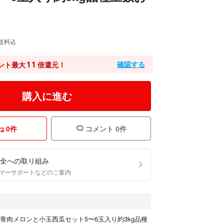
送料込
11
確認する
ント最大
倍還元！
購入に進む
 0件
コメント 0件
全への取り組み
マーサポートなどのご案内
小玉青肉メロンと小玉西瓜セット5〜6玉入り約3kg品種