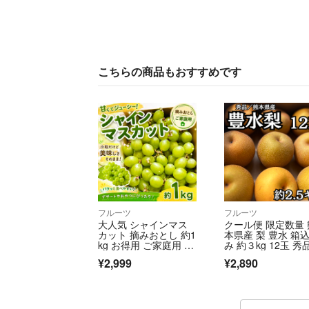
こちらの商品もおすすめです
フルーツ
フルーツ
大人気 シャインマス
クール便 限定数量 
カット 摘みおとし 約1
本県産 梨 豊水 箱
kg お得用 ご家庭用 ぶ
み 約３kg 12玉 秀品
どう
サイズ 小玉 小ぶり
¥2,999
¥2,890
場直送 家庭用 お得
ルーツ