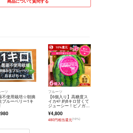
商品について質問する
10%還元
ルーツ
フルーツ
薬不使用栽培☆朝摘
【6個入り】高糖度ス
生ブルーベリー1キ
イカ🍉 約8キロ甘くて
！
ジューシー！ピノガー
ル
,980
¥4,800
(10%)
480円相当還元