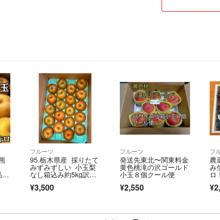
フルーツ
フルーツ
フ
熊
95.栃木県産 採りたて
発送先東北〜関東料金
農
込
みずみずしい 小玉梨
黄色桃滝の沢ゴールド
み
 S
なし箱込み約5kg訳あ
小玉８個クール便
ロ
 市
り家庭用玉数お任せ
¥3,500
¥2,550
¥2
フ