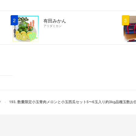
2
3
有田みかん
アリダミカン
ツ
193. 数量限定小玉青肉メロンと小玉西瓜セット5〜6玉入り約3kg品種玉数お