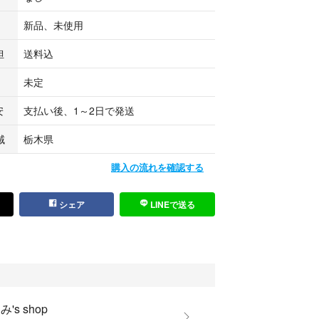
よろしくお願い申し上げます。
帯、日付指定はできかねますがご了承ください。
新品、未使用
住所通り発送なのでご購入する際に住所の間違い、
担
送料込
れ等が頻発しております。発送先の郵便番号・住所
から購入するようにしてください。
未定
安
支払い後、1～2日で発送
方の方、または都合での受け取り延長など自己責任
域
栃木県
購入の流れを確認する
シェア
LINEで送る
's shop