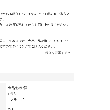
り変わる場合もありますのでご了承の程ご購入よろ
す。
合には数日追熟してからお召し上がりくださいま
送日・到着日指定・専用出品は承っておりません。
ますのでタイミングでご購入ください。
ルなど仕入れより変わる場合がございます。ご了承
続きを表示する
くお願い申し上げます。
までも一部の例です。実物と異なる場合もございま
違い場合ありご了承できる方のみご購入よろしくお
よる割れてしまう場合があります。
どが原因で商品に傷みや追熟などが出る場合もあり
食品/飲料/酒
の中身までは切らないとわからないので個人的な感
›
食品
などはしませんのでご了承の程ご購入よろしくお願
›
フルーツ
何卒ご理解いただける場合のみの方ご購入をお願い
なし