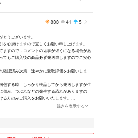
み
833
41
5
がとうございます。
引を心掛けますので宜しくお願い申し上げます。
てますので，コメントの返事が遅くになる場合があ
ってもご購入後の商品必ず発送致しますのでご安心
れ確認済み次第、速やかに受取評価をお願いしま
梱包する時、しっかり検品してから発送しますが生
に傷み、つぶれなどの発生する恐れがありますの
ける方のみご購入をお願いいたします。
発送となります。別住所への発送をご希望の方は入
続きを表示する
後、ご購入下さい
セル、返品・クレーム発送後の紛失、トラブル等は
ろしくお願い致します。