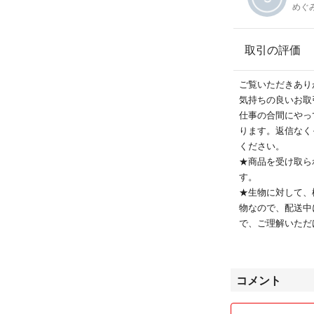
めぐ
取引の評価
ご覧いただきあり
気持ちの良いお取
仕事の合間にやっ
ります。返信なく
ください。
★商品を受け取ら
す。
★生物に対して、
物なので、配送中
で、ご理解いただ
★ご登録住所への
札前に登録を変更
★購入後のキャン
コメント
対応致しません。
十分ご理解の上よ