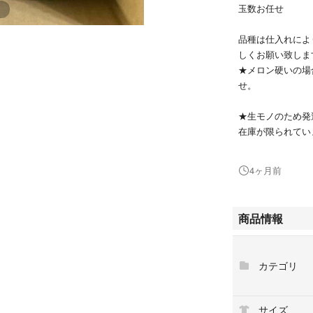
玉数お任せ
品種は仕入れによ
しくお願い致しま
★メロン硬いの場
せ。
★生モノのため発
在庫が限られてい
★玉数や外装シー
の程ご購入よろし
4ヶ月前
★掲載写真はあく
す。写真の撮影色
願い致します。
商品情報
★配送中の振動に
※配送中の気温な
ますので、スイカ
カテゴリ
想での返品、返金
い申し上げます。
いたします。
サイズ