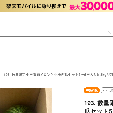
193. 数量限定小玉青肉メロンと小玉西瓜セット5〜6玉入り約3kg品
送料込
すぐに
193. 
瓜セット5