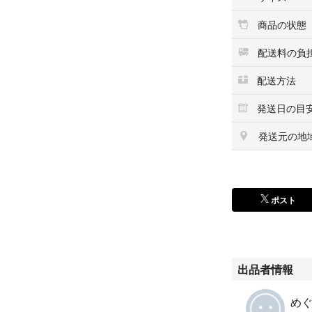
ご了承の程ご購入
★受け取りの時間
商品の状態
☆☆ご登録された
配送料の負
部屋番号の入れ忘
を再度ご確認して
配送方法
発送日の目
生物に関しては遠
ください。
発送元の地
ポスト
出品者情報
めぐみ