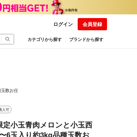
ログイン
会員登録
カテゴリから探す
ブランドから探す
種玉数お任
購入可
数量限定小玉青肉メロンと小玉西
〜6玉入り約3kg品種玉数お