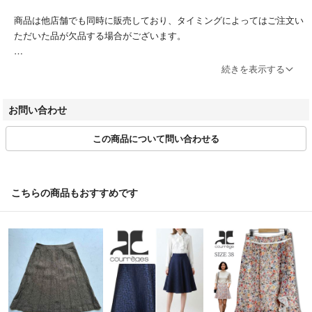
商品は他店舗でも同時に販売しており、タイミングによってはご注文い
ただいた品が欠品する場合がございます。
ブランドによってサイズ表記方法が様々です。必ず実寸サイズをご確認
続きを表示する
ください。
ベクトルの計測方法にのっとって計測しております。多少の誤差につき
お問い合わせ
ましてはご容赦ください。
この商品について問い合わせる
商品画像はできる限り現品を再現するよう心がけておりますが、ご利用
のモニターにより実物と異なる場合がございます。また、リサイクル品
ゆえに付属品が揃ってない場合がございます。
こちらの商品もおすすめです
ご入金確認後のご注文内容の変更、キャンセルはお受けしておりませ
ん。
商品状態は掲載前に十分な確認を行っておりますが、重大な見落としが
ございました際はご返品を承ります。サイズが合わない、イメージが違
う、間違えた等お客様都合での返品はお受けしておりません。
・ご注文の商品と異なる商品が届いた場合
・商品状態が商品説明と著しく異なる場合
はご返品をお受けしております。