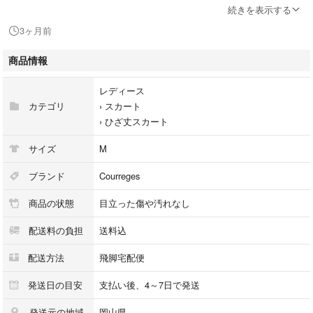
【状態】使用感が少なく、かなり状態の良い商品です。 ※あくまでも中
続きを表示する
古品ですので掲載写真や記載内容をご確認いただき、ご理解の上ご購入く
3ヶ月前
ださい。
商品情報
商品のお問い合わせの回答を休止しております。＊各商品ページの商品詳
細等をご確認の上ご購入ください。
レディース
カテゴリ
›
スカート
★本商品は一点物です
›
ひざ丈スカート
他サイトや店舗にて販売している商品です。多少のお時間差にて欠品にな
ることもございます。予めご了承頂ますようお願い致します。
サイズ
M
こちらの商品はラクマ公式パートナーのベクトルによって出品されていま
ブランド
Courreges
す。
商品の状態
目立った傷や汚れなし
配送料の負担
送料込
配送方法
飛脚宅配便
発送日の目安
支払い後、4～7日で発送
発送元の地域
岡山県