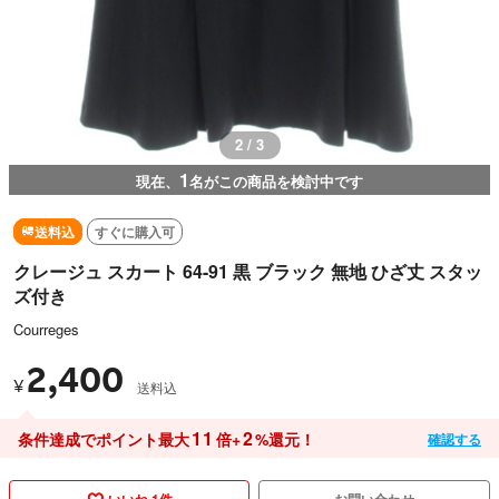
3 / 3
1
現在、
名がこの商品を検討中です
送料込
すぐに購入可
クレージュ スカート 64-91 黒 ブラック 無地 ひざ丈 スタッ
ズ付き
Courreges
2,400
¥
送料込
11
2
条件達成でポイント最大
倍+
%還元！
確認する
いいね 1件
お問い合わせ