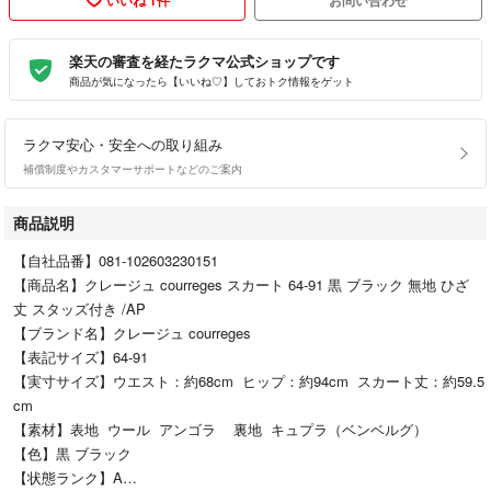
楽天の審査を経たラクマ公式ショップです
商品が気になったら【いいね♡】しておトク情報をゲット
ラクマ安心・安全への取り組み
補償制度やカスタマーサポートなどのご案内
商品説明
【自社品番】081-102603230151
【商品名】クレージュ courreges スカート 64-91 黒 ブラック 無地 ひざ
丈 スタッズ付き /AP
【ブランド名】クレージュ courreges
【表記サイズ】64-91
【実寸サイズ】ウエスト：約68cm ヒップ：約94cm スカート丈：約59.5
cm
【素材】表地 ウール アンゴラ 裏地 キュプラ（ベンベルグ）
【色】黒 ブラック
【状態ランク】A