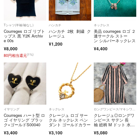
Tシャツ(半袖/袖なし)
ハンカチ
ネックレス
Courreges ロゴ リブト
ハンカチ 2枚 刺繍 ク
美品 courreges ロゴ ２
ップス 黒 Y2K Archiv
レージュ
連サークル ストー
e 00s
ン シルバーネックレス
¥1,200
¥8,000
¥4,400
(1%)
80円相当還元
イヤリング
ネックレス
ロングワンピース/マキシワンピース
Courreges ハート型 ロ
クレージュ ロゴ サー
クレージュ◎ロングワ
ゴ イヤリング ブラッ
クル ネックレス ペン
ンピース サテン 長
ク×ゴールドS00040
ダント ゴールドカラー
袖 総柄 M ドット 水
玉 お洒落
¥3,400
¥3,100
¥5,080