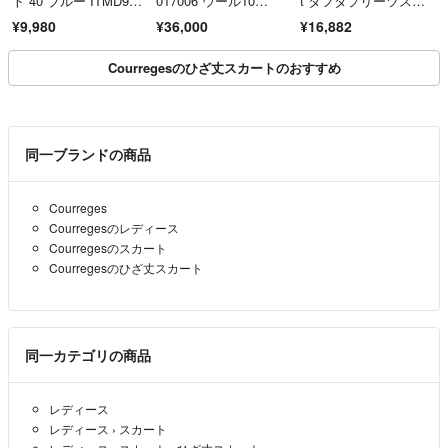
ト 40 ブルー ITMD9J0
017006 ウール10
t タフタプリーツスカ
M3VU2
0％ メドゥーサボタ
ート 2 グリーン／ボト
¥9,980
¥36,000
¥16,882
ン ミニ ペンシルスカ
ムス 【240001510718
ート ブラック 36 イタ
9】
リア製 正規品
Courregesのひざ丈スカートのおすすめ
同一ブランドの商品
Courreges
Courregesのレディース
Courregesのスカート
Courregesのひざ丈スカート
同一カテゴリの商品
レディース
レディース
›
スカート