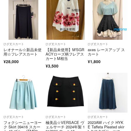
ひざ丈スカート
ひざ丈スカート
ひざ丈スカート
レオナール☆新品未使
【新品未使用】M'SGR
axes レースアップ ス
用☆フレアスカート
ACYローズ柄フレアス
カート
カートM相当
¥28,000
¥1,800
¥3,500
ひざ丈スカート
ひざ丈スカート
ひざ丈スカート
フォクシーニューヨー
極美品☆VERSACE ヴ
2023AW ハイク HYK
ク Skirt 39416 スカー
ェルサーチ 2024年製 1
E Taffeta Pleated skir