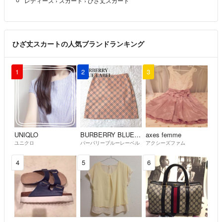
レディース
›
スカート
›
ひざ丈スカート
ひざ丈スカートの人気ブランドランキング
1
2
3
UNIQLO
BURBERRY BLUE LABEL
axes femme
ユニクロ
バーバリーブルーレーベル
アクシーズファム
4
5
6