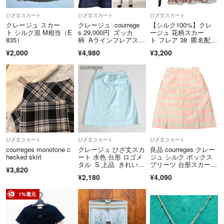
ひざ丈スカート
ひざ丈スカート
ひざ丈スカート
商品到着から5日以内にご連絡、返品受付後5日以内に当店に商品をご
クレージュ スカー
クレージュ courrege
【シルク100%】クレ
ト シルク混 M相当（E
s 29,000円 ズッカ
ージュ 花柄スカー
返送ください。期限を過ぎた場合、初期不良等の場合でも対応いたしか
835）
柄 Aラインフレアスカ
ト フレア 38 匿名配
ねます。 必ず商品を受け取られた際に状態の確認をお願いいたしま
ート 濃紺 36 S ダー
送 春夏
¥2,000
¥4,980
¥3,200
す。
クネイビー 七五三 入
学式
クリーニングやアフターサービス代等の商品代金以上のご請求、不良品
の場合の一部返金での対応などはお受けできません。
Cランク以下の商品については、いかなる理由でもご返品をお断りさせ
ていただいております。
当アカウントはラクマ公式パートナーです。
◆特商法：
https://fril.jp/ts/official/law/vtr/
ひざ丈スカート
ひざ丈スカート
ひざ丈スカート
◆返品特約：
https://fril.jp/ts/official/law/vtr/#return_policy
courreges monotone c
クレージュ ひざ丈スカ
良品 courreges クレー
◆適格請求書発行事業者登録番号：T4260002013524
hecked skirt
ート 水色 台形 ロゴメ
ジュ シルク ボックス
タル S 上品 きれい
プリーツ 台形スカー
¥3,820
め 綿混
ト ハーフ 膝丈 チェッ
¥2,180
¥4,090
ク 64-91 ピンク グリー
ン レディース 古着 中
古 USED
1%還元