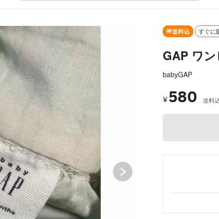
SOLD OUT
送料込
すぐに
GAP ワン
babyGAP
580
¥
送料