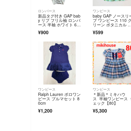
ロンパース
ワンピース
新品タグ付き GAP bab
baby GAP ノースリ
y リブ フリル袖 ロンパ
ブ ワンピース 110 
ース 半袖 ホワイト 60c
リーン ボタニカル 
m 3-6ヶ月
ッズ ベビー ギャッ
¥900
¥599
プ 夏物 リゾート 旅
ワンピース
ワンピース
Ralph Lauren ポロワン
＊新品＊ミキハウ
ピース ブルマセット 8
ス 半袖ワンピース 
0cm
ェック【80】
¥1,200
¥5,300