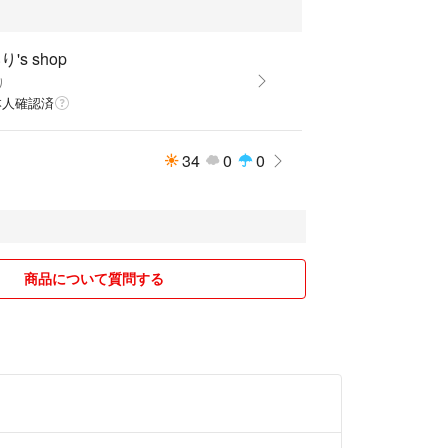
's shop
り
本人確認済
34
0
0
商品について質問する