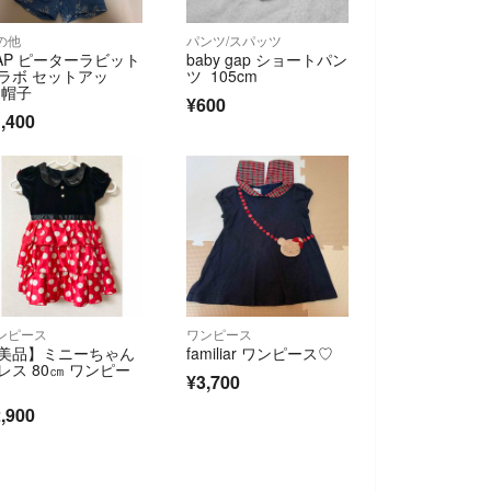
の他
パンツ/スパッツ
AP ピーターラビット
baby gap ショートパン
ラボ セットアッ
ツ 105cm
 帽子
¥600
,400
ンピース
ワンピース
美品】ミニーちゃん
familiar ワンピース♡
レス 80㎝ ワンピー
¥3,700
,900