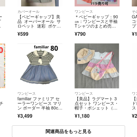
カバーオール
ワンピース
そ
ー
【ベビーギャップ】美
＊ベビーギャップ：90
G
グ
品 オーバーオール サ
㎝：ワンピースと半袖
コ
キ
ロペット 迷彩 ポケッ
Tシャツのまとめ売
プ
ト キッズ 70
り：保育園着＊
¥599
¥790
¥1
行
ワンピース
ワンピース
ワ
familiar ファミリア セ
​【美品】ラグマート 3
【
チ
ーラーワンピース マリ
点セット ワンピース・
ド
ン ボーダー 半袖 80c
帽子・ポシェット（80
ス
m セーラーカラー ボー
cm / 48cm）
¥3,499
¥1,180
¥2
ダー ワンピース ブル
ー
関連商品をもっと見る