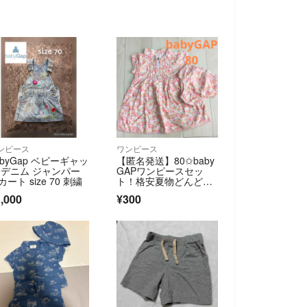
ンピース
ワンピース
abyGap ベビーギャッ
【匿名発送】80✩baby
 デニム ジャンパー
GAPワンピースセッ
カート size 70 刺繍
ト！格安夏物どんどん
出品します！
,000
¥300