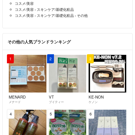
コスメ/美容
コスメ/美容
›
スキンケア/基礎化粧品
コスメ/美容
›
スキンケア/基礎化粧品
›
その他
その他の人気ブランドランキング
1
2
3
MENARD
VT
KE-NON
メナード
ブイティー
ケノン
4
5
6