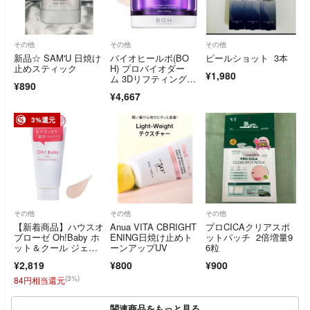
その他
その他
その他
新品☆ SAM'U 日焼け
バイオヒールボ(BO
ピールショット 3本
止めスティック
H) プロバイオダー
¥1,980
ム 3Dリフティングク
¥890
リーム 50ml
¥4,667
3%還元
その他
その他
その他
【新着商品】ハウスオ
Anua VITA CBRIGHT
プロCICAクリアスポ
ブローゼ Oh!Baby ホ
ENING日焼け止めト
ットパッチ 2倍増量9
ット＆クール ジェル
ーンアップUV
6粒
パック 温冷
¥2,819
¥800
¥900
(3%)
84円相当還元
関連商品をもっと見る