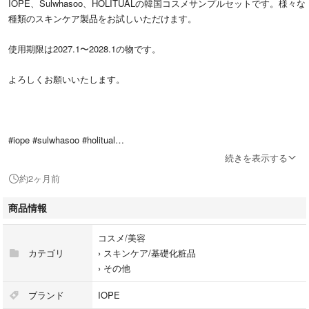
IOPE、Sulwhasoo、HOLITUALの韓国コスメサンプルセットです。様々な
種類のスキンケア製品をお試しいただけます。
使用期限は2027.1〜2028.1の物です。
よろしくお願いいたします。
#iope #sulwhasoo #holitual
#韓国コスメ #サンプル
続きを表示する
#スキンケア #トライアルセット
約2ヶ月前
#まとめ売り #美容液 #マスク
#日焼け止め #セラム #コスメ
商品情報
#化粧品 #試供品
コスメ/美容
カテゴリ
›
スキンケア/基礎化粧品
›
その他
ブランド
IOPE