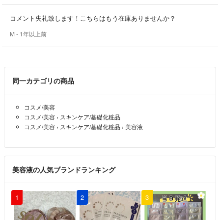
コメント失礼致します！こちらはもう在庫ありませんか？
M
- 1年以上前
同一カテゴリの商品
コスメ/美容
コスメ/美容
›
スキンケア/基礎化粧品
コスメ/美容
›
スキンケア/基礎化粧品
›
美容液
美容液の人気ブランドランキング
1
2
3