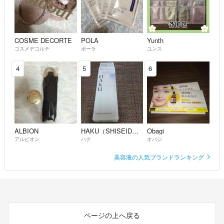
COSME DECORTE
POLA
Yunth
コスメデコルテ
ポーラ
ユンス
4
5
6
ALBION
HAKU（SHISEIDO）
Obagi
アルビオン
ハク
オバジ
美容液の人気ブランドランキング
ページの上へ戻る