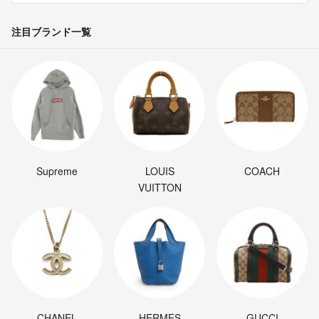
注目ブランド一覧
Supreme
LOUIS
COACH
VUITTON
CHANEL
HERMES
GUCCI