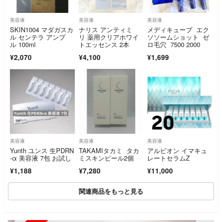
美容液
美容液
美容液
SKIN1004 マダガスカ
ナリス アンティミ
メディキューブ エク
ル センテラ アンプ
リ 薬用クリアホワイ
ソソームショット ゼ
ル 100ml
トエッセンス 2本
ロ毛穴 7500 2000
¥2,070
¥4,100
¥1,699
美容液
美容液
美容液
Yunth ユンス 生PDRN
TAKAMIタカミ タカ
アルビオン イマキュ
-α 美容液 7包 お試し
ミスキンピール2個
レートセラムZ
¥1,188
¥7,280
¥11,000
関連商品をもっと見る