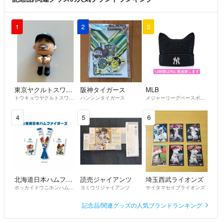
1
2
3
東京ヤクルトスワローズ
阪神タイガース
MLB
トウキョウヤクルトスワローズ
ハンシンタイガース
メジャーリーグベースボール
4
5
6
北海道日本ハムファイターズ
読売ジャイアンツ
埼玉西武ライオンズ
ホッカイドウニホンハムファイターズ
ヨミウリジャイアンツ
サイタマセイブライオンズ
記念品/関連グッズの人気ブランドランキング