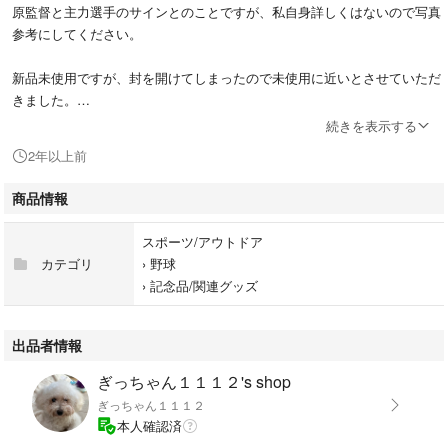
原監督と主力選手のサインとのことですが、私自身詳しくはないので写真
参考にしてください。
新品未使用ですが、封を開けてしまったので未使用に近いとさせていただ
きました。
続きを表示する
読売新聞の購読でいただいたものですが、使わずに引き出しに入っており
2年以上前
ました。発送はタオルのみお送りします。
商品情報
巨人ファンの方がいればぜひ！
スポーツ/アウトドア
#プロ野球
カテゴリ
›
野球
#読売巨人軍
›
記念品/関連グッズ
#ジャイアンツ
#タオル
出品者情報
ぎっちゃん１１１２'s shop
ぎっちゃん１１１２
本人確認済