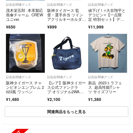
記念品/関連グッズ
記念品/関連グッズ
記念品/関連グッズ
茂木栄五郎 本革製応
阪神タイガース 監
値下げ！⭐️大谷翔平と
燕傘チャーム CREW
督・選手弁当 ツイン
デコピン⭐️【一点限
ユニver.
アクリルキーホルダ
定 特別セット】ディ
ー 伊藤将司
スプレイ＆キーホルダ
¥650
¥899
¥11,999
ー✖︎2点 ドジャース サ
インプリントボール＆
バット
記念品/関連グッズ
記念品/関連グッズ
記念品/関連グッズ
阪神タイガース チャ
【レア】阪神タイガー
新品 2023トラフェ
ンピオンエンブレム 2
ス公式ファンクラ
ス 超高性能Tシャ
023風 ワッペン
ブ オリジナル2WA
ツ サイズフリー
Y デニムトートバッグ
¥1,480
¥2,100
¥1,380
関連商品をもっと見る
SOLD OUT