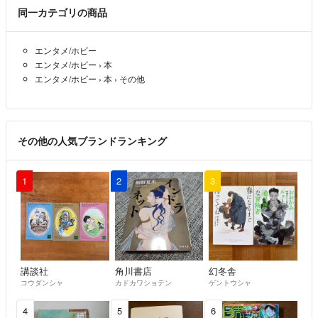
同一カテゴリの商品
エンタメ/ホビー
エンタメ/ホビー
›
本
エンタメ/ホビー
›
本
›
その他
その他の人気ブランドランキング
1
2
3
講談社
角川書店
幻冬舎
コウダンシャ
カドカワショテン
ゲントウシャ
4
5
6