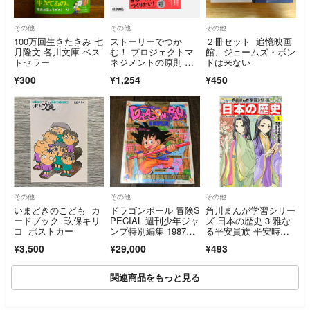
その他
その他
その他
100万回生きたきみ 七
ストーリーでつか
２冊セット 追憶映画
月隆文 各川文庫 ベス
む！ プロジェクトマ
館、ジェームズ・ボン
トセラー
ネジメントの原則 谷
ドは来ない
岡悟一
¥300
¥1,254
¥450
その他
その他
その他
いまどきのこども カ
ドラゴンボール 冒険S
角川まんが学習シリー
ードブック 玖保キリ
PECIAL 週刊少年ジャ
ズ 日本の歴史 3 雅な
コ ポストカー
ンプ特別編集 1987年1
る平安貴族 平安時代
2月1日号
前期
¥3,500
¥29,000
¥493
関連商品をもっと見る