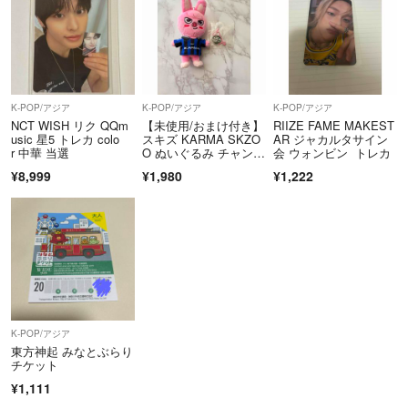
K-POP/アジア
K-POP/アジア
K-POP/アジア
NCT WISH リク QQm
【未使用/おまけ付き】
RIIZE FAME MAKEST
usic 星5 トレカ colo
スキズ KARMA SKZO
AR ジャカルタサイン
r 中華 当選
O ぬいぐるみ チャンビ
会 ウォンビン トレカ
ン
¥8,999
¥1,980
¥1,222
K-POP/アジア
東方神起 みなとぶらり
チケット
¥1,111