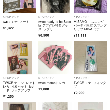
K-POP/アジア
K-POP/アジア
K-POP/アジア
twice ミナ ノート
twice ready to be Spec
MISAMO リスニング
ial アプグレ特典グッ
パーティ限定 スマホグ
¥1,322
ズ ラブリー
リップ MINA ミナ
¥6,500
¥11,111
K-POP/アジア
K-POP/アジア
K-POP/アジア
TWICE ナヨン レアト
twice momoトレカ
TWICE ミナ フォンタ
レカ ４枚セット icカ
ブ
¥1,000
ード ポップアップ
¥2,299
¥1,250