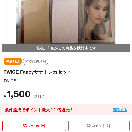
1
現在、
名がこの商品を検討中です
送料込
すぐに購入可
TWICE Fancyサナトレカセット
TWICE
1,500
¥
送料込
11
条件達成でポイント最大
倍還元！
確認する
いいね 1件
コメント 0件