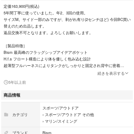
定価163,900円(税込)
5年間丁寧に使っていました。年2、3回の使用。
サイズM。サイド一部のみですが、剥がれ有り(2センチほど) 今回BC買い
替えのため出品します。
返品交換不可となります。よろしくお願いします。
［製品特徴］
Bism 最高峰のフラッグシップアイデアポケット
H.f.s フロート構造により体を優しく包み込む設計
超薄型フルハーネスによりタンクがしっかりと固定され背中に密着
耐久性、耐候性に優れた高強度66 ナイロン840 デニールを採用
続きを表示する
快適な装着感のため両サイドのウエストラインを腰のカーブラインに沿っ
5年以上前
てカット
大きな体勢変更をせずに給排気が可能なコンビネーションバルブⅡ採用
商品情報
ダイレクトベルト/スライドフロート/セパレートショルダーによる抜群の
フィット感
スポーツ/アウトドア
ホースクリップ、ホイッスルは標準装備
カテゴリ
›
スポーツ/アウトドア その他
›
マリン/スイミング
ブランド
Bism