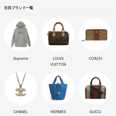
注目ブランド一覧
オーバーホールされてますか？
ばなな
- 5年以上前
31000円希望です！
ばなな
- 5年以上前
おいくら希望でしょうか？
Supreme
LOUIS
COACH
VUITTON
Adrive.co
- 5年以上前
出品者
はじめまして！
値下げ希望なのですが、可能でしょうか？
ばなな
- 5年以上前
CHANEL
HERMES
GUCCI