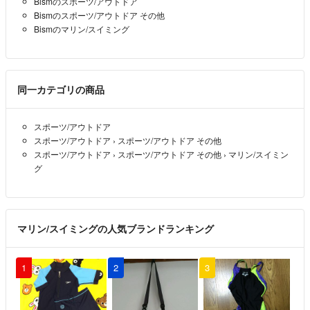
Bismのスポーツ/アウトドア
先程オーバーホール修理店に連絡したところ最低でも１マンかかると
Bismのスポーツ/アウトドア その他
いうことだったので、もうしんねないのですが25000でもよろしいで
Bismのマリン/スイミング
しょうか？
ばなな
- 5年以上前
同一カテゴリの商品
コメント頂けましたら、料金を修正致します
Adrive.co
- 5年以上前
出品者
スポーツ/アウトドア
スポーツ/アウトドア
›
スポーツ/アウトドア その他
スポーツ/アウトドア
›
スポーツ/アウトドア その他
›
マリン/スイミン
今、即決頂けるなら、27000円でお受け致します。コメントお待ちし
グ
ております
Adrive.co
- 5年以上前
出品者
マリン/スイミングの人気ブランドランキング
オーバーホールが大体工賃込みで5000〜9000なので27000希望です
ばなな
- 5年以上前
1
2
3
極力ご希望額に沿うようにさせて頂きます