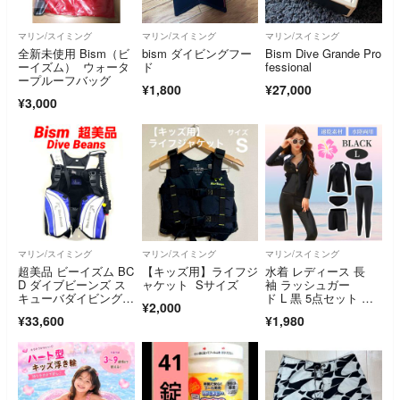
マリン/スイミング
マリン/スイミング
マリン/スイミング
全新未使用 Bism（ビ
bism ダイビングフー
Bism Dive Grande Pro
ーイズム） ウォータ
ド
fessional
ープルーフバッグ
¥1,800
¥27,000
¥3,000
マリン/スイミング
マリン/スイミング
マリン/スイミング
超美品 ビーイズム BC
【キッズ用】ライフジ
水着 レディース 長
D ダイブビーンズ ス
ャケット Sサイズ
袖 ラッシュガー
キューバダイビング B
ド L 黒 5点セット 体
¥2,000
Cジャケット
型カバー 細見え 水陸
¥33,600
¥1,980
両用 スポーツ ジム マ
マ ショートパンツ