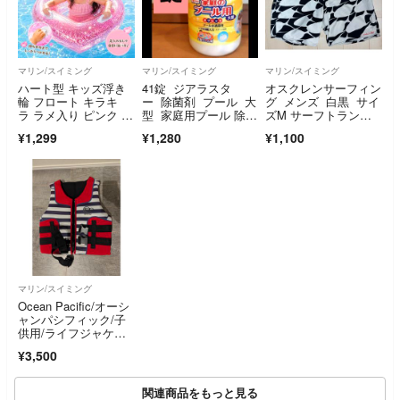
マリン/スイミング
マリン/スイミング
マリン/スイミング
ハート型 キッズ浮き
41錠 ジアラスタ
オスクレンサーフィン
輪 フロート キラキ
ー 除菌剤 プール 大
グ メンズ 白黒 サイ
ラ ラメ入り ピンク 子
型 家庭用プール 除
ズM サーフトランク
供用 持ち手付き
菌 ハイクロン ④
ス
¥1,299
¥1,280
¥1,100
マリン/スイミング
Ocean Pacific/オーシ
ャンパシフィック/子
供用/ライフジャケッ
ト/フローティングベ
¥3,500
スト/川/海/キャンプ/
アウトドア
関連商品をもっと見る