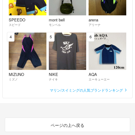
Adrive.co
- 5年以上前
出品者
SPEEDO
mont bell
arena
コメントありがとうございます
スピード
モンベル
アリーナ
おいくら希望でしょうか？
4
5
6
Adrive.co
- 5年以上前
出品者
了解しました！
多分5年間使用されてるならオーバーホールしないといけないので、
もう少し値段下げて欲しいのですいかがでしょうか？
MIZUNO
NIKE
AQA
ばなな
- 5年以上前
ミズノ
ナイキ
エーキューエー
マリン/スイミングの人気ブランドランキング
お問い合わせありがとうございます。オーバーホールはしてません。
保証書シールはありますが、保証登録はしていません
Adrive.co
- 5年以上前
出品者
あと、保証書がありますでしょうか？
ページの上へ戻る
ばなな
- 5年以上前