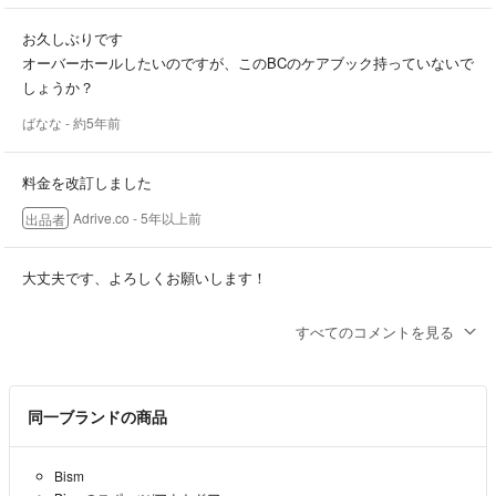
お久しぶりです
オーバーホールしたいのですが、このBCのケアブック持っていないで
しょうか？
ばなな
- 約5年前
料金を改訂しました
Adrive.co
- 5年以上前
出品者
大丈夫です、よろしくお願いします！
ばなな
- 5年以上前
すべてのコメントを見る
了解しました。25000円で結構です。今、ご対応頂けますか？コメン
トお待ちしております
同一ブランドの商品
Adrive.co
- 5年以上前
出品者
Bism
何度もすみません