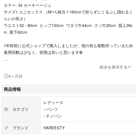
カラー: 34 カーキベージュ
サイズ1 ユニセックス （M〜L相当？160cmで折らずにくるぶし隠れるく
らいの長さ）
ウエスト52 - 80cm ヒップ133cm ワタリ巾44cm スソ巾25cm 股上39c
m 股下62cm
1年程前に公式ショップで購入しましたが、他の色も複数持っているため
着用回数は少なく、状態は良いと思います✿
こちらはお値下げ予定はありません。
続きを表示する
6ヶ月前
【お願い】
必ずプロフィールをご一読ください。
商品情報
発送方法についてご希望がある場合は申請前にコメント下さい。
レディース
申請後はご希望に沿えかねます。
カテゴリ
›
パンツ
›
チノパン
ブランド
HARVESTY