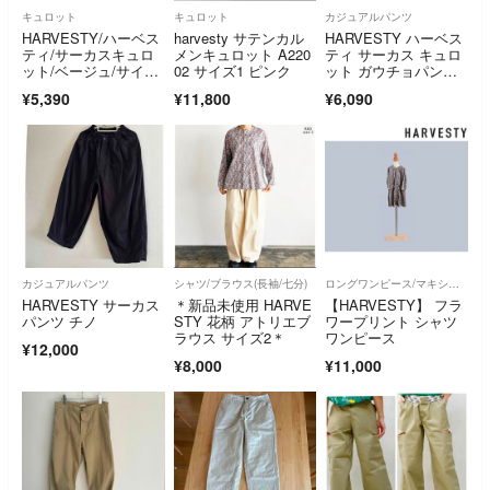
キュロット
キュロット
カジュアルパンツ
HARVESTY/ハーベス
harvesty サテンカル
HARVESTY ハーベス
ティ/サーカスキュロ
メンキュロット A220
ティ サーカス キュロ
ット/ベージュ/サイズ
02 サイズ1 ピンク
ット ガウチョパン
L/レディース/FE0227
ツ ブラック
¥5,390
¥11,800
¥6,090
カジュアルパンツ
シャツ/ブラウス(長袖/七分)
ロングワンピース/マキシワンピース
HARVESTY サーカス
＊新品未使用 HARVE
【HARVESTY】 フラ
パンツ チノ
STY 花柄 アトリエブ
ワープリント シャツ
ラウス サイズ2＊
ワンピース
¥12,000
¥8,000
¥11,000