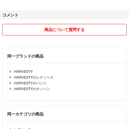
【申請された方が優先】となります。
コメント
▶︎発送
【平日のみ発送】となります。
リサイクル資材などでの簡易包装、発送方法が「未定」設定のものは1
商品について質問する
番安価な方法となります。
ご希望の発送方法がある場合、差額分上乗せで対応可能な場合もありま
すので申請前にコメントください。
同一ブランドの商品
▶︎値引交渉
HARVESTY
複数購入いただける場合はお気持ち程度お値下させて頂いております。
HARVESTYのレディース
その他は定期的にお値下げいたしますので、
HARVESTYのパンツ
【個別の値引交渉はご遠慮ください。】
HARVESTYのチノパン
▶︎返品は受け付けておりません。
同一カテゴリの商品