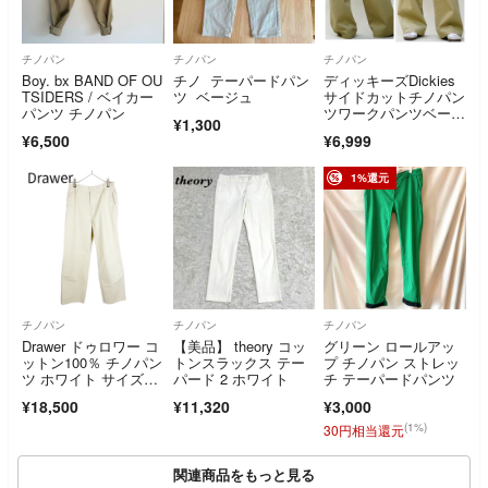
チノパン
チノパン
チノパン
Boy. bx BAND OF OU
チノ テーパードパン
ディッキーズDickies
TSIDERS / ベイカー
ツ ベージュ
サイドカットチノパン
パンツ チノパン
ツワークパンツベージ
¥1,300
ュ限定品完売品
¥6,500
¥6,999
1%還元
チノパン
チノパン
チノパン
Drawer ドゥロワー コ
【美品】 theory コッ
グリーン ロールアッ
ットン100％ チノパン
トンスラックス テー
プ チノパン ストレッ
ツ ホワイト サイズ4
パード 2 ホワイト
チ テーパードパンツ
0 レディース
¥18,500
¥11,320
¥3,000
(1%)
30円相当還元
関連商品をもっと見る