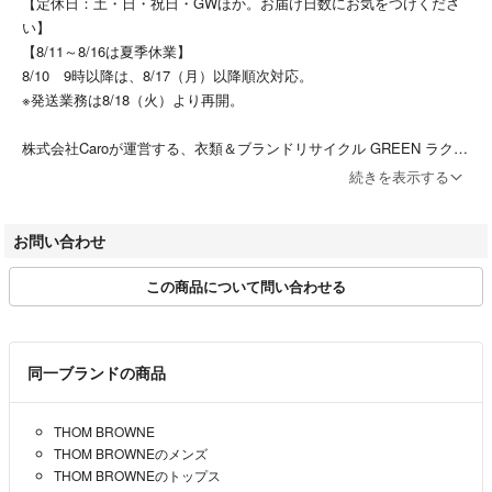
【定休日：土・日・祝日・GWほか。お届け日数にお気をつけくださ
い】
【8/11～8/16は夏季休業】
●状態(condition)
8/10 9時以降は、8/17（月）以降順次対応。
★定価：147,400円
※発送業務は8/18（火）より再開。
●カラー(color)
グレー
株式会社Caroが運営する、衣類＆ブランドリサイクル GREEN ラクマ
店です。
●素材(material)
続きを表示する
有名ブランドのメンズ・レディースのUSEDアパレル・バッグ・靴・小
本体：ウール100%
物を多数取り扱っているショップです。
お問い合わせ
●コメント(comment)
すべての商品をひとつひとつ丁寧に鑑定しております。ご不明点があり
気に入って頂けた方は是非この機会に。
この商品について問い合わせる
ましたらお気軽にお問合せください。
●商品番号(number)
商品詳細ページ、または取引ページよりお問い合わせボタン押下＞問い
00017234
合わせフォームよりお問い合わせください。
商品に関するお問い合わせの際はこちらの商品番号が必要となります。
同一ブランドの商品
（営業時間 11:00~16:00 12時30分から13時30分までの間、休憩時間
のためお電話対応を休止させていただいております。定休日 土曜日･日
※40823-003
THOM BROWNE
曜日・祝日となり、営業時間外または定休日にはご返信が翌営業日にな
こちらの商品はラクマ公式パートナーの『衣類＆ブランドリサイクル GR
THOM BROWNEのメンズ
りますのでご了承ください。）
EEN ラクマ店』によって出品されています。
THOM BROWNEのトップス