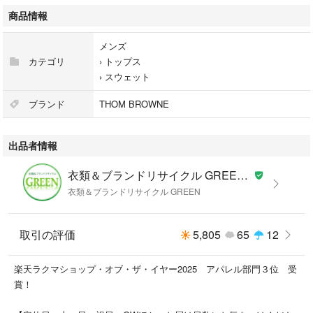
【コンディションランク】
商品情報
SA
メンズ
【ランク 基準】
カテゴリ
›
トップス
S…未使用品(弊社の検品基準による)
›
スウェット
――――――――――――――――――――――――――――
SA…極美品…数回使用した程度の未使用品に近い、非常に状態の良い綺
ブランド
THOM BROWNE
麗なUSED品
――――――――――――――――――――――――――――
出品者情報
A…美品…使用回数が少なく、全体的に状態の良い綺麗なUSED品
――――――――――――――――――――――――――――
衣類＆ブランドリサイクル GREEN ラクマ店【8/11～8/16夏季休業】
AB…良品・比較的良品…多少の使用感はありますが、それ以外に問題の
衣類＆ブランドリサイクル GREEN
ない状態のUSED品
――――――――――――――――――――――――――――
B…スレや汚れ等の使用感はありますが、まだまだ使用可能なUSED品
取引の評価
5,805
65
12
――――――――――――――――――――――――――――
BC…ランクBよりも使用感の目立つUSED品
楽天ラクマショップ・オブ・ザ・イヤー2025 アパレル部門３位 受
――――――――――――――――――――――――――――
賞！
C…難あり・ジャンク品…使用に支障のきたすUSED品
――――――――――――――――――――――――――――