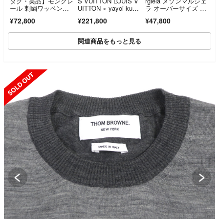
タグ・美品】モンクレ
S VUITTON LOUIS V
rgiela メゾンマルジェ
ール 刺繍ワッペンロ
UITTON × yayoi kusa
ラ オーバーサイズ オ
ゴ スウェット
ma モノグラム ドッ
ーバーダイ ロゴ スウ
¥72,800
¥221,800
¥47,800
ト スウェット 衣料
ェット 4994Q♪
品 トップス コット
ン グレー メンズ ブラ
関連商品をもっと見る
ック系 / グレー系 / ホ
ワイト系 RM231H IH
N HOY26W 【中古】
SOLD OUT