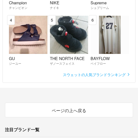
Champion
NIKE
Supreme
▼特商法
チャンピオン
ナイキ
シュプリーム
https://fril.jp/ts/official/law/car/
▼返品特約
4
5
6
https://fril.jp/ts/official/law/car/#return_policy
【顧問弁護士】プライム・パートナーズ法律事務所
GU
THE NORTH FACE
BAYFLOW
ジーユー
ザノースフェイス
ベイフロー
スウェットの人気ブランドランキング
ページの上へ戻る
注目ブランド一覧