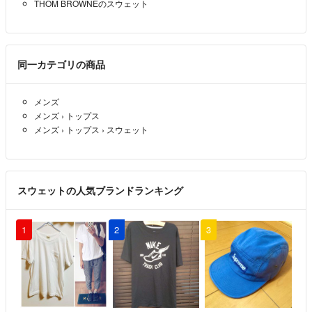
THOM BROWNEのスウェット
当店の品は全てリサイクル品です。未使用品も一度は一般の方の手に渡
商品管理番号【00017234】
っているお品です。完璧な品を求められる方、神経質な方、未使用・中
古などリサイクル品へご理解いただけない方は、ご注文をお控えくださ
い。
同一カテゴリの商品
商品状態は掲載前に十分な確認を行っておりますが、重大な見落としが
メンズ
ございました際はご返品を承ります。サイズが合わない、イメージが違
メンズ
›
トップス
う、間違えた等お客様都合での返品はお受けしておりません。
メンズ
›
トップス
›
スウェット
※掲載商品に関しましては、当ショップが運営する他オンラインストア
などでも同時販売しております。
スウェットの人気ブランドランキング
ご注文後に在庫を確認させて頂くため、ご注文完了後に在庫がない場合
がございます。
その際は弊社都合キャンセル対応をさせて頂き、 支払いのキャンセル
1
2
3
もしくは、返金をさせて頂いております。
ご理解とご了承のほど、何卒よろしくお願いいたします。
こちらのアカウントはラクマ公式パートナーの株式会社Caroによって
運営されています。