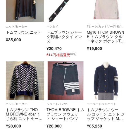
ニット/セーター
ネクタイ
Tシャツ/カットソー(半袖/袖なし)
トムブラウン ニット
トムブラウン シャー
Mg16 THOM BROWN
ク刺繍ネクタイ メン
E トムブラウン クル
¥35,000
ズ
ーネック ポケットTシ
ャツ グログランテー
¥20,470
¥19,900
プ サイズ1 ピンク コ
ットン100％ メン
(3%)
614円相当還元
ズ 紳士服u02t
ニット/セーター
ショートパンツ
テーラードジャケット
トムブラウン THO
THOM BROWNE トム
トムブラウン ウー
M BROWNE 4bar く
ブラウン スウェッ
ル コットン ニット ジ
じら柄 ニット セータ
ト ショートパンツ
ップ ジャケット MKJ
ー 長袖
064J ネイビー 1【中
¥28,000
¥28,000
¥85,250
古】