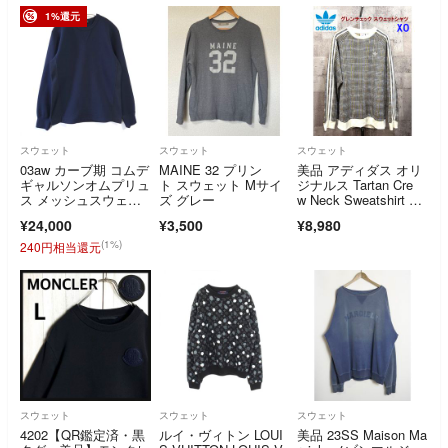
1%還元
スウェット
スウェット
スウェット
03aw カーブ期 コムデ
MAINE 32 プリン
美品 アディダス オリ
ギャルソンオムプリュ
ト スウェット Mサイ
ジナルス Tartan Cre
ス メッシュスウェッ
ズ グレー
w Neck Sweatshirt グ
ト
レンチェック クルー
¥24,000
¥3,500
¥8,980
ネック スウェットシ
ャツ XO トレーナ
(1%)
240円相当還元
ー 千鳥格子
スウェット
スウェット
スウェット
4202【QR鑑定済・黒
ルイ・ヴィトン LOUI
美品 23SS Maison Ma