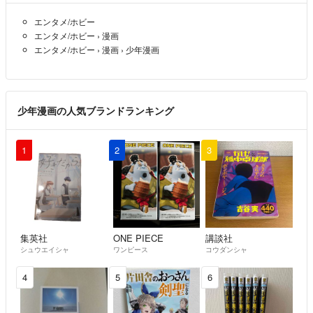
エンタメ/ホビー
エンタメ/ホビー
›
漫画
エンタメ/ホビー
›
漫画
›
少年漫画
少年漫画の人気ブランドランキング
1
2
3
集英社
ONE PIECE
講談社
シュウエイシャ
ワンピース
コウダンシャ
4
5
6