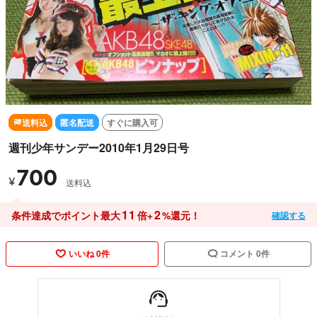
送料込
匿名配送
すぐに購入可
週刊少年サンデー2010年1月29日号
700
¥
送料込
11
2
条件達成でポイント最大
倍+
%還元！
確認する
いいね 0件
コメント 0件