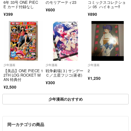
6年 33号 ONE PIEC
のモリアーティ23
コミックスコレクショ
E カード付録なし
ン 05 ハイキュー‼︎
¥600
¥399
¥890
少年漫画
少年漫画
少年漫画
【美品】ONE PIECE 1
戦争劇場(３) サンデー
2
2TH LOG ROCKET M
Ｃ／土星フジコ(著者)
¥1,250
AN 特典付
¥300
¥2,500
少年漫画のおすすめ
同一カテゴリの商品