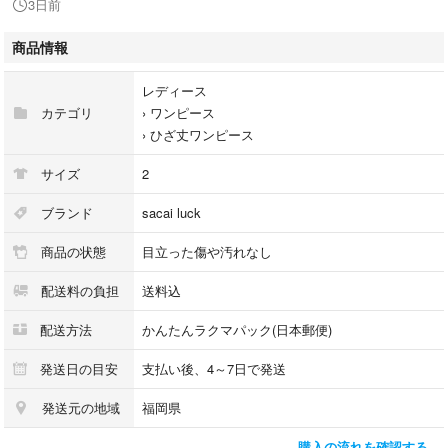
3日前
1度着用後クリーニング済みですが、クリーニングタグは取り外してたた
み保管しておりました
商品情報
サイズ 2
レディース
カテゴリ
›
ワンピース
ハンガーはつきません
›
ひざ丈ワンピース
サイズ
2
ブランド
sacai luck
商品の状態
目立った傷や汚れなし
配送料の負担
送料込
配送方法
かんたんラクマパック(日本郵便)
発送日の目安
支払い後、4～7日で発送
発送元の地域
福岡県
購入の流れを確認する