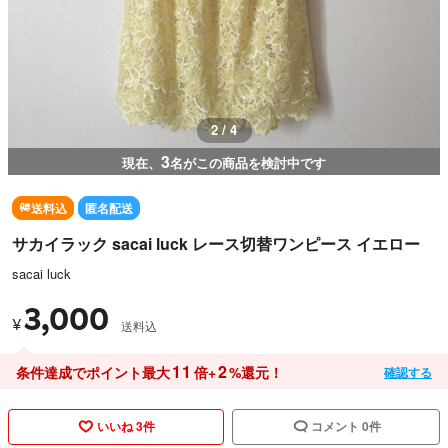
3 / 4
3
現在、
名がこの商品を検討中です
送料込
匿名配送
サカイラック sacai luck レース切替ワンピース イエロー
sacai luck
3,000
¥
送料込
11
2
条件達成でポイント最大
倍+
%還元！
確認する
いいね 3件
コメント 0件