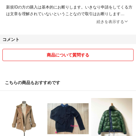
新規IDの方の購入は基本的にお断りします。いきなり申請をしてくる方
は文章を理解されていないということなので取引はお断りします
続きを表示する
---------
・受取通知は迅速にお願いします
コメント
・トラブル防止のため、発送前に細かく画像をとってあります
商品について質問する
・値下げ交渉、取り置き、返品、クレーム、新規IDの方の入札、評価内
容から不安があると判断した方の入札、一切受け付けていません
・ペットなし、タバコ吸いません
こちらの商品もおすすめです
---------