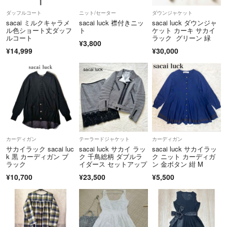
ダッフルコート
ニット/セーター
ダウンジャケット
sacai ミルクキャラメ
sacai luck 襟付きニッ
sacai luck ダウンジャ
ル色ショート丈ダッフ
ト
ケット カーキ サカイ
ルコート
ラック グリーン 緑
¥3,800
¥14,999
¥30,000
カーディガン
テーラードジャケット
カーディガン
サカイラック sacai luc
sacai luck サカイ ラッ
sacai luck サカイラッ
k 黒 カーディガン ブ
ク 千鳥総柄 ダブルラ
ク ニット カーディガ
ラック
イダース セットアップ
ン 金ボタン 紺 M
¥10,700
¥23,500
¥5,500