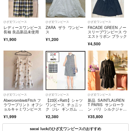
ひざ丈ワンピース
ひざ丈ワンピース
ひざ丈ワンピース
レディースワンピース
ZARA ザラ ワンピー
FACADE GREEN ノー
長袖 良品新品未使用
ス
スリーブワンピース ウ
エストリボン ブラック
¥1,900
¥1,200
¥4,500
ひざ丈ワンピース
ひざ丈ワンピース
ひざ丈ワンピース
Abercrombie&Fitch フ
【23区×Ratti】シャツ
新品 SAINTLAUREN
ラワープリント オフシ
ワンピース チュニッ
T PARIS サンローラ
ョルキャミワンピース
ク ジレ ギンガム 手
ン パリ シルクジャカ
洗い 38
ード 刺繍 シャツ ワ
¥1,999
¥2,380
¥35,800
ンピース チュニック
sacai luckのひざ丈ワンピースのおすすめ