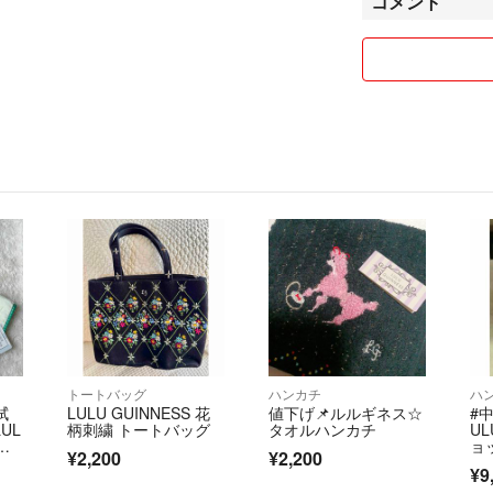
コメント
🔺申し訳ございま
ショートストッキ
すでにお値打ち価
このままの価格で
複数点ご購入の場
可能ですコメント
ご検討お願い致しま
🔹衣類はスチー
🔹衣類等は圧縮
🔹梱包はリサイ
🔹返品・交換は
🔹随時お値下げ
値引きのコメン
⚠️他サイトの出
トートバッグ
ハンカチ
ハ
急な削除があ
拭
LULU GUINNESS 花
値下げ📌ルルギネス☆
#
⚠️購入申請後に
UL
柄刺繍 トートバッグ
タオルハンカチ
UL
取引きがスムー
ル
ョ
¥2,200
¥2,200
パ
マナー違反と捉
¥9
ご理解の程お願