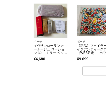
ポーチ
ポーチ
イヴサンローラン オ
【新品】フェイラ
ールージュ ローショ
イジアンティーク
ン 30ml ミラー ベルベ
（WEB限定） ホ
ットポーチ 非売品 ノ
ト アヒル
¥4,680
¥9,699
ベルティ