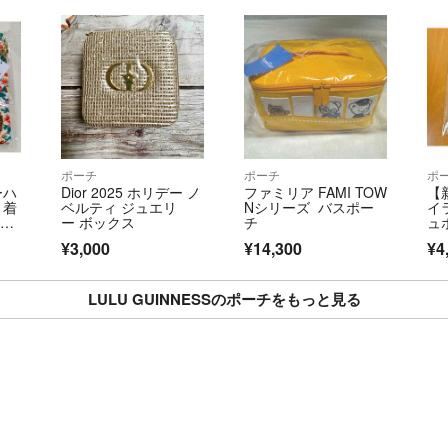
⚠️申し訳ござい
子供服のお値下げ
現状価格でご検討
ポーチ
ポーチ
ポ
ーハ
Dior 2025 ホリデー ノ
ファミリア FAMI TOW
【
巾着
ベルティ ジュエリ
Nシリーズ バスポー
イ
ワイ
ー ボックス
チ
ュ
¥3,000
¥14,300
¥4
LULU GUINNESSのポーチをもっと見る