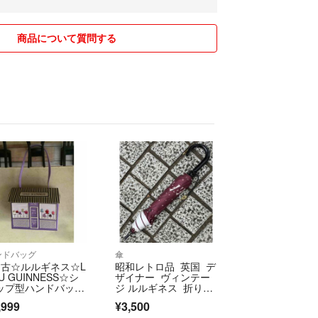
せん🔺
ング・タイツ類は
格にしております
商品について質問する
お願い致します
合のみお割引き
からご相談下さい
す🙏🙏
ムアイロン済です
梱包させて頂きます
クル資材も使用します
ご遠慮下さい
を致しますので
トはお控え下さい
品もありますので
ンドバッグ
傘
ります
中古☆ルルギネス☆L
昭和レトロ品 英国 デ
値引き交渉をされると
U GUINNESS☆シ
ザイナー ヴィンテー
ズに進まなくなる為
ップ型ハンドバッグ
ジ ルルギネス 折りた
ーティー
たみ傘
えています
,999
¥3,500
い致します