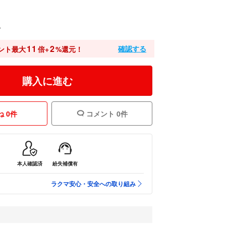
込
11
2
確認する
ント最大
倍+
%還元！
購入に進む
 0件
コメント 0件
本人確認済
紛失補償有
ラクマ安心・安全への取り組み