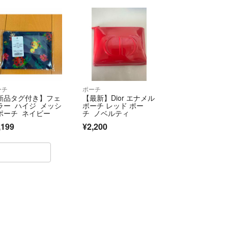
ません今のところ
はありません
お願い致します
ーチ
ポーチ
新品タグ付き】フェ
【最新】Dior エナメル
ラー ハイジ メッシ
ポーチ レッド ポー
ポーチ ネイビー
チ ノベルティ
,199
¥2,200