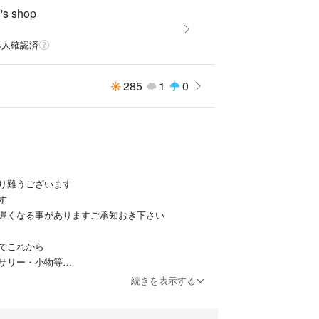
s shop
本人確認済
285
1
0
り難うございます
す
遅くなる事がありますご承知おき下さい
でこれから
サリー・小物等
いと思います
続きを表示する
します🌱