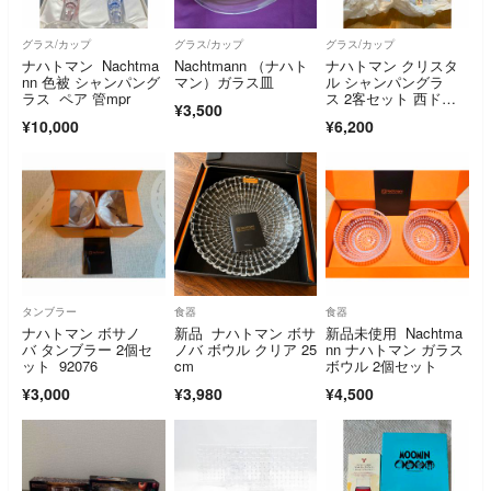
グラス/カップ
グラス/カップ
グラス/カップ
ナハトマン Nachtma
Nachtmann （ナハト
ナハトマン クリスタ
nn 色被 シャンパング
マン）ガラス皿
ル シャンパングラ
ラス ペア 管mpr
ス 2客セット 西ドイ
¥3,500
ツ製 24％PbO
¥10,000
¥6,200
タンブラー
食器
食器
ナハトマン ボサノ
新品 ナハトマン ボサ
新品未使用 Nachtma
バ タンブラー 2個セ
ノバ ボウル クリア 25
nn ナハトマン ガラス
ット 92076
cm
ボウル 2個セット
¥3,000
¥3,980
¥4,500