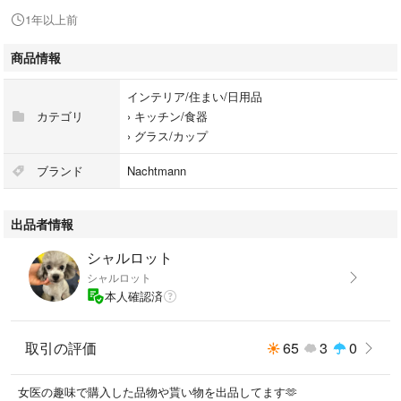
1年以上前
商品情報
インテリア/住まい/日用品
カテゴリ
›
キッチン/食器
›
グラス/カップ
ブランド
Nachtmann
出品者情報
シャルロット
シャルロット
本人確認済
取引の評価
65
3
0
女医の趣味で購入した品物や貰い物を出品してます🫶