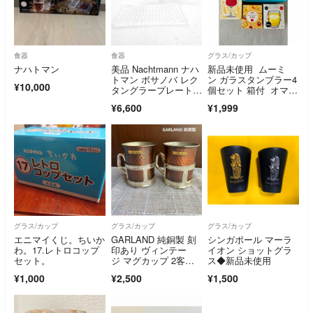
食器
食器
グラス/カップ
ナハトマン
美品 Nachtmann ナハ
新品未使用 ムーミ
トマン ボサノバ レク
ン ガラスタンブラー4
¥10,000
タングラープレート 3
個セット 箱付 オマケ
枚 セット 28cm長方
3種付き ノベルティ
¥6,600
¥1,999
形皿 レクタンギュラ
グラス サントリ
ー SO4043B1
ー キリン
グラス/カップ
グラス/カップ
グラス/カップ
エニマイくじ。ちいか
GARLAND 純銅製 刻
シンガポール マーラ
わ。17.レトロコップ
印あり ヴィンテー
イオン ショットグラ
セット。
ジ マグカップ 2客セ
ス◆新品未使用
ット ①
¥1,000
¥2,500
¥1,500