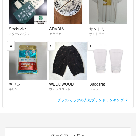
Starbucks
ARABIA
サントリー
スターバックス
アラビア
サントリー
4
5
6
キリン
WEDGWOOD
Baccarat
キリン
ウェッジウッド
バカラ
グラス/カップの人気ブランドランキング
ページの上へ戻る