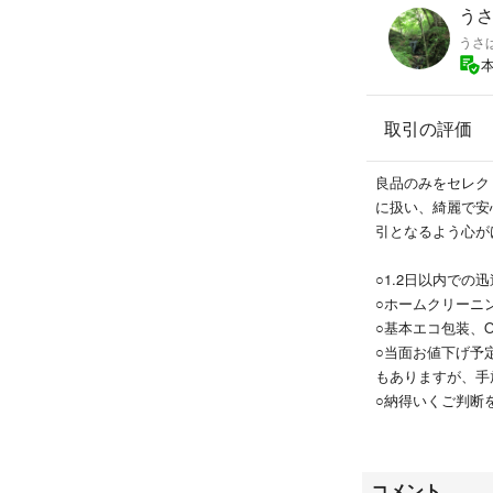
ショルダー巾着
うさ'
Drawstring Bag S
うさ
smartphoneサイズ
ドローストリン
ショルダー付スマ
取引の評価
メタル XS
スマホケース
ショルダーバッグ
良品のみをセレク
巾着ショルダー
に扱い、綺麗で安
引となるよう心が
○1.2日以内での
○ホームクリーニ
○基本エコ包装、
○当面お値下げ予
もありますが、手
○納得いくご判断
つ正直に状態表示
○交渉中でもラク
○特にご不明点等
コメント