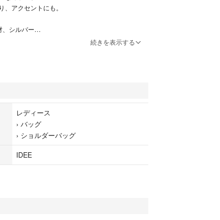
り、アクセントにも。
材、シルバー
e 12×22、
続きを表示する
00 (cm)
フォンサイズの巾着バッグ
なので巾着の開け閉めもスムーズ。
ジャーや雨の日でも。
レディース
(フォームユニフォーム)
›
バッグ
g Strap ドローストリング
›
ショルダーバッグ
ンド
などセレクトショップにて取扱。
IDEE
催中、話題の旬なブランド。
インスタジオ、誰でも・ いつでも ・ どこでも、着
ントにするデザイン。formuniformでは、そのコン
ッグのコレクションなどに展開中。