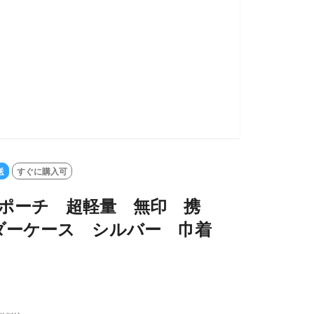
送
すぐに購入可
巾着ポーチ 超軽量 無印 携
ダーケース シルバー 巾着