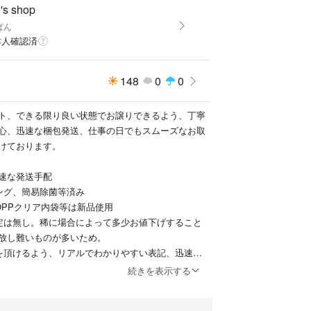
s shop
trap
ぱん
本人確認済
グ
ートフォンサイズ巾着バッグ
148
0
0
ト、できる限り良い状態でお譲りできるよう、丁寧
心、迅速な梱包発送、仕事の日でもスムーズなお取
けております。
迅速な発送手配
ング、簡易除菌等済み
OPPクリア内袋等は新品使用
定は無し。稀に場合によって多少お値下げすること
放し難いものが多いため。
を頂けるよう、リアルでわかりやすい表記、迅速か
、質問回答
続きを表示する
マルールに則り他の方の購入も可能
なければ即購入も大歓迎！