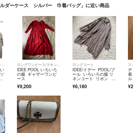
ショルダーケース シルバー 巾着バッグ」に近い商品
ロングワンピース/マキシワンピース
ロングワンピース/マキシワンピース
ロングコート
ス
ろい
IDEE POOL いろいろ
IDEE/イデー POOL/プ
ヂ
ャツ
の服 ギャザーワンピ
ール いろいろの服 リ
着
ース
ネンコート リボン ガ
ル
ウン
¥9,200
¥6,180
¥2