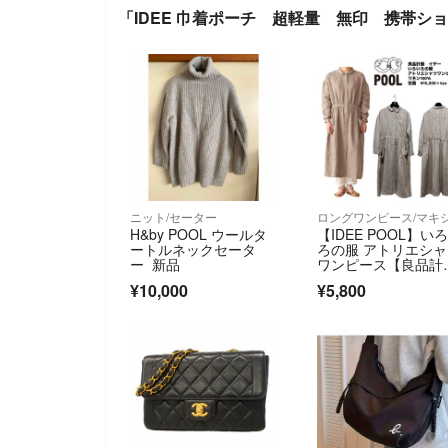
「IDEE 巾着ポーチ 超軽量 無印 携帯
ニット/セーター
H&by POOL ウールタ
【IDEE POOL】い
ートルネックセータ
ろの服 アトリエシ
ー 新品
ワンピース【良品計
画】リネン
¥10,000
¥5,800