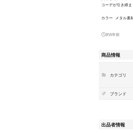
コーデが引き締ま
カラー メタル素
サイズ smartphon
ショルダーの長さ約1
約5年前
超軽量、スマート
ポリエステル素材
商品情報
撥水加工あり、レ
formuniform 
カテゴリ
Drawstring Ba
リトアニアのブラ
MUJIやIDEE
ブランド
現在イベントも開
リトアニアのデザ
る人を保護しエレガ
セプトを衣服やバ
出品者情報