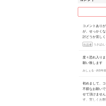
ご検討どうか宜し
コメントありが
が、せっかくな
討どうか宜しく
うさぱん
出品者
度々恐れ入りま
願い致します
みしぇる
- 約5年
初めまして、コ
不躾なお願いで
せて頂けません
す。宜しくお願