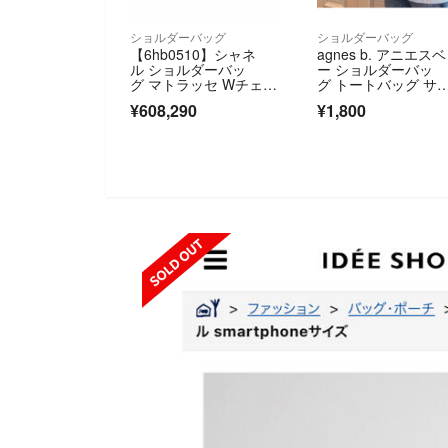
ショルダーバッグ
ショルダーバッグ
【6hb0510】シャネ
agnes b. アニエスベ
ル ショルダーバッ
ー ショルダーバッ
グ マトラッセ Wチェー
グ トートバッグ サ
ン ラムスキン ブラッ
ッシュ
¥608,290
¥1,800
ク ゴールド金具【中
古】レディース
SOLD OUT