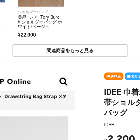
ショルダーバッグ
美品 レア Tory Burc
h ショルダーバッグ ホ
コ
ワイト/ベージュ
¥22,000
関連商品をもっと見る
SOLD OUT
送料込
匿名配
IDEE 
帯ショル
バッグ
IDEE
2,200