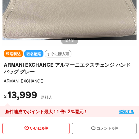
3 / 3
送料込
匿名配送
すぐに購入可
ARMANI EXCHANGE アルマーニエクスチェンジ ハンド
バッグ グレー
ARMANI EXCHANGE
13,999
¥
送料込
11
2
条件達成でポイント最大
倍+
%還元！
確認する
いいね 0件
コメント 0件