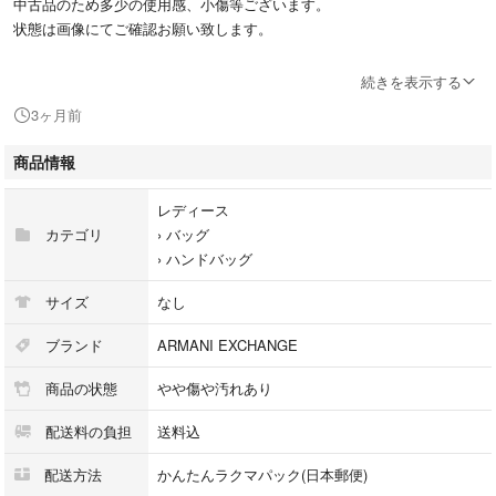
中古品のため多少の使用感、小傷等ございます。
状態は画像にてご確認お願い致します。
即購入OK
続きを表示する
値下げ不可
3ヶ月前
#ARMANIEXCHANGE
商品情報
#アルマーニエクスチェンジ
#ハンドバッグ
レディース
#バッグ
カテゴリ
›
バッグ
#レディースバッグ
›
ハンドバッグ
#ブランドバッグ
#レザーバッグ
サイズ
なし
#グレーバッグ
#トートバッグ
ブランド
ARMANI EXCHANGE
#ショルダーバッグ
商品の状態
やや傷や汚れあり
#レディース
#ブランド
配送料の負担
送料込
#通勤バッグ
#通学バッグ
配送方法
かんたんラクマパック(日本郵便)