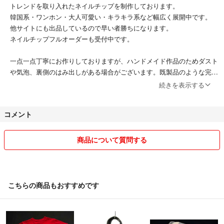
トレンドを取り入れたネイルチップを制作しております。
韓国系・ワンホン・大人可愛い・キラキラ系など幅広く展開中です。
他サイトにも出品しているので早い者勝ちになります。
ネイルチップフルオーダーも受付中です。
一点一点丁寧にお作りしておりますが、ハンドメイド作品のためダスト
や気泡、裏側のはみ出しがある場合がございます。既製品のような完璧
さをお求めの方はご遠慮ください。
続きを表示する
現品発送は1〜2日以内を心がけております。
コメント
丁寧梱包でお届けいたします。
即購入大歓迎
商品について質問する
値下げ・セット売りのバラ売り不可
気持ちの良いお取引を心がけております。
よろしくお願いいたします。
こちらの商品もおすすめです