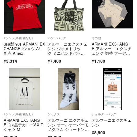
Tシャツ(半袖/袖なし)
ハンドバッグ
その他
usa製 90s ARMANI EX
アルマーニエクスチェ
ARMANI EXCHANG
CHANGE tシャツ A/
ンジ ジオメトリッ
E アルマーニエクスチ
X 赤 Amex
ク ミニハンドバッ
ェンジ 切替 フーディ
グ ショルダー 黒 白
ー ジャケット sizeXS/
¥3,314
¥7,400
¥1,180
白ｘグレー ■◇ レディ
ース
Tシャツ(半袖/袖なし)
ソックス
ショルダーバッグ
ARMANI EXCHANG
アルマーニ エクスチェ
アルマーニエクスチェ
E 白×黒デカロゴAX T
ンジ オールオーバーモ
ンジ
シャツ M
ノグラム ショートソッ
¥8,900
クス ホワイト
¥3,980
¥1,200