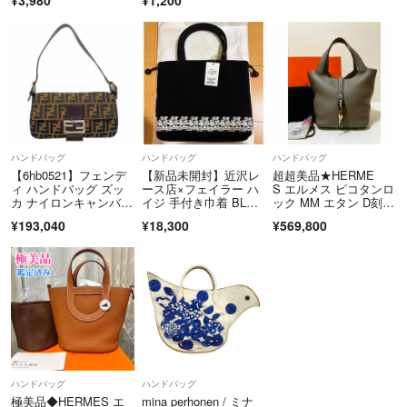
ハンドバッグ
ハンドバッグ
ハンドバッグ
【6hb0521】フェンデ
【新品未開封】近沢レ
超超美品★HERME
ィ ハンドバッグ ズッ
ース店×フェイラー ハ
S エルメス ピコタンロ
カ ナイロンキャンバ
イジ 手付き巾着 BLAC
ック MM エタン D刻
ス ブラウン シルバー
K
印 正規品
¥193,040
¥18,300
¥569,800
金具【中古】レディー
ス
ハンドバッグ
ハンドバッグ
極美品◆HERMES エ
mina perhonen / ミナ