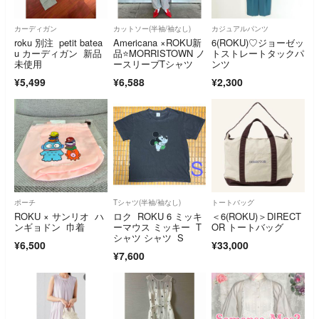
カーディガン
カットソー(半袖/袖なし)
カジュアルパンツ
roku 別注 petit batea
Americana ×ROKU新
6(ROKU)♡ジョーゼッ
u カーディガン 新品
品⭐️MORRISTOWN ノ
トストレートタックパ
未使用
ースリーブTシャツ
ンツ
¥5,499
¥6,588
¥2,300
ポーチ
Tシャツ(半袖/袖なし)
トートバッグ
ROKU × サンリオ ハ
ロク ROKU 6 ミッキ
＜6(ROKU)＞DIRECT
ンギョドン 巾着
ーマウス ミッキー T
OR トートバッグ
シャツ シャツ S
¥6,500
¥33,000
¥7,600