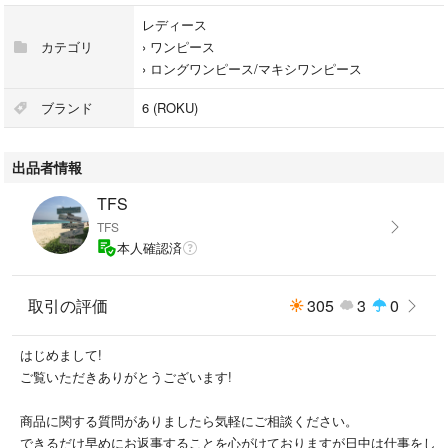
レディース
【サイズ】38(M相当)
カテゴリ
›
ワンピース
›
ロングワンピース/マキシワンピース
着丈:127
袖丈:24.5
ブランド
6 (ROKU)
肩幅:59
裄丈:46
出品者情報
身幅:57
裾幅:59
TFS
TFS
本人確認済
【素材】
コットン100%
取引の評価
305
3
0
はじめまして!
ご覧いただきありがとうございます!
【商品状態】
1度着用のみですので、使用感少なく目立った傷、汚れシミ、色褪せなど
商品に関する質問がありましたら気軽にご相談ください。
は無く美品です。
できるだけ早めにお返事することを心がけておりますが日中は仕事をし