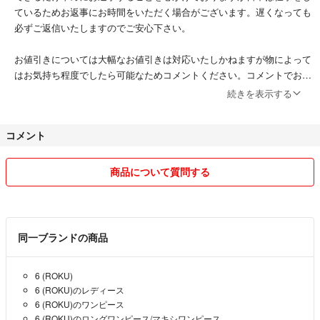
ているためお返事にお時間をいただく場合がございます。遅くなっても
必ずご返信いたしますのでご安心下さい。
【発送】
お値引きについては大幅なお値引きは対応いたしかねますが物によって
1〜２日以内に発送致します。
はお気持ち程度でしたら可能なためコメントください。コメントでお値
OPP袋に入れて防水性の袋に入れて発送致します。
引き交渉中であっても先にご購入いただいた方を最優先とします。
続きを表示する
商品については専用出品やお取り置きは致しかねますのでご了承くださ
い。
コメント
ご購入については即購入OKです!
S-A-40
深夜早朝の購入もOKです。
商品について質問する
お時間は気になさらず購入してください。
発送はできるだけ早く24時間以内を心がけておりますのでよろしくお
願いいたします。
同一ブランドの商品
梱包方法は送料抑えるためにできるだけコンパクトに包装しておりま
6 (ROKU)
す。
6 (ROKU)のレディース
6 (ROKU)のワンピース
ペット、喫煙は無いです。
6 (ROKU)のロングワンピース/マキシワンピース