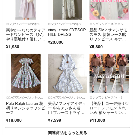
ロングワンピース/マキシワンピース
ロングワンピース/マキシワンピース
ロングワンピース/マキシワンピース
爽やか～ななめティア
eimy istoire GYPSOP
新品 SM2 サマンサモ
ードワンピース ひん
HILE DRESS
スモス 切替レース貼
やり裏地付！優しいグ
りワンピース キナ
¥20,000
レージュ色
リ ペチコート付
¥1,980
¥5,800
ロングワンピース/マキシワンピース
ロングワンピース/マキシワンピース
ロングワンピース/マキシワンピース
Polo Ralph Lauren 花
美品♪フレイアイディ
【美品】コーデ売り♡
柄リネンシャツワンピ
ー 中村アンさん着
ロートレアモン きれ
ース
用 ブルーストライ
いめ 袖シャーリング
プ シャツワンピース
トップス＆ミッシェル
¥18,000
¥7,599
¥11,000
クラン チェック柄ペ
ンシルスカート
関連商品をもっと見る