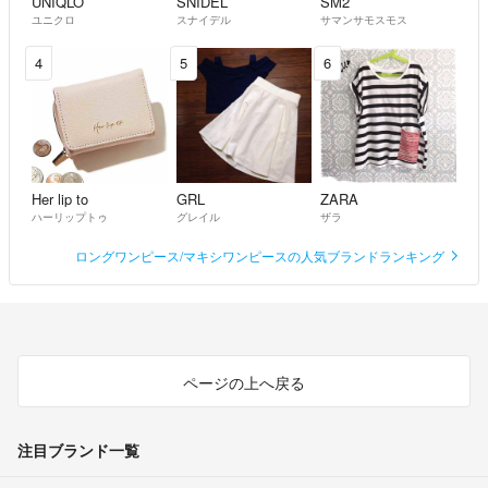
UNIQLO
SNIDEL
SM2
ユニクロ
スナイデル
サマンサモスモス
4
5
6
Her lip to
GRL
ZARA
ハーリップトゥ
グレイル
ザラ
ロングワンピース/マキシワンピースの人気ブランドランキング
ページの上へ戻る
注目ブランド一覧