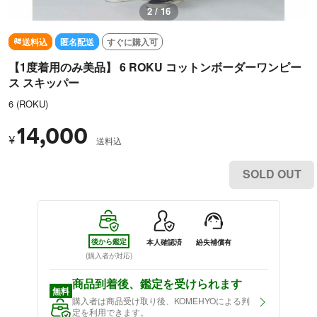
3 / 16
送料込
匿名配送
すぐに購入可
【1度着用のみ美品】 6 ROKU コットンボーダーワンピー
ス スキッパー
6 (ROKU)
14,000
¥
送料込
SOLD OUT
後から鑑定
本人確認済
紛失補償有
(購入者が対応)
商品到着後、鑑定を受けられます
無料
購入者は商品受け取り後、KOMEHYOによる判
定を利用できます。