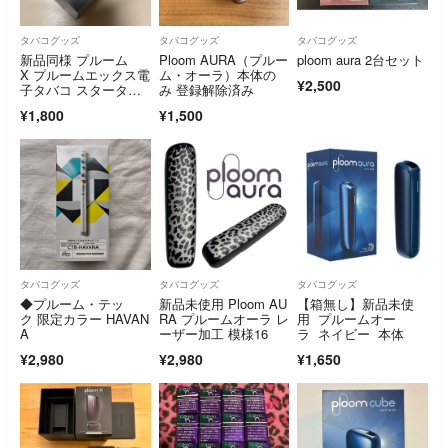
タバコグッズ
タバコグッズ
タバコグッズ
新品同様 プルーム
Ploom AURA（プルー
ploom aura 2台セット
X プルームエックス電
ム・オーラ）本体の
¥2,500
子タバコ スターター
み 登録解除済み
キット
¥1,800
¥1,500
タバコグッズ
タバコグッズ
タバコグッズ
◆プルーム・テッ
新品未使用 Ploom AU
【箱無し】新品未使
ク 限定カラー HAVAN
RA プルームオーラ レ
用 プルームオー
A
ーザー加工 模様16
ラ ネイビー 本体
¥2,980
¥2,980
¥1,650