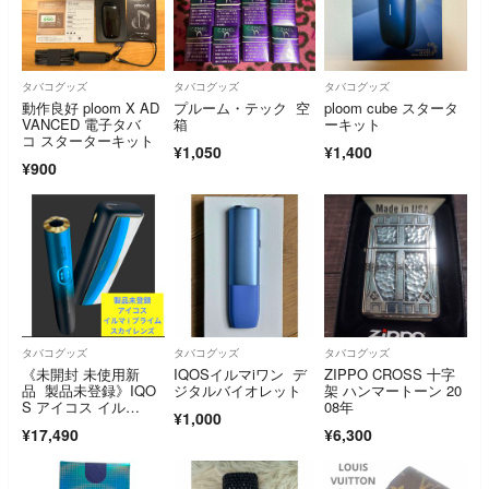
タバコグッズ
タバコグッズ
タバコグッズ
動作良好 ploom X AD
プルーム・テック 空
ploom cube スタータ
VANCED 電子タバ
箱
ーキット
コ スターターキット
¥1,050
¥1,400
¥900
タバコグッズ
タバコグッズ
タバコグッズ
《未開封 未使用新
IQOSイルマiワン デ
ZIPPO CROSS 十字
品 製品未登録》IQO
ジタルバイオレット
架 ハンマートーン 20
S アイコス イル
08年
¥1,000
マ i プライム SKYLE
¥17,490
¥6,300
NS スカイレンズ モデ
ル★日本発売版