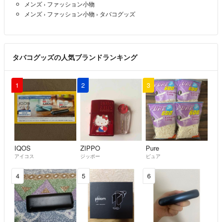
メンズ
›
ファッション小物
メンズ
›
ファッション小物
›
タバコグッズ
タバコグッズの人気ブランドランキング
1
2
3
IQOS
ZIPPO
Pure
アイコス
ジッポー
ピュア
4
5
6