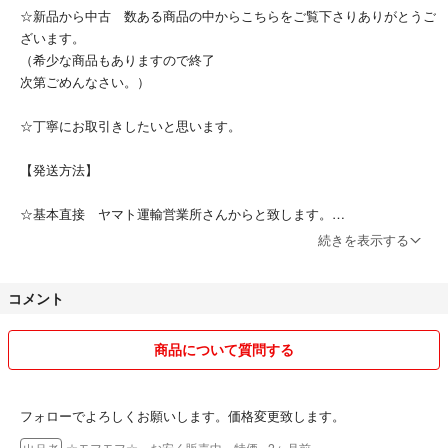
☆新品から中古 数ある商品の中からこちらをご覧下さりありがとうご
ざいます。
（希少な商品もありますので終了
次第ごめんなさい。）
☆丁寧にお取引きしたいと思います。
【発送方法】
☆基本直接 ヤマト運輸営業所さんからと致します。
(お受取り最短到着です)
続きを表示する
☆スムーズな発送を心がけております。
コメント
☆フォローもありがとうございます。よろしくお願いします(^-^)
商品について質問する
💡たまに (おまけ) 入れてます😉
■2022年9月28日☔マーク
フォローでよろしくお願いします。価格変更致します。
☆モフモフ☆ お安く販売中 特価
- 2ヶ月前