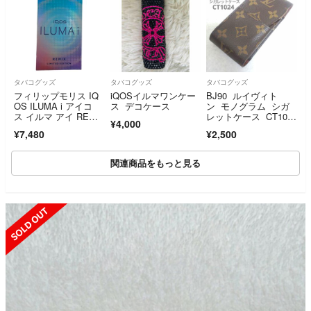
タバコグッズ
タバコグッズ
タバコグッズ
フィリップモリス IQ
iQOSイルマワンケー
BJ90 ルイヴィト
OS ILUMA i アイコ
ス デコケース
ン モノグラム シガ
ス イルマ アイ REMI
レットケース CT102
¥4,000
X LIMITED EDITIO
4
¥7,480
¥2,500
N M0010/M0022 マル
チカラー 家電 電化製
品 【新品】 32608K2
関連商品をもっと見る
0
SOLD OUT