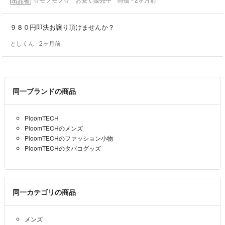
出品者
アルビオン 薬用スキンコンディショナー エッセンシャル ペーパーマス
クPE66包の数が３包足りずこちらのミスで大変ご迷惑をかけました。
この度は 反省しております。
９８０円即決お譲り頂けませんか？
としくん
- 2ヶ月前
※尚 このような事のないように以後確認して出品発送していきます。
本当に申し訳ありませんでした。
同一ブランドの商品
PloomTECH
PloomTECHのメンズ
PloomTECHのファッション小物
PloomTECHのタバコグッズ
同一カテゴリの商品
メンズ