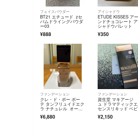
フェイスパウダー
アイシャドウ
BT21 エチュード zセ
ETUDE KISSES ア
バムドライングパウダ
ンドチョコレート 
ー03
シャドウパレット
¥888
¥350
ファンデーション
ファンデーション
クレ・ド・ポー ボー
資生堂 マキアージ
テ タンフリュイドエク
ュ ドラマティック
ラ ナチュレル オーク
センスリキッド ベ
ル00
ピンクオークル00(2
¥6,880
¥2,150
l)