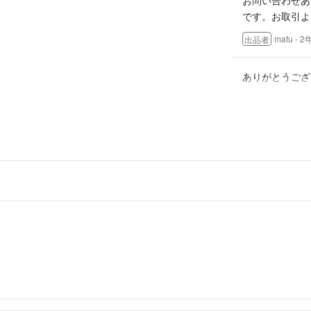
です。お取引よ
mafu
- 
出品者
ありがとうござ
ご購入したいで
N
- 2年弱前
N様
ありがとうござ
mafu
- 
出品者
コメント失礼し
N
- 2年弱前