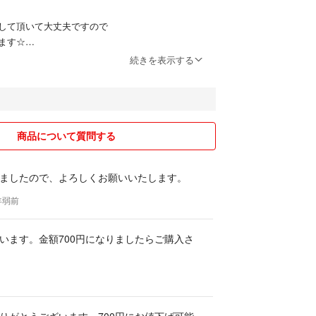
して頂いて大丈夫ですので
ます☆
続きを表示する
い発送になります。
は、少し値段が変わりますが、発送方法変更致しま
コメント下さい(*´∀｀)
の良いお取り引きを心掛けておりますので、宜しく
商品について質問する
ましたので、よろしくお願いいたします。
2年弱前
います。金額700円になりましたらご購入さ
りがとうございます。700円にお値下げ可能