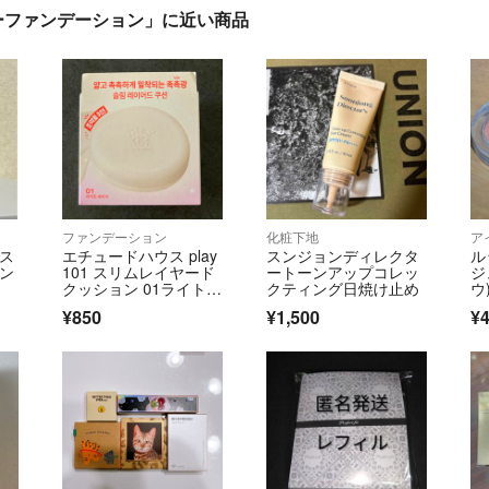
カバーファンデーション」に近い商品
ファンデーション
化粧下地
ア
ラス
エチュードハウス play
スンジョンディレクタ
ル
ァン
101 スリムレイヤード
ートーンアップコレッ
ジ
クッション 01ライトベ
クティング日焼け止め
ウ
ージュ
¥850
¥1,500
¥