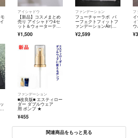
アイシャドウ
ファンデーション
フ
ーモ
【新品】コスメまとめ
フューチャーラボ パ
イ
アイ
売り アイシャドウ4セ
ーフェクトフィットフ
ィ
ット＆ウォーターティ
ァンデーションAir(レ
ウ
ント1本
フィル) 詰替え用 ポシ
10
¥1,500
¥2,599
¥3
ュレ
ファンデーション
■改良版■ エスティロー
エッ
ダー ダブルウェア
ビー
用 ポンプ ★
5m
¥455
関連商品をもっと見る