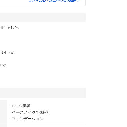
ラクマ安心・安全への取り組み
使用しました。
より小さめ
すか
コスメ/美容
›
ベースメイク/化粧品
›
ファンデーション