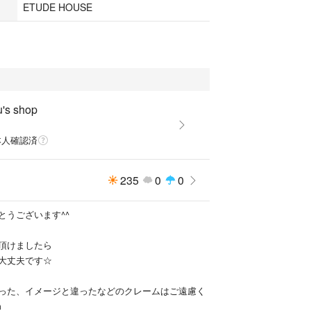
ETUDE HOUSE
u's shop
本人確認済
235
0
0
とうございます^^
頂けましたら
大丈夫です☆
った、イメージと違ったなどのクレームはご遠慮く
m