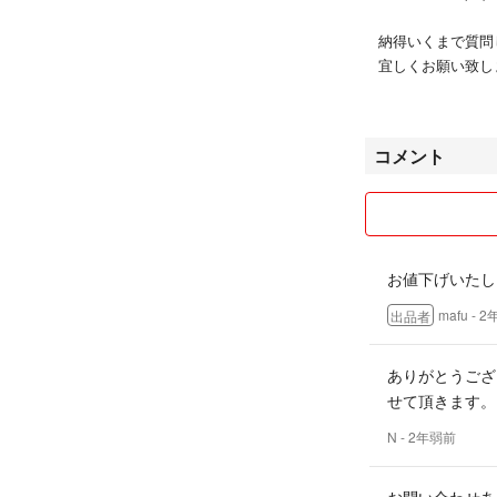
納得いくまで質問
宜しくお願い致し
なるべく1番お安
定形外が不安な方
コメント
すので、ご購入前に
スムーズで気持ち
お願い致します^^
お値下げいたし
mafu
- 
出品者
ありがとうござ
せて頂きます。
N
- 2年弱前
お問い合わせあ