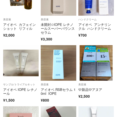
美容液
美容液
ハンドクリーム
アイオペ カフェイン
未開封✩IOPE レチノ
アイオペ アンチリン
ショット リフィル
ールスーパーバウンス
クル ハンドクリーム
セラム
¥2,000
¥700
¥3,300
サンプル/トライアルキット
美容液
美容液
アイオペ IOPE レチノ
アイオペ RSBセラム 1
‎🩷新品‎🩷アヌア
ール
0ml IOPE
¥2,500
¥1,500
¥800