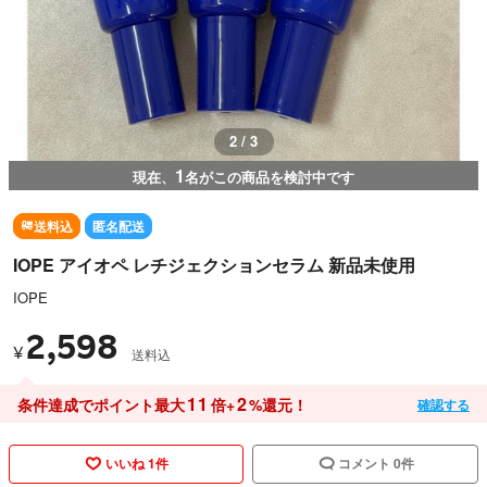
3 / 3
1
現在、
名がこの商品を検討中です
送料込
匿名配送
IOPE アイオペ レチジェクションセラム 新品未使用
IOPE
2,598
¥
送料込
11
2
条件達成でポイント最大
倍+
%還元！
確認する
いいね 1件
コメント 0件