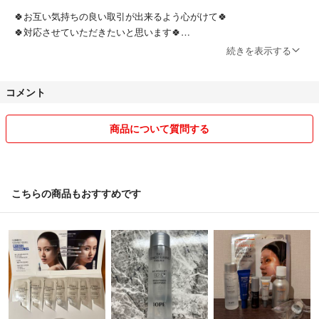
🍀お互い気持ちの良い取引が出来るよう心がけて🍀
🍀対応させていただきたいと思います🍀
続きを表示する
◾️商品は自宅保管、素人検品となりますのでご了承下さい。
コメント
◾️喫煙者、ペットはおりません。
商品について質問する
◾️発送は、1番安い発送方法を予定しております。
万が一の発送中での事故や紛失等の責任は取れませんのでご了承下さい
💌
こちらの商品もおすすめです
◾️お洋服などは、梱包時の畳ジワなどつく場合がございます。ご了承下
さいませ👔👚👗
◾️お取り置きはお断りしております🙇‍♀️