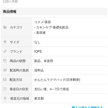
3ヶ月前
待できます。
商品情報
- ブランド: IOPE
- 製品名: RETINOL RETI-VECTOR SERUM
コスメ/美容
- 成分: RETINOL 2%
カテゴリ
›
スキンケア/基礎化粧品
›
美容液
アモーレパシフィック
サイズ
なし
ブランド
IOPE
商品の状態
新品、未使用
配送料の負担
送料込
配送方法
かんたんラクマパック(日本郵便)
発送日の目安
支払い後、4～7日で発送
発送元の地域
東京都
購入の流れを確認する