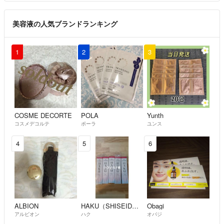
美容液の人気ブランドランキング
1
2
3
COSME DECORTE
POLA
Yunth
コスメデコルテ
ポーラ
ユンス
4
5
6
ALBION
HAKU（SHISEIDO）
Obagi
アルビオン
ハク
オバジ