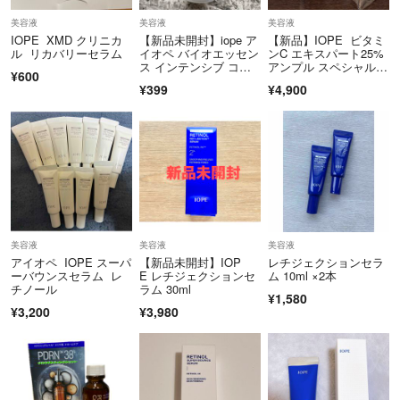
◾️後払いの場合、お日にちお時間、
美容液
美容液
美容液
お知らせ頂けると嬉しいです😉✨
IOPE XMD クリニカ
【新品未開封】iope ア
【新品】IOPE ビタミ
ル リカバリーセラム
イオペ バイオエッセン
ンC エキスパート25%
ス インテンシブ コン
アンプル スペシャルセ
◾️ノークレーム・ノーリターン・ノーキャンセル
¥600
ディショニング 48ml
ット
¥399
¥4,900
でお願い致します🍀
◾️一件の普通☁️評価ですが、
お相手の方からメッセージが届き、
間違えてしまったとの事でした😌
美容液
美容液
美容液
🌸読んで頂きありがとうございます🌸
アイオペ IOPE スーパ
【新品未開封】IOP
レチジェクションセラ
ପ(⑅ˊᵕˋ⑅)ଓ
ーバウンスセラム レ
E レチジェクションセ
ム 10ml ×2本
チノール
ラム 30ml
¥1,580
¥3,200
¥3,980