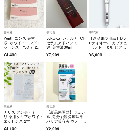
美容液
美容液
美容液
Yunth ユンス 美容
Lekarka レカルカ CF
【新品未使用品】Dio
液 ホワイトニングエ
セラムアドバンス
r ディオール カプチュ
ッセンス PVC a 2
W 美容液30ml
ール トータル ヒア
箱 新品未開封
ル ショット 15ml
¥4,400
¥7,999
¥6,000
美容液
美容液
ナリス アンティミ
【新品未開封】キュレ
リ 薬用クリアホワイト
ル 潤浸保湿 角層深部
エッセンス 2本
バリア美容液 ウォータ
ー美容液 30m
¥4,100
¥2,999