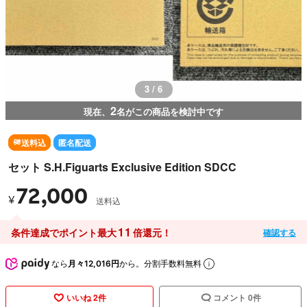
3 / 6
2
現在、
名がこの商品を検討中です
送料込
匿名配送
セット S.H.Figuarts Exclusive Edition SDCC
72,000
¥
送料込
11
条件達成でポイント最大
倍還元！
確認する
なら
月々12,016円
から。分割手数料無料
いいね 2件
コメント 0件