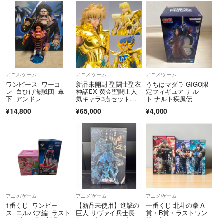
アニメ/ゲーム
アニメ/ゲーム
アニメ/ゲーム
ワンピース ワーコ
新品未開封 聖闘士聖衣
うちはマダラ GIGO限
レ 白ひげ海賊団 傘
神話EX 黄金聖闘士人
定フィギュア ナル
下 アンドレ
気キャラ3点セット＜
ト ナルト疾風伝
リバイバル版＞
¥14,800
¥65,000
¥4,000
アニメ/ゲーム
アニメ/ゲーム
アニメ/ゲーム
1番くじ ワンピー
【新品未使用】進撃の
一番くじ 北斗の拳 A
ス エルバフ編 ラスト
巨人 リヴァイ兵士長
賞・B賞・ラストワン