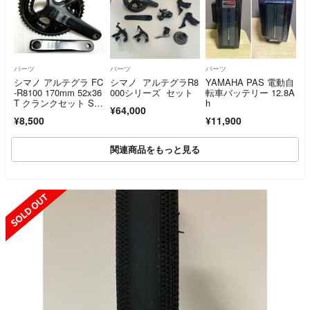
パーツ
パーツ
パーツ
シマノ アルテグラ FC
シマノ アルテグラR8
YAMAHA PAS 電動自
-R8100 170mm 52x36
000シリーズ セット
転車バッテリー 12.8A
T クランクセット SHI
h
¥64,000
MANO ULTEGRA BC
¥8,500
¥11,900
D-110
関連商品をもっと見る
SOLD OUT