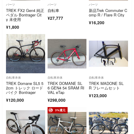
パーツ
パーツ
パーツ
TREK FX2 Gen4 純正
自転車
新品Trek Commuter C
ペダル Bontrager Cit
omp R / Flare R City
¥27,777
y 未使用
¥16,200
¥1,800
自転車本体
自転車本体
自転車本体
TREK Domane SL5 5
TREK DOMANE SL
TREK MADONE SL
2cm トレック ロード
6 GEN4 54 SRAM RI
R フレームセット
バイク Bontrager
VAL eTap
¥123,000
¥120,000
¥298,000
3%還元