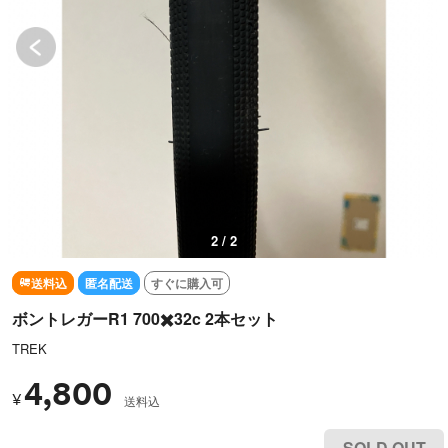
2 / 2
送料込
匿名配送
すぐに購入可
ボントレガーR1 700✖️32c 2本セット
TREK
4,800
¥
送料込
SOLD OUT