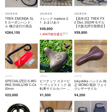
自転車本体
自転車本体
自転車本体
TREK EMONDA SL
トレック madone 2.
【高年式】TREK FX
5 カーボンハンド
1 おまけあり
2 Disc 2023年モデル
ル 極少走行の美品
【大阪北摂引取限定】
¥49,800
¥264,150
¥59,800
(3%)
1,494円相当還元
パーツ
パーツ
パーツ
SPECIALIZED S-WO
ピーナッツ スヌーピ
tokyobike ハンドル 純
RKS SHALLOW C-C4
ー ウッドストック 自
正 MONO 既存 フェイ
20mm
転車サドルカバー ブ
クレザーサドル
ラウン 一般サドル
¥23,000
¥1,500
¥4,200