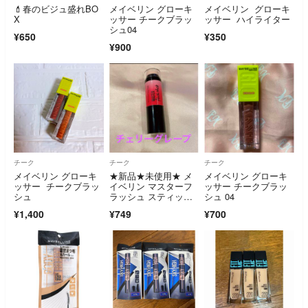
💄春のビジュ盛れBO
メイベリン グローキ
メイベリン グローキ
X
ッサー チークブラッ
ッサー ハイライター
シュ04
¥650
¥350
¥900
チーク
チーク
チーク
メイベリン グローキ
★新品★未使用★ メ
メイベリン グローキ
ッサー チークブラッ
イベリン マスターフ
ッサー チークブラッ
シュ
ラッシュ スティッ
シュ 04
ク チェリーグレープ
¥1,400
¥749
¥700