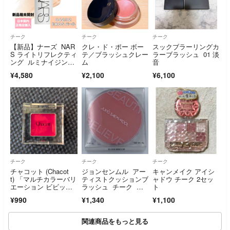
チーク
チーク
チーク
【新品】ナーズ NAR
クレ・ド・ポー ボー
スックブラーリングカ
S ライトリフレクティ
テ／ブラッシュクレー
ラーブラッシュ 01 淡
ング ルミナイジング
ム
音
スティック ／04232 E
¥4,580
¥2,100
¥6,100
ROS
チーク
チーク
チーク
チャコット (Chacot
ジョンセンムル アー
キャンメイク アイシ
t) 「マルチカラーバリ
ティストクッションブ
ャドウ チーク 2セッ
エーション ビビッ
ラッシュ チーク レ
ト
ド VV02」チーク、リ
アローズ ４ｇ
¥990
¥1,340
¥1,100
ップ
関連商品をもっと見る