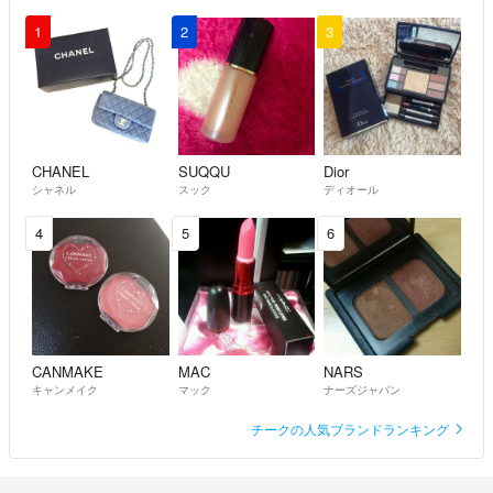
1
2
3
CHANEL
SUQQU
Dior
シャネル
スック
ディオール
4
5
6
CANMAKE
MAC
NARS
キャンメイク
マック
ナーズジャパン
チークの人気ブランドランキング