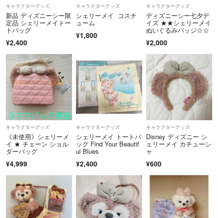
通郵便は補償対象ではありません
キャラクターグッズ
キャラクターグッズ
キャラクターグッズ
新品 ディズニーシー限
シェリーメイ コスチ
ディズニーシー七夕デ
【購入手続き】
定品 シェリーメイトー
ューム
イズ ★★シェリーメイ
トバッグ
ぬいぐるみバッジ☆☆
◉コメント中でも先にご購入頂いた方が優先となります。ただし、専用
¥1,800
¥2,400
¥2,000
ページについては既に交渉済みの方が購入されますので、他の方が購入
されても取引不可とさせていただきますことをご理解ください。
◉返品は受け付けておりません。ご不明な点等ございましたら購入前に
コメントをお願いします。
◉コメントを必要と記載している商品以外は即購入可能ですが、購入後
に取引メッセージにて最低１回はコメントをお返しください。※無言取
引厳禁※
キャラクターグッズ
キャラクターグッズ
キャラクターグッズ
【いいね、コメント】
《未使用》シェリーメ
シェリーメイ トートバ
Disney ディズニー シ
◉購入意思のない方の“いいね”やコメント逃げはご遠慮ください。
イ ★ チェーン ショル
ッグ Find Your Beautif
ェリーメイ カチューシ
◉ご縁のなかった方とのコメントは、他の通知を防ぐため削除させてい
ダーバッグ
ul Blues
ャ
ただきます。
¥4,999
¥2,400
¥600
上記の他、ご不明な点等ございましたら、お気軽にコメントください。
よろしくお願いいたします。