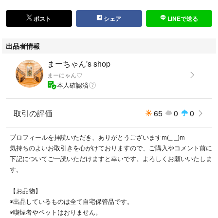
#ステラルー
#クッキーアン
ポスト
シェア
LINEで送る
#オルメル
#ミッキー
出品者情報
#ショルダーバッグ
#コスチューム
まーちゃん's shop
#ワンダフルヴォヤッジ
まーにゃん♡
#ワンダフル
本人確認済
#ディズニーシー
#ディズニーランド
取引の評価
65
0
0
#TDR
#TDR
#TDS
プロフィールを拝読いただき、ありがとうございますm(_ _)m
#スターリードリームス
気持ちのよいお取引きを心がけておりますので、ご購入やコメント前に
#20周年
下記についてご一読いただけますと幸いです。よろしくお願いいたしま
#タイムトゥシャイ
す。
#ぬいぐるみ
#キャリーミーポシェット
【お品物】
◉出品しているものは全て自宅保管品です。
◉喫煙者やペットはおりません。