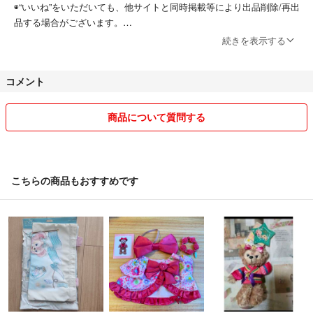
◉“いいね”をいただいても、他サイトと同時掲載等により出品削除/再出
品する場合がございます。
続きを表示する
【値段交渉】
◉値下げを希望の場合は、コメント欄にて交渉ください。場合により、
コメント
送料/手数料を考えると値引きが難しいこともありますのでご了承くだ
さい。
◉出品したばかりのお値下げは不可です。私のタイミングで下げること
商品について質問する
がありますので納得いく金額の時にご購入願います。
◉大幅値下げ（お品物の10%以上）はご遠慮ください。
【発送】
こちらの商品もおすすめです
◉発送方法は商品によってこちらで決定いたします。ご希望がある際は
購入前にご相談ください。
◉なるべく1〜2日以内の発送手続きを心掛けておりますが、平日は仕事
のため、場合により数日遅れる可能性もございます。予めご了承願いま
す。（遅れる場合はメッセージにてお知らせいたします）
◉ 普通郵便の発送に関して、配送会社の影響により発送完了から1週間
以上お届けに時間がかかっている事例が数件立て続けに起こっていま
す。このような状況下であることをご理解のうえご購入ください。※普