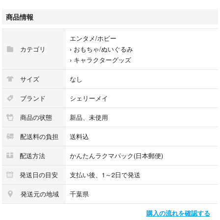
【状態】
商品情報
新品未使用・タグ付きです。
購入後は暗所にて大切に保管しておりました。
エンタメ/ホビー
とてもきれいな状態ですので、安心してお迎えいただけると思います。
カテゴリ
›
おもちゃ/ぬいぐるみ
自宅保管品にご理解のうえ、ご検討いただけますと嬉しいです。
›
キャラクターグッズ
【その他】
サイズ
なし
◉即購入OKです。
◉コメント中でも先にご購入された方を優先いたします。
ブランド
シェリーメイ
◉ 他サイトにも出品しているため、予告なく削除・キャンセルとなる場合
商品の状態
新品、未使用
がございます。
◉返品はお受けできませんので、ご不明な点は購入前にご質問ください。
配送料の負担
送料込
◉文章の転載は規約違反のため、見つけ次第事務局に通報いたします。
◉プロフをご確認のうえ、コメントやご購入をお願いします。
配送方法
かんたんラクマパック(日本郵便)
【検索ワード】
発送日の目安
支払い後、1～2日で発送
#ディズニー
発送元の地域
千葉県
#ダッフィー
#シェリーメイ
購入の流れを確認する
#ジェラトーニ