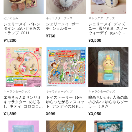
ぬいぐるみ
キャラクターグッズ
キャラクターグッズ
シェリーメイ バレン
シェリーメイ ポー
シェリーメイ ディズ
タイン ぬいぐるみス
チ ショルダー
ニー 雪だるま スノー
トラップ 2011
ウィーデイ ぬいぐる
¥760
みストラップ
¥1,200
¥3,500
キャラクターグッズ
キャラクターグッズ
キャラクターグッズ
エモきゅん2 サンリオ
トイストーリー ゆら
映画ちいかわ 人魚の島
キャラクター めじる
ゆらつながるマスコッ
のひみつ ゆらゆらソー
し キティ コロコロク
ト アンディのおもち
ラー うさぎ
リリン シュガバニ し
ゃ大集合 ガチャガチ
¥1,899
¥999
¥3,050
ろうさ
ャ ジェシー スリンキ
ードッグ