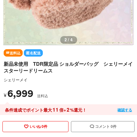
2 / 4
送料込
匿名配送
新品未使用 TDR限定品 ショルダーバッグ シェリーメイ
スターリードリームス
シェリーメイ
6,999
¥
送料込
11
2
条件達成でポイント最大
倍+
%還元！
確認する
いいね 0件
コメント 0件