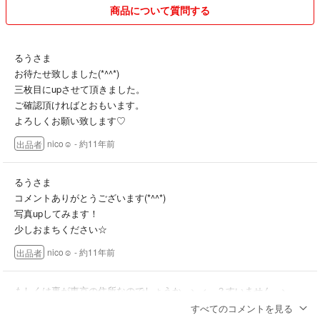
※自宅保管のものです。神経質な方はご遠慮ください
商品について質問する
※郵送中の事故は責任はおいかねます。
※商品について、細かくきになる点は納得がいくまでコメントにて質問
ください
るうさま
※商品は自宅保管の物がおおく出品させて頂いております。細かい傷が
お待たせ致しました(*^^*)
ある場合があります。あくまで新品でも、保管品ですのでご容赦くださ
三枚目にupさせて頂きました。
い
ご確認頂ければとおもいます。
ご了承のうえお取り引き願います。
よろしくお願い致します♡
※他サイトにも出品しておりますのでsoldoutのものはすぐに削除させて
nico☺︎
- 約11年前
出品者
頂いております。
※コメントに購入します！と記載されてから1h購入申請がない場合で他
サイトでの売れてしまった場合は他サイトでの申請を優先させて頂きま
るうさま
す。ご了承くださいませ。
コメントありがとうございます(*^^*)
写真upしてみます！
少しおまちください☆
nico☺︎
- 約11年前
出品者
もしくは裏が東京の住所なのでしょうか…>_<…？すいません…>_
<…
すべてのコメントを見る