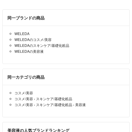
るう
- 約11年前
同一ブランドの商品
購入したいのですが、偽物もまわっているようでして申し訳ないので
すが、正規品かどうかだけたしかめたいのですが、裏の書いていると
ころの写真をはっていただけますか！？
WELEDA
WELEDAのコスメ/美容
るう
- 約11年前
WELEDAのスキンケア/基礎化粧品
WELEDAの美容液
ご連絡ありがとうございます♡何卒ご検討くださいませ♡
nico☺︎
- 約11年前
出品者
同一カテゴリの商品
ありがとうございます。検討します
あず
- 約11年前
コスメ/美容
コスメ/美容
›
スキンケア/基礎化粧品
コスメ/美容
›
スキンケア/基礎化粧品
›
美容液
オマケは、付箋みたいです^ ^
nico☺︎
- 約11年前
出品者
美容液の人気ブランドランキング