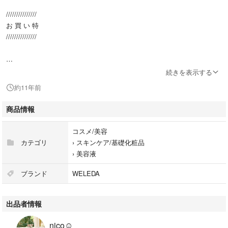
///////////////
お 買 い 特
///////////////
送料込みでの出品になります♥️
続きを表示する
約11年前
定価よりお安く出品しております ໊
商品情報
大人気のマッサージオイル！
コスメ/美容
木下優樹菜さんで有名になったオイルと伺いました。
カテゴリ
›
スキンケア/基礎化粧品
セルライト対策！
›
美容液
これから夏場にむけていかがでしょうか？？
ブランド
WELEDA
----------------------------------------
ヒップや太もも・二の腕まわりの肌のざらつきをケアするために開発され
出品者情報
たボディマッサージ用オイル。肌を滑らかに整えるアンズ核油などの植物
オイルをベースに、肌の引き締めやハリを保つために効果的なシラカバ葉
nico☺︎
エキスやブッチャーブルーム根エキスをブレンド。ボディの気になる部分