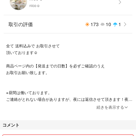
nico☺︎
にアプローチし、マッサージするごとになめらかでハリのある肌へと導き
ます。世界で累計1,000万本突破、ヴェレダ・ジャパン人気No,1オイルで
す。
取引の評価
173
10
1
----------------------------------------
全て 送料込みで お取引させて
◼︎使い方
頂いております☺︎
適量をとり、腰、太もも、ヒップの辺りをマッサージします。手のひらで
商品ページ内の【発送までの日数】を必ずご確認のうえ
温めてから塗布するとより浸透（角質層まで）が良くなります。入浴後な
お取引お願い致します。
ど、肌が温まっている時のケアがよりお勧めです。
※2017年1月 使用期限
※昼間は働いております。
ご連絡がとれない場合がありますが、夜には返信させて頂きます！夜中
になる場合もあります。
続きを表示する
※素人確認ですので、完璧にこだわる方は
ご遠慮ください
コメント
※写真での販売になりますので、イメージと違う等の返品返金は承れま
せん。