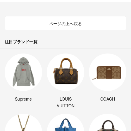
nico☺︎
- 約11年前
出品者
misa様
ページの上へ戻る
コメントありがとうございますm(._.)m！
いま出先なので確認でき次第upさせていただきますねm(._.)m
お待たせしてしまい、申し訳ありません(;_;)
注目ブランド一覧
nico☺︎
- 約11年前
出品者
質問です。使用期限はお分かりになりますでしょうか？
misa
- 約11年前
Supreme
LOUIS
COACH
VUITTON