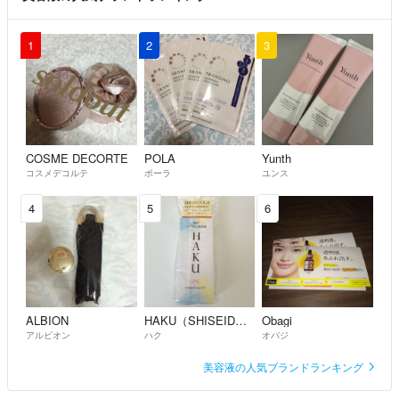
おまけは何が付いているのですか？
あず
- 約11年前
1
2
3
分かりました。ありがとうございます。
misa
- 約11年前
COSME DECORTE
POLA
Yunth
お値下げは考えておりませんm(._.)m申し訳ありません。。。
コスメデコルテ
ポーラ
ユンス
nico☺︎
- 約11年前
出品者
4
5
6
ありがとうございました。
ポイントが2700ございます。お値下げ可能でしたら即購入したいで
す。ご検討ください。
misa
- 約11年前
ALBION
HAKU（SHISEIDO）
Obagi
アルビオン
ハク
オバジ
お待たせ致しました(;_;)
美容液の人気ブランドランキング
2017年1月です。