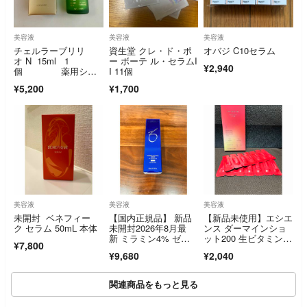
美容液
美容液
美容液
チェルラーブリリ
資生堂 クレ・ド・ポ
オバジ C10セラム
オ N 15ml 1
ー ボーテ ル・セラムI
¥2,940
個 薬用シワ
I 11個
改善美容液
¥5,200
¥1,700
美容液
美容液
美容液
未開封 ベネフィー
【国内正規品】 新品
【新品未使用】エシエ
ク セラム 50mL 本体
未開封2026年8月最
ンス ダーマインショ
新 ミラミン4% ゼオ
ット200 生ビタミン
¥7,800
スキン
C 美容液 14包
¥9,680
¥2,040
関連商品をもっと見る