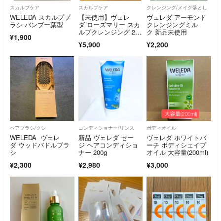
スカルプケア
スカルプケア
クレンジング/メイク落とし
WELEDA スカルプブ
【未使用】ヴェレ
ヴェレダ アーモンド
ラシ バンブー葉型
ダ ローズマリー スカ
クレンジングミル
ルプクレンジング 200
ク 新品未使用
¥1,900
g × 2本セット
¥5,900
¥2,200
ヘアブラシ/クシ
コンディショナー/リンス
ボディオイル
WELEDA ヴェレ
新品 ヴェレダ セー
ヴェレダ ホワイトバ
ダ ウッドパドルブラ
ジ ヘアコンディショ
ーチ ボディシェイプ
シ
ナー 200g
オイル 大容量(200ml)
¥2,300
¥2,980
¥3,000