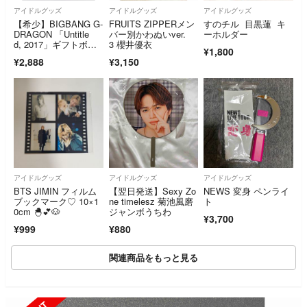
アイドルグッズ
アイドルグッズ
アイドルグッズ
【希少】BIGBANG G-
FRUITS ZIPPERメン
すのチル 目黒蓮 キ
DRAGON 「Untitle
バー別かわぬいver.
ーホルダー
d, 2017」ギフトボッ
3 櫻井優衣
¥1,800
クス ノート
¥2,888
¥3,150
アイドルグッズ
アイドルグッズ
アイドルグッズ
BTS JIMIN フィルム
【翌日発送】Sexy Zo
NEWS 変身 ペンライ
ブックマーク♡ 10×1
ne timelesz 菊池風磨
ト
0cm 🐣‪💕🐶
ジャンボうちわ
¥3,700
¥999
¥880
関連商品をもっと見る
SOLD OUT