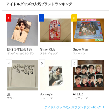
アイドルグッズの人気ブランドランキング
1
2
3
防弾少年団(BTS)
Stray Kids
Snow Man
ボウダンショウネンダン
ストレイキッズ
スノーマン
4
5
6
嵐
Johnny's
ATEEZ
アラシ
ジャニーズ
エイティーズ
アイドルグッズの人気ブランドランキング