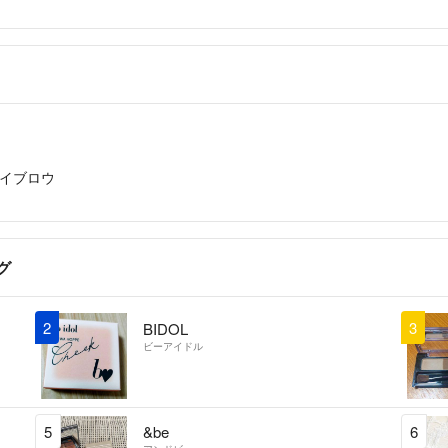
ません。送料の
えておりません
討よろしくお願
ran
- 4
出品者
こんにちは。
こちらの商品6
イブロウ
ご検討宜しくお
A♾️
- 4年以上前
グ
2
3
BIDOL
ビーアイドル
5
&be
6