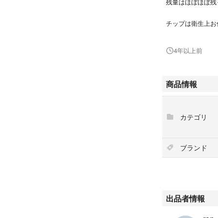
残量はほぼほぼ残
チップは衛生上お
パッケージは捨て
よろしくお願いい
4年以上前
カラー···ブラウン
商品情報
カテゴリ
ブランド
出品者情報