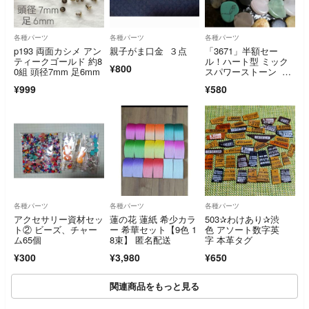
各種パーツ
各種パーツ
各種パーツ
p193 両面カシメ アン
親子がま口金 ３点
「3671」半額セー
ティークゴールド 約8
ル！ハート型 ミック
¥800
0組 頭径7mm 足6mm
スパワーストーン 10
mm 1連
¥999
¥580
各種パーツ
各種パーツ
各種パーツ
アクセサリー資材セッ
蓮の花 蓮紙 希少カラ
503✰︎わけあり✰︎渋
ト② ビーズ、チャー
ー 希華セット【9色 1
色 アソート数字英
ム65個
8束】 匿名配送
字 本革タグ
¥300
¥3,980
¥650
関連商品をもっと見る