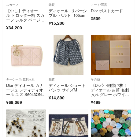
スカーフ
雑貨
アート/写真
【中古】ディオー
ディオール リバーシ
Dior ポストカード
ル トロッター柄 スカ
ブル ベルト 105cm
¥509
ーフ シルク ベージュ
¥15,200
×ブラウン Aランク di
¥34,200
8920bt
キーケース/名刺入れ
雑貨
その他
Dior ディオール カナ
ディオール ショート
《Dior》4種類 7枚！
ージュ レディディオ
パンツ サイズM
ディオール 封筒 名刺
ール ユズ S6043ONM
入れ グレー ホワイ
¥14,890
J_M413 キーケース
ト レター
¥69,069
¥499
ラムスキン ピンクベ
ージュ/GP レディー
ス【中古】434