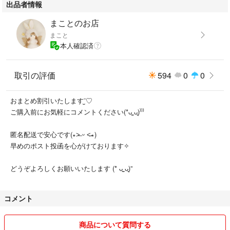
出品者情報
まことのお店
まこと
本人確認済
取引の評価
594
0
0
おまとめ割引いたします¨̮♡︎
ご購入前にお気軽にコメントください(*ᴗ͈ˬᴗ͈)⁾⁾⁾
匿名配送で安心です(∗˃̶ ᵕ ˂̶∗)
早めのポスト投函を心がけております✧
どうぞよろしくお願いいたします (* ᴗ͈ˬᴗ͈)”
コメント
商品について質問する