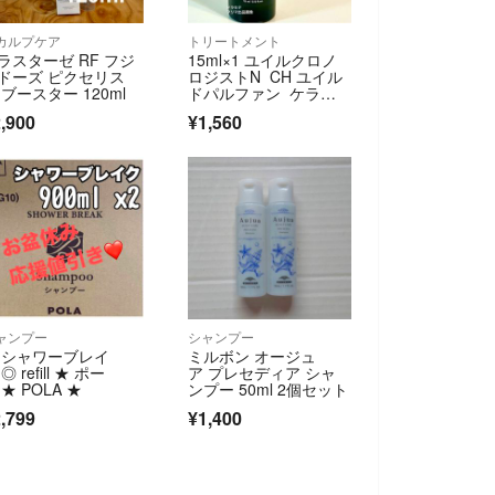
カルプケア
トリートメント
ラスターゼ RF フジ
15ml×1 ユイルクロノ
ドーズ ピクセリス
ロジストN CH ユイル
 ブースター 120ml
ドパルファン ケラス
ターゼ スカルプケ
,900
¥1,560
ア ヘアセラム ヘアオ
イル
ャンプー
シャンプー
 シャワーブレイ
ミルボン オージュ
◎ refill ★ ポー
ア プレセディア シャ
 ★ POLA ★
ンプー 50ml 2個セット
,799
¥1,400