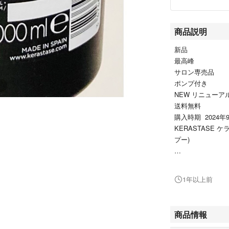
商品説明
新品
最高峰
サロン専売品
ポンプ付き
NEW リニューア
送料無料
購入時期 2024年
KERASTASE ケ
プー)
KERASTASE 
l (トリートメント)
1年以上前
頭皮・毛髪にうる
をなめらかにケア
商品情報
最高峰を目指する