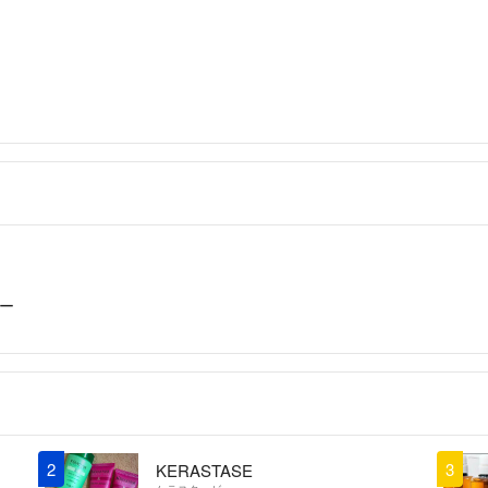
ー
2
3
KERASTASE