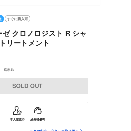
UT
送
すぐに購入可
ゼ クロノロジスト R シャ
 Rトリートメント
0
送料込
SOLD OUT
本人確認済
紛失補償有