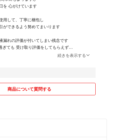
日を 心がけています
使用して、丁寧に梱包し
引ができるよう努めてまいります
液漏れの評価が付いてしまい残念です
日過ぎても 受け取り評価をしてもらえず
たところ 液漏れの評価でした
続きを表示する
証のコメントを しましたが 連絡も取れませんでし
商品について質問する