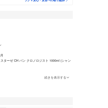
ラクマ安心・安全への取り組み
ル
9月
ラスターゼ CH バン クロノロジスト 1000ml (シャン
ケラスターゼ CH デクセブシオン クレーム ド 500m
続きを表示する
おいを与え、健康的で美しいツヤを与え、髪の表面
します
方に