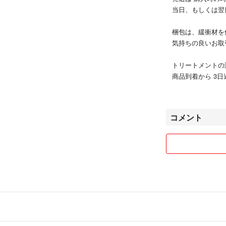
当日、もしくは翌
梱包は、緩衝材を
気持ちの良いお取
トリートメントの
商品到着から 3
評価のお願いをし
破損でしたら 保
た
コメント