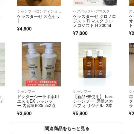
シャンプー/コンディショナーセット
ヘアパック/ヘアマスク
ス
ス
ケラスターゼ ３点セッ
ケラスターゼ クロノロ
ケ
ト
ジスト R マスク クロ
オ
ノロジスト R 200ml
ト
¥4,600
¥7,000
¥2
シャンプー
シャンプー
シ
ク
ドクターシーラボ薬用
【新品•未使用】 haru
◎
ナチ
エスモEX シャンプ
シャンプー 黒髪スカ
ク 
ー 内容量500ml×2点
ルプ オリジナル 2本
ラ
¥3,600
¥5,800
¥2
関連商品をもっと見る