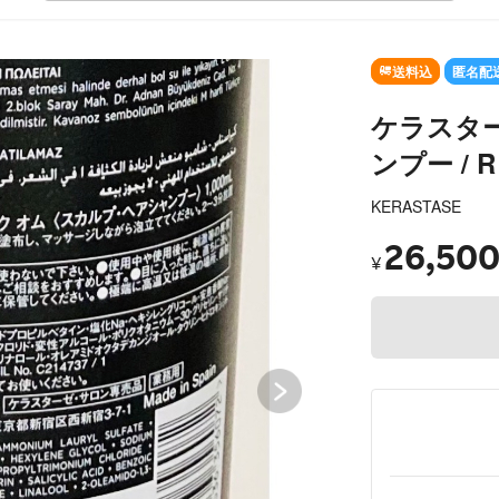
SOLD O
送料込
匿名配
ケラスター
ンプー /
KERASTASE
26,50
¥