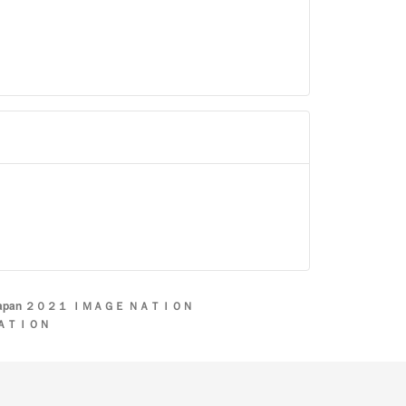
sJapan ２０２１ ＩＭＡＧＥ ＮＡＴＩＯＮ
 ＮＡＴＩＯＮ