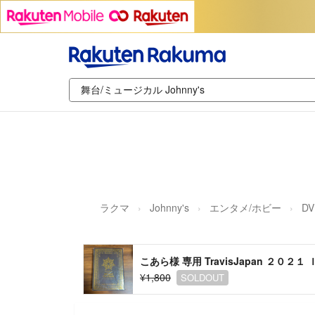
ラクマ
Johnny's
エンタメ/ホビー
D
こあら様 専用 TravisJapan ２０２
¥1,800
SOLDOUT