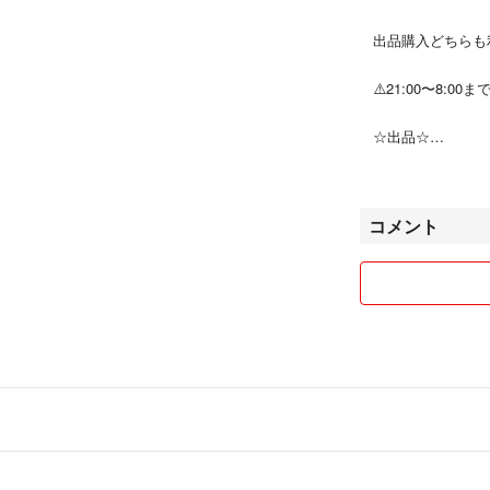
出品購入どちらも
⚠️21:00〜8:
☆出品☆
仕事の都合上、発
ください。
配送方法ご希望あ
コメント
で、コメント欄よ
梱包はリサイクル
ご購入後のキャン
まとめ売りが多い
♥️おまとめ買いで