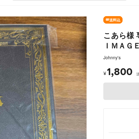
送料込
こあら様 専
ＩＭＡＧＥ
Johnny's
1,800
¥