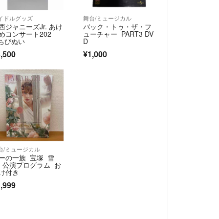
イドルグッズ
舞台/ミュージカル
西ジャニーズJr. あけ
バック・トゥ・ザ・フ
めコンサート202
ューチャー PART3 DV
 ちびぬい
D
,500
¥1,000
台/ミュージカル
ーの一族 宝塚 雪
 公演プログラム お
け付き
,999