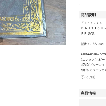
商品説明
「Ｔｒａｖｉｓ Ｊ
Ｅ ＮＡＴＩＯＮ
ＦＦ DVD」
型番：JIBA-0028
#JIBA-0028～002
#エンタメ/ホビー
#DVD/ブルーレイ
#舞台/ミュージカ
5ヶ月前
商品情報