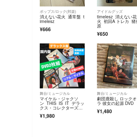
ポップス/ロック(邦楽)
アイドルグッズ
消えない花火 通常盤 t
timelesz 消えない花
imelesz
火 初回A トレカ 猪
原
¥666
¥650
舞台/ミュージカル
舞台/ミュージカル
マイケル・ジャクソ
劇団鹿殺し ロック
ン THIS IS IT デラッ
ラ 彼女の起源 DVD
クス・コレクターズ・
¥1,480
エディション DVD
¥1,980