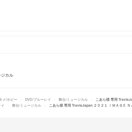
ージカル
タメ/ホビー
DVD/ブルーレイ
舞台/ミュージカル
こあら様 専用 Travi
レイ
舞台/ミュージカル
こあら様 専用 TravisJapan ２０２１ ＩＭＡＧＥ