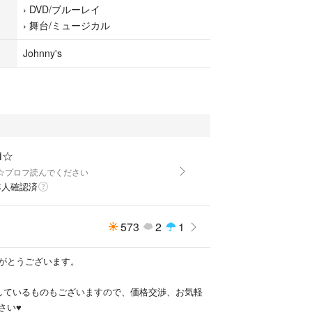
›
DVD/ブルーレイ
›
舞台/ミュージカル
Johnny's
i☆
mi☆プロフ読んでください
本人確認済
573
2
1
がとうございます。
定しているものもございますので、価格交渉、お気軽
い♥️