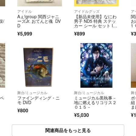
アイドル
アイドルグッズ
ア
Aぇ!group 関西ジャニ
【新品未使用】なにわ
関
俣/
ーズJr. おてんと魂 DV
男子 ND5 特典 ステッ
お
D
カー シール セット IaN
1
D盤
¥5,999
¥899
¥3
舞台/ミュージカル
舞台/ミュージカル
舞
オペ
ファインディング・ニ
ミュージカル黒執事－
ポ
モ DVD
地に燃えるリコリス２
組
０１５－
ま
¥800
¥5,030
¥1
関連商品をもっと見る