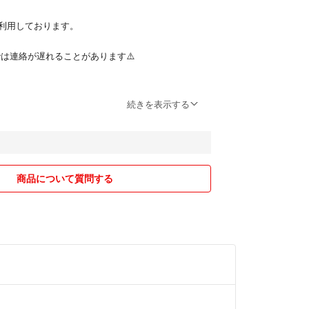
利用しております。
00までは連絡が遅れることがあります⚠️
送までお時間いただく場合がありますので、ご了承
続きを表示する
りましたら、できる限り対応させていただきますの
りご連絡ください。
品ですのでご了承ください。
商品について質問する
セルは承れませんのでご注意ください。
ので、ご購入後、再販していただいて構いません。
お値引させていただきます♥️