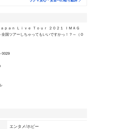
ラクマ安心・安全への取り組み
ａｐａｎ Ｌｉｖｅ Ｔｏｕｒ ２０２１ ＩＭＡＧ
 ～全国ツアーしちゃってもいいですかっ！？～（Ｏ
～0029
9
ル
エンタメ/ホビー