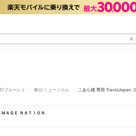
VD/ブルーレイ
舞台/ミュージカル
こあら様 専用 TravisJap
１ ＩＭＡＧＥ ＮＡＴＩＯＮ