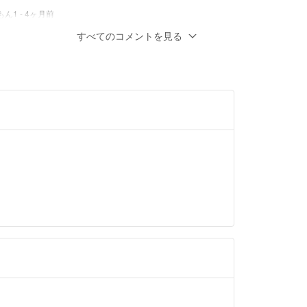
もん1
- 4ヶ月前
すべてのコメントを見る
たします。
おり、お値引きをお願いしたいのですが、い
能でしょうか。
すが、10,000円であれば即決させていただき
たします。
ーロ
- 4ヶ月前