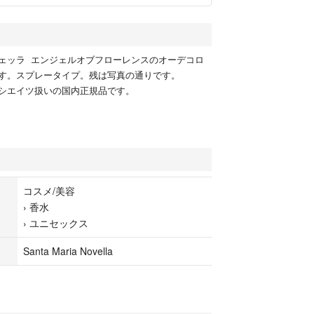
ェッラ エンジェルオブフローレンスのオーデコロ
ります。スプレータイプ。残は写真の通りです。
シエイツ扱いの国内正規品です。
コスメ/美容
›
香水
›
ユニセックス
Santa Maria Novella