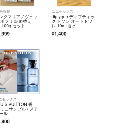
香/香炉
ユニセックス
ンタマリアノヴェッ
diptyque ディプティッ
 ポプリ 詰め替え
ク ドソン オードトワ
 100g セット
レ 10ml 香水
,999
¥1,400
ニセックス
UIS VUITTON 香
 ミニサンプル / メテ
ール
,800