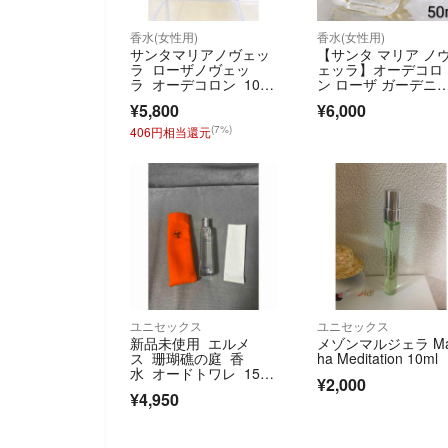
香水(女性用)
香水(女性用)
サンタマリアノヴェッ
【サンタ マリア ノ
ラ ローザノヴェッ
ェッラ】オーデコロ
ラ オーデコロン 100
ン ローザ ガーデニア
ml
0ml
¥5,800
¥6,000
(7%)
406円相当還元
ユニセックス
ユニセックス
新品未使用 エルメ
メゾンマルジェラ Ma
ス 珊瑚礁の庭 香
ha Meditation 10ml
水 オードトワレ 15m
¥2,000
l 大人気
¥4,950