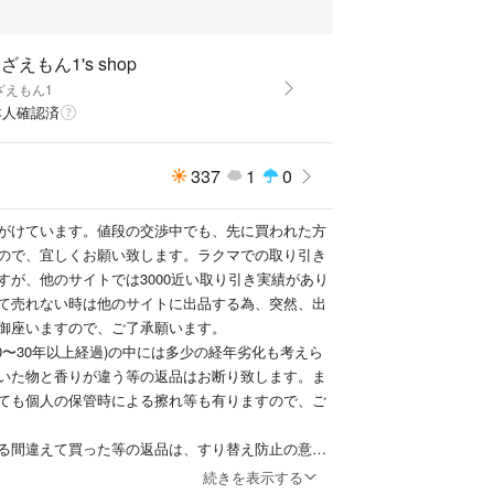
ざえもん1's shop
ざえもん1
本人確認済
337
1
0
がけています。値段の交渉中でも、先に買われた方
ので、宜しくお願い致します。ラクマでの取り引き
すが、他のサイトでは3000近い取り引き実績があり
て売れない時は他のサイトに出品する為、突然、出
御座いますので、ご了承願います。
0〜30年以上経過)の中には多少の経年劣化も考えら
いた物と香りが違う等の返品はお断り致します。ま
ても個人の保管時による擦れ等も有りますので、ご
る間違えて買った等の返品は、すり替え防止の意味
す。
続きを表示する