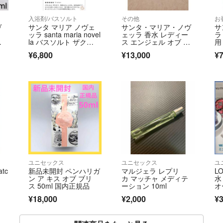
入浴剤/バスソルト
その他
お
ヴ
サンタ マリア ノヴェ
サンタ・マリア・ノヴ
サ
ッラ santa maria novel
ェッラ 香水 レディー
ラ
 5
la バスソルト ザク
ス エンジェル オブ フ
用
ロ 新品 未開封
ローレンス …
¥6,800
¥13,000
¥7
ユニセックス
ユニセックス
ユ
tc
新品未開封 ペンハリガ
マルジェラ レプリ
LO
ン ア キス オブ ブリ
カ マッチャ メディテ
水
ス 50ml 国内正規品
ーション 10ml
オ
¥18,000
¥2,000
¥3