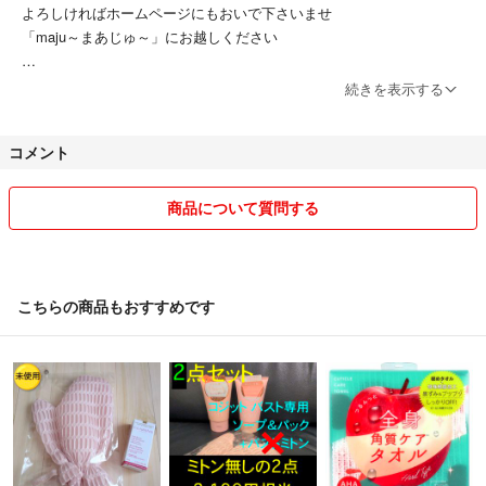
よろしければホームページにもおいで下さいませ
「maju～まあじゅ～」にお越しください
☆出来るだけお品物の価格をお安く設定しております関係で簡易包装で
続きを表示する
発送をさせて頂きます。☆
コメント
※頂きましたコメントは一定期間経過後、削除をさせて頂きますのでご
了承下さい。
商品について質問する
こちらの商品もおすすめです