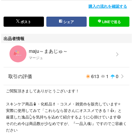
いには使用しないでください。
購入の流れを確認する
・お肌を傷めることがありますので強く擦りすぎないでくださ
い。
・強く擦りすぎて赤みがひかない場合は放置せずに専門医など
ポスト
シェア
LINEで送る
にご相談ください。
・ボディ洗い用以外には使用しないでください。
出品者情報
・うぶ毛処理には個人差があります。
・日光や蛍光灯に長時間当てると変色することがあります。
maju～まあじゅ～
・本品は洗濯により収縮することがあります。
マージュ
・ご使用後はよくすすいで水気を切り風通しの良いところで陰
干ししてください。
・本来の用途以外には使用しないでください。
取引の評価
613
1
0
「ゆうパケットポスト」を利用する関係上、発送の際に中身をお箱からお
ご閲覧頂きましてありがとうございます！
出しして梱包をしてとなります。
スキンケア商品🧴・化粧品💄・コスメ・雑貨👜を販売しています⭐
実際に使用してみて「これらなら皆さんにオススメできる！👍」と
厳選した逸品👆を気持ちを込めて紹介するように心掛けています😄
そのため今は商品数が少なめですが、『一品入魂❕』ですのでご容赦く
ださい