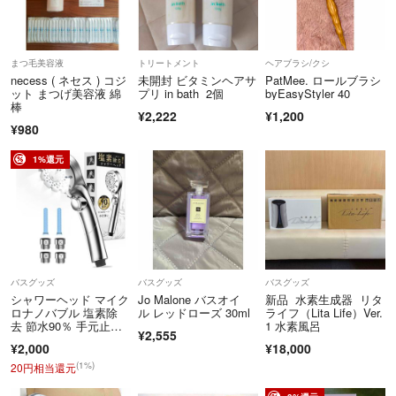
まつ毛美容液
トリートメント
ヘアブラシ/クシ
necess ( ネセス ) コジ
未開封 ビタミンヘアサ
PatMee. ロールブラシ
ット まつげ美容液 綿
プリ in bath 2個
byEasyStyler 40
棒
¥2,222
¥1,200
¥980
1%還元
バスグッズ
バスグッズ
バスグッズ
シャワーヘッド マイク
Jo Malone バスオイ
新品 水素生成器 リタ
ロナノバブル 塩素除
ル レッドローズ 30ml
ライフ（Lita Life）Ver.
去 節水90％ 手元止
1 水素風呂
¥2,555
水 極細水流
¥2,000
¥18,000
(1%)
20円相当還元