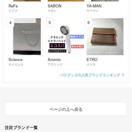
ReFa
SABON
YA-MAN
リファ
サボン
ヤーマン
4
5
6
Science
Arromic
ETRO
サイエンス
アラミック
エトロ
バスグッズの人気ブランドランキング
ページの上へ戻る
注目ブランド一覧