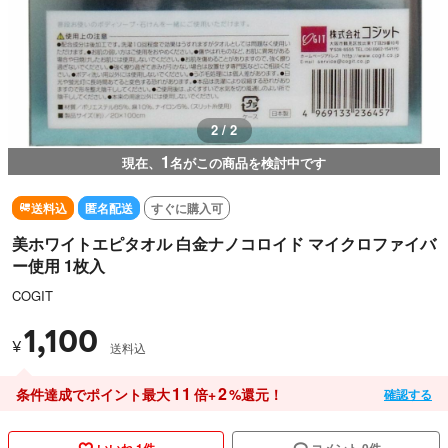
2 / 2
1
現在、
名がこの商品を検討中です
送料込
匿名配送
すぐに購入可
美ホワイトエピタオル 白金ナノコロイド マイクロファイバ
ー使用 1枚入
COGIT
1,100
¥
送料込
11
2
条件達成でポイント最大
倍+
%還元！
確認する
いいね 1件
コメント 0件