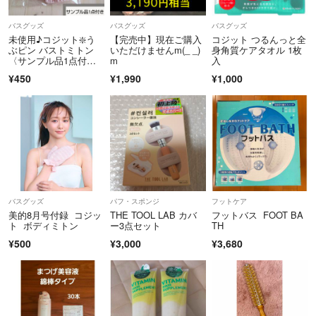
バスグッズ
バスグッズ
バスグッズ
未使用♪コジット❇️う
【完売中】現在ご購入
コジット つるんっと全
ぶピン バストミトン
いただけませんm(_ _)
身角質ケアタオル 1枚
〈サンプル品1点付
m
入
き〉
¥450
¥1,990
¥1,000
バスグッズ
パフ・スポンジ
フットケア
美的8月号付録 コジッ
THE TOOL LAB カバ
フットバス FOOT BA
ト ボディミトン
ー3点セット
TH
¥500
¥3,000
¥3,680