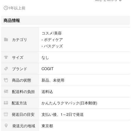
【 サイズ 】 (約)20×100cm
1年以上前
【 内容量 】 1枚入
【 製造国 】 日本
商品情報
【 発売元 】 株式会社コジット
【 材質 】
コスメ/美容
ポリエステル・・・85％
カテゴリ
›
ボディケア
麻・・・10％
›
バスグッズ
ナイロン・・・5％(スリット糸使用)
サイズ
なし
【 使用方法 】
ブランド
COGIT
商品の状態
新品、未使用
普段お使いのボディソープ・石けんを一緒にご使用いただけます。
配送料の負担
送料込
【 注意 】
配送方法
かんたんラクマパック(日本郵便)
・配合成分は後加工です。洗濯10回程度で効果はうすれますが
タオルとしては問題なく使用いただけます。
発送日の目安
支払い後、1～2日で発送
・お肌の弱い方はご使用をおやめください。
発送元の地域
東京都
・傷やはれものなど、お肌に異常がある場合や日焼けしたお肌