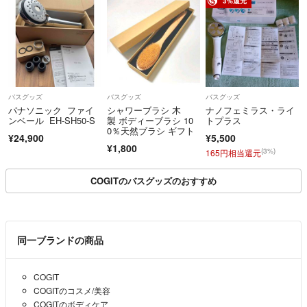
3%還元
バスグッズ
バスグッズ
バスグッズ
パナソニック ファイ
シャワーブラシ 木
ナノフェミラス・ライ
ンベール EH-SH50-S
製 ボディーブラシ 10
トプラス
0％天然ブラシ ギフト
¥24,900
¥5,500
¥1,800
(3%)
165円相当還元
COGITのバスグッズのおすすめ
同一ブランドの商品
COGIT
COGITのコスメ/美容
COGITのボディケア